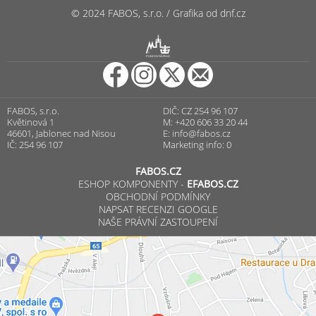
© 2024 FABOS, s.r.o. / Grafika od dnf.cz
R
PUNCOVNÍ ÚŘAD
FABOS, s.r.o.
DIČ: CZ 254 96 107
Květinová 1
M: +420 606 33 20 44
46601, Jablonec nad Nisou
E:
info@fabos.cz
IČ: 254 96 107
Marketing info: 0
FABOS.CZ
ESHOP KOMPONENTY -
EFABOS.CZ
OBCHODNÍ PODMÍNKY
NAPSAT RECENZI GOOGLE
NAŠE PRÁVNÍ ZASTOUPENÍ