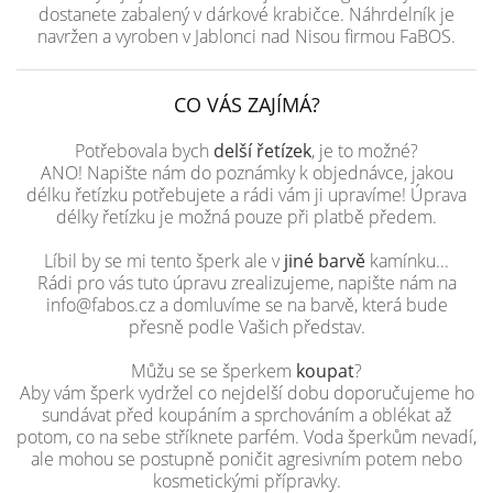
dostanete zabalený v dárkové krabičce. Náhrdelník je
navržen a vyroben v Jablonci nad Nisou firmou FaBOS.
CO VÁS ZAJÍMÁ?
Potřebovala bych
delší řetízek
, je to možné?
ANO! Napište nám do poznámky k objednávce, jakou
délku řetízku potřebujete a rádi vám ji upravíme! Úprava
délky řetízku je možná pouze při platbě předem.
Líbil by se mi tento šperk ale v
jiné barvě
kamínku...
Rádi pro vás tuto úpravu zrealizujeme, napište nám na
info@fabos.cz a domluvíme se na barvě, která bude
přesně podle Vašich představ.
Můžu se se šperkem
koupat
?
Aby vám šperk vydržel co nejdelší dobu doporučujeme ho
sundávat před koupáním a sprchováním a oblékat až
potom, co na sebe stříknete parfém. Voda šperkům nevadí,
ale mohou se postupně poničit agresivním potem nebo
kosmetickými přípravky.