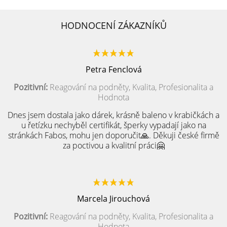
HODNOCENÍ ZÁKAZNÍKŮ
Petra Fenclová
Pozitivní:
Reagování na podněty, Kvalita, Profesionalita a
Hodnota
Dnes jsem dostala jako dárek, krásně baleno v krabičkách a
u řetízku nechyběl certifikát, šperky vypadají jako na
stránkách Fabos, mohu jen doporučit🙏. Děkuji české firmě
za poctivou a kvalitní práci🤗
Marcela Jirouchová
Pozitivní:
Reagování na podněty, Kvalita, Profesionalita a
Hodnota