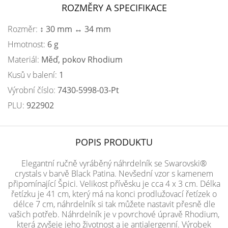
ROZMĚRY A SPECIFIKACE
Rozměr:
↕ 30 mm ↔ 34 mm
Hmotnost:
6 g
Materiál:
Měď, pokov Rhodium
Kusů v balení:
1
Výrobní číslo:
7430-5998-03-Pt
PLU:
922902
POPIS PRODUKTU
Elegantní ručně vyráběný náhrdelník se Swarovski®
crystals v barvě Black Patina. Nevšední vzor s kamenem
připomínající Špici. Velikost přívěsku je cca 4 x 3 cm. Délka
řetízku je 41 cm, který má na konci prodlužovací řetízek o
délce 7 cm, náhrdelník si tak můžete nastavit přesně dle
vašich potřeb. Náhrdelník je v povrchové úpravě Rhodium,
která zvyšeje jeho životnost a je antialergenní. Výrobek