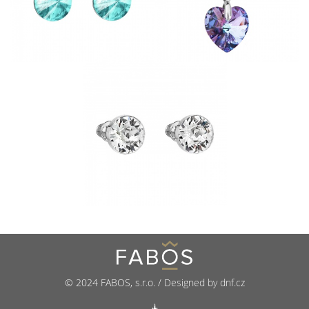
© 2024 FABOS, s.r.o. / Designed by dnf.cz