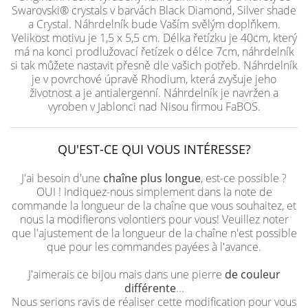
Swarovski® crystals v barvách Black Diamond, Silver shade
a Crystal. Náhrdelník bude Vaším svělým doplňkem.
Velikost motivu je 1,5 x 5,5 cm. Délka řetízku je 40cm, který
má na konci prodlužovací řetízek o délce 7cm, náhrdelník
si tak můžete nastavit přesně dle vašich potřeb. Náhrdelník
je v povrchové úpravě Rhodium, která zvyšuje jeho
životnost a je antialergenní. Náhrdelník je navržen a
vyroben v Jablonci nad Nisou firmou FaBOS.
QU'EST-CE QUI VOUS INTÉRESSE?
J'ai besoin d'une
chaîne plus longue
, est-ce possible ?
OUI ! Indiquez-nous simplement dans la note de
commande la longueur de la chaîne que vous souhaitez, et
nous la modifierons volontiers pour vous! Veuillez noter
que l'ajustement de la longueur de la chaîne n'est possible
que pour les commandes payées à l'avance.
J'aimerais ce bijou mais dans une pierre
de couleur
différente
...
Nous serions ravis de réaliser cette modification pour vous