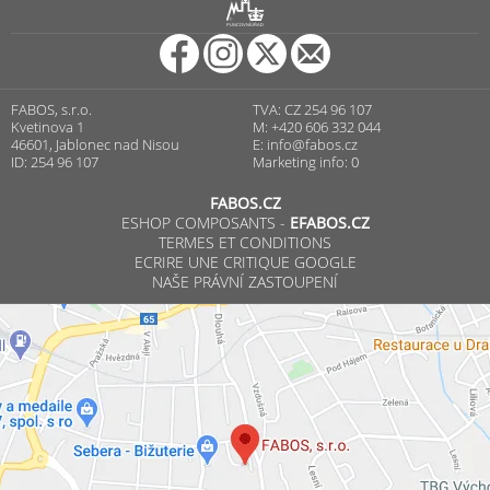
R
PUNCOVNÍ ÚŘAD
FABOS, s.r.o.
TVA: CZ 254 96 107
Kvetinova 1
M: +420 606 332 044
46601, Jablonec nad Nisou
E:
info@fabos.cz
ID: 254 96 107
Marketing info: 0
FABOS.CZ
ESHOP COMPOSANTS -
EFABOS.CZ
TERMES ET CONDITIONS
ECRIRE UNE CRITIQUE GOOGLE
NAŠE PRÁVNÍ ZASTOUPENÍ