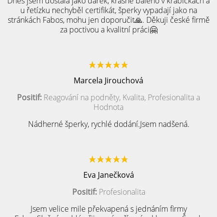
Dnes jsem dostala jako dárek, krásně baleno v krabičkách a
u řetízku nechyběl certifikát, šperky vypadají jako na
stránkách Fabos, mohu jen doporučit🙏. Děkuji české firmě
za poctivou a kvalitní práci🤗
Marcela Jirouchová
Positif:
Reagování na podněty, Kvalita, Profesionalita a
Hodnota
Nádherné šperky, rychlé dodání.Jsem nadšená.
Eva Janečková
Positif:
Profesionalita
Jsem velice mile překvapená s jednáním firmy