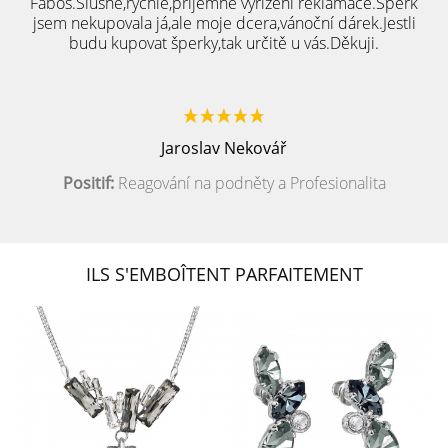
Fabos.Slušné,rychlé,přijemné vyřízení reklamace.Šperk
jsem nekupovala já,ale moje dcera,vánoční dárek.Jestli
budu kupovat šperky,tak určitě u vás.Děkuji.
Jaroslav Nekovář
Positif:
Reagování na podněty a Profesionalita
ILS S'EMBOÎTENT PARFAITEMENT