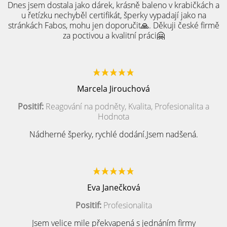
Dnes jsem dostala jako dárek, krásně baleno v krabičkách a
u řetízku nechyběl certifikát, šperky vypadají jako na
stránkách Fabos, mohu jen doporučit🙏. Děkuji české firmě
za poctivou a kvalitní práci🤗
Marcela Jirouchová
Positif:
Reagování na podněty, Kvalita, Profesionalita a
Hodnota
Nádherné šperky, rychlé dodání.Jsem nadšená.
Eva Janečková
Positif:
Profesionalita
Jsem velice mile překvapená s jednáním firmy