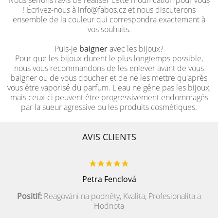
Nous serions ravis de réaliser cette modification pour vous
! Écrivez-nous à info@fabos.cz et nous discuterons
ensemble de la couleur qui correspondra exactement à
vos souhaits.
Puis-je
baigner
avec les bijoux?
Pour que les bijoux durent le plus longtemps possible,
nous vous recommandons de les enlever avant de vous
baigner ou de vous doucher et de ne les mettre qu'après
vous être vaporisé du parfum. L'eau ne gêne pas les bijoux,
mais ceux-ci peuvent être progressivement endommagés
par la sueur agressive ou les produits cosmétiques.
AVIS CLIENTS
Petra Fenclová
Positif:
Reagování na podněty, Kvalita, Profesionalita a
Hodnota