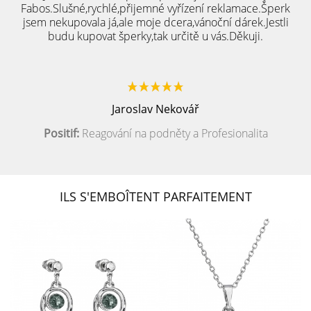
Fabos.Slušné,rychlé,přijemné vyřízení reklamace.Šperk
jsem nekupovala já,ale moje dcera,vánoční dárek.Jestli
budu kupovat šperky,tak určitě u vás.Děkuji.
Jaroslav Nekovář
Positif:
Reagování na podněty a Profesionalita
ILS S'EMBOÎTENT PARFAITEMENT