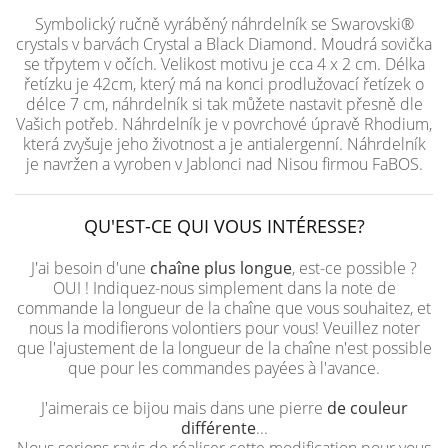
Symbolický ručně vyráběný náhrdelník se Swarovski®
crystals v barvách Crystal a Black Diamond. Moudrá sovička
se třpytem v očích. Velikost motivu je cca 4 x 2 cm. Délka
řetízku je 42cm, který má na konci prodlužovací řetízek o
délce 7 cm, náhrdelník si tak můžete nastavit přesně dle
Vašich potřeb. Náhrdelník je v povrchové úpravě Rhodium,
která zvyšuje jeho životnost a je antialergenní. Náhrdelník
je navržen a vyroben v Jablonci nad Nisou firmou FaBOS.
QU'EST-CE QUI VOUS INTÉRESSE?
J'ai besoin d'une
chaîne plus longue
, est-ce possible ?
OUI ! Indiquez-nous simplement dans la note de
commande la longueur de la chaîne que vous souhaitez, et
nous la modifierons volontiers pour vous! Veuillez noter
que l'ajustement de la longueur de la chaîne n'est possible
que pour les commandes payées à l'avance.
J'aimerais ce bijou mais dans une pierre
de couleur
différente
...