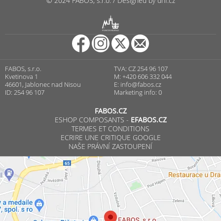
© 2024 FABOS, s.r.o. / Designed by dnf.cz
R
PUNCOVNÍ ÚŘAD
FABOS, s.r.o.
TVA: CZ 254 96 107
Kvetinova 1
M: +420 606 332 044
46601, Jablonec nad Nisou
E:
info@fabos.cz
ID: 254 96 107
Marketing info: 0
FABOS.CZ
ESHOP COMPOSANTS -
EFABOS.CZ
TERMES ET CONDITIONS
ECRIRE UNE CRITIQUE GOOGLE
NAŠE PRÁVNÍ ZASTOUPENÍ