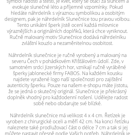
symbol radosti a štěstí, je květ, který se otáčí za sluncem a
evokuje slunečné léto a příjemné vzpomínky. Pokud
hledáte náhrdelník s výraznou symbolikou a osobitým
designem, pak je náhrdelník Slunečnice tou pravou volbou.
Tento unikátní šperk jistě ocení každá milovnice
výraznějších a originálních doplňků, která chce vyniknout.
Ručně malovaný motiv Slunečnice dodává náhrdelníku
zvláštní kouzlo a nezaměnitelnou osobitost.
Náhrdelník slunečnice je ručně vyrobený a malovaný na
severu Čech v pohádkovém Křišťálovém údolí. Zde, v
samotném srdci Jizerských hor, vznikají ručně vyráběné
šperky jablonecké firmy FABOS. Na každém kousku
najdete vyražené logo naší společnosti pro zajištění
autenticity šperku. Pouze na našem e-shopu máte jistotu,
že se jedná o skutečný originál. Slunečnice je překrásný
doplněk vhodný pro každodenní nošení. Udělejte radost
sobě nebo obdarujte své blízké.
Náhrdelník slunečnice má velikost 4 x 4 cm. Řetízek je
vyroben z chirurgické oceli a měří 42 cm. Na konci řetízku
naleznete také prodlužovací část o délce 7 cm a tak si jej
můžete nastavit přesně podle Vašich potřeb. Náhrdelník je