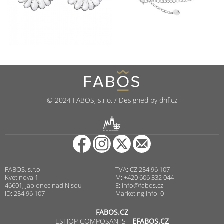
© 2024 FABOS, s.r.o. / Designed by dnf.cz
R
PUNCOVNÍ ÚŘAD
FABOS, s.r.o.
TVA: CZ 254 96 107
Kvetinova 1
M: +420 606 332 044
46601, Jablonec nad Nisou
E:
info@fabos.cz
ID: 254 96 107
Marketing info: 0
FABOS.CZ
ESHOP COMPOSANTS -
EFABOS.CZ