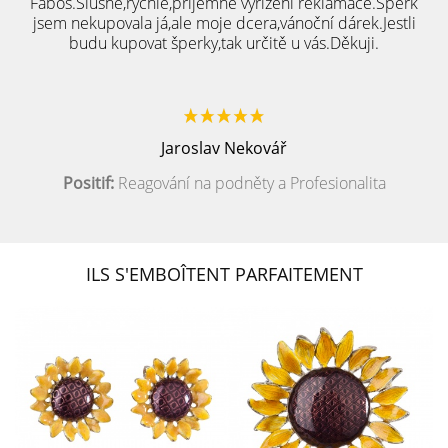
Fabos.Slušné,rychlé,přijemné vyřízení reklamace.Šperk
jsem nekupovala já,ale moje dcera,vánoční dárek.Jestli
budu kupovat šperky,tak určitě u vás.Děkuji.
Jaroslav Nekovář
Positif:
Reagování na podněty a Profesionalita
ILS S'EMBOÎTENT PARFAITEMENT