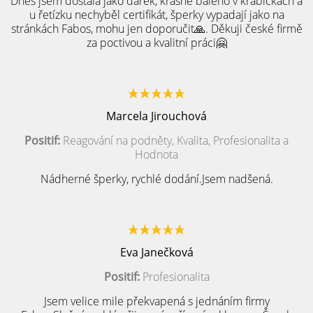
Dnes jsem dostala jako dárek, krásně baleno v krabičkách a
u řetízku nechyběl certifikát, šperky vypadají jako na
stránkách Fabos, mohu jen doporučit🙏. Děkuji české firmě
za poctivou a kvalitní práci🤗
Marcela Jirouchová
Positif:
Reagování na podněty, Kvalita, Profesionalita a
Hodnota
Nádherné šperky, rychlé dodání.Jsem nadšená.
Eva Janečková
Positif:
Profesionalita
Jsem velice mile překvapená s jednáním firmy