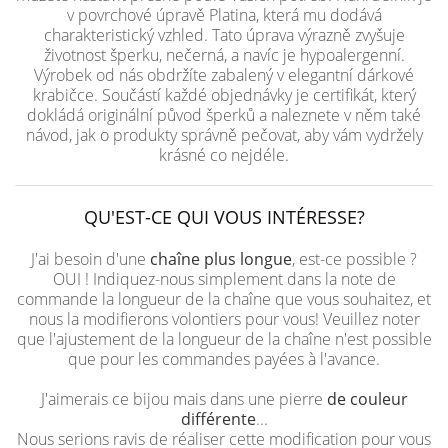
v povrchové úpravě Platina, která mu dodává
charakteristický vzhled. Tato úprava výrazně zvyšuje
životnost šperku, nečerná, a navíc je hypoalergenní.
Výrobek od nás obdržíte zabalený v elegantní dárkové
krabičce. Součástí každé objednávky je certifikát, který
dokládá originální původ šperků a naleznete v něm také
návod, jak o produkty správně pečovat, aby vám vydržely
krásné co nejdéle.
QU'EST-CE QUI VOUS INTÉRESSE?
J'ai besoin d'une
chaîne plus longue
, est-ce possible ?
OUI ! Indiquez-nous simplement dans la note de
commande la longueur de la chaîne que vous souhaitez, et
nous la modifierons volontiers pour vous! Veuillez noter
que l'ajustement de la longueur de la chaîne n'est possible
que pour les commandes payées à l'avance.
J'aimerais ce bijou mais dans une pierre
de couleur
différente
...
Nous serions ravis de réaliser cette modification pour vous