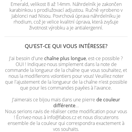
Emerald, velikost 8 až 14mm. Náhrdelník je zakončen
karabinkou s prodlužovací adjustou. Ručně vyrobeno v
Jablonci nad Nisou. Povrchová úprava náhrdelníku je
rhodium, což je velice kvalitní úprava, která zvyšuje
životnost výrobku a je antialergenní.
QU'EST-CE QUI VOUS INTÉRESSE?
J'ai besoin d'une
chaîne plus longue
, est-ce possible ?
OUI ! Indiquez-nous simplement dans la note de
commande la longueur de la chaîne que vous souhaitez, et
nous la modifierons volontiers pour vous! Veuillez noter
que l'ajustement de la longueur de la chaîne n'est possible
que pour les commandes payées à l'avance.
J'aimerais ce bijou mais dans une pierre
de couleur
différente
...
Nous serions ravis de réaliser cette modification pour vous
! Écrivez-nous à info@fabos.cz et nous discuterons
ensemble de la couleur qui correspondra exactement à
vos souhaits.