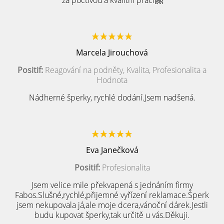
za poctivou a kvalitní práci🤗
Marcela Jirouchová
Positif:
Reagování na podněty, Kvalita, Profesionalita a
Hodnota
Nádherné šperky, rychlé dodání.Jsem nadšená.
Eva Janečková
Positif:
Profesionalita
Jsem velice mile překvapená s jednáním firmy
Fabos.Slušné,rychlé,přijemné vyřízení reklamace.Šperk
jsem nekupovala já,ale moje dcera,vánoční dárek.Jestli
budu kupovat šperky,tak určitě u vás.Děkuji.