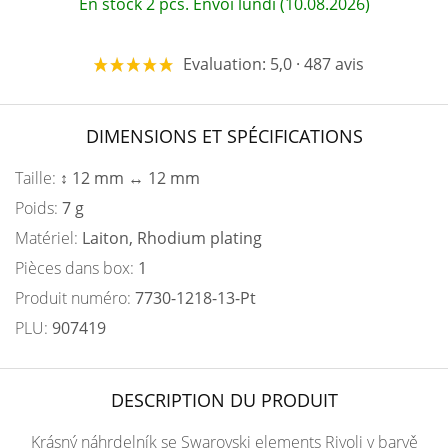
En stock 2 pcs. Envoi lundi (10.08.2026)
Evaluation: 5,0 · 487 avis
DIMENSIONS ET SPÉCIFICATIONS
Taille:
↕ 12 mm ↔ 12 mm
Poids:
7 g
Matériel:
Laiton, Rhodium plating
Pièces dans box:
1
Produit numéro:
7730-1218-13-Pt
PLU:
907419
DESCRIPTION DU PRODUIT
Krásný náhrdelník se Swarovski elements Rivoli v barvě