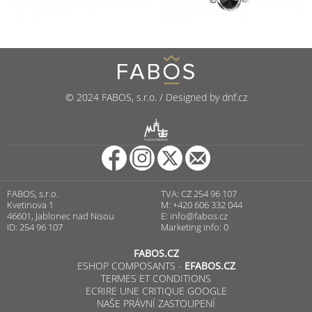
© 2024 FABOS, s.r.o. / Designed by dnf.cz
R
PUNCOVNÍ ÚŘAD
FABOS, s.r.o.
TVA: CZ 254 96 107
Kvetinova 1
M: +420 606 332 044
46601, Jablonec nad Nisou
E:
info@fabos.cz
ID: 254 96 107
Marketing info: 0
FABOS.CZ
ESHOP COMPOSANTS -
EFABOS.CZ
TERMES ET CONDITIONS
ECRIRE UNE CRITIQUE GOOGLE
NAŠE PRÁVNÍ ZASTOUPENÍ