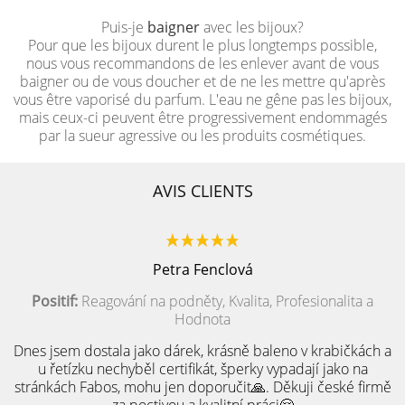
Puis-je
baigner
avec les bijoux?
Pour que les bijoux durent le plus longtemps possible,
nous vous recommandons de les enlever avant de vous
baigner ou de vous doucher et de ne les mettre qu'après
vous être vaporisé du parfum. L'eau ne gêne pas les bijoux,
mais ceux-ci peuvent être progressivement endommagés
par la sueur agressive ou les produits cosmétiques.
AVIS CLIENTS
Petra Fenclová
Positif:
Reagování na podněty, Kvalita, Profesionalita a
Hodnota
Dnes jsem dostala jako dárek, krásně baleno v krabičkách a
u řetízku nechyběl certifikát, šperky vypadají jako na
stránkách Fabos, mohu jen doporučit🙏. Děkuji české firmě