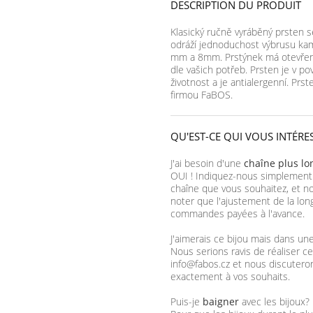
DESCRIPTION DU PRODUIT
Klasický ručně vyráběný prsten 
odráží jednoduchost výbrusu kame
mm a 8mm. Prstýnek má otevřenou
dle vašich potřeb. Prsten je v p
životnost a je antialergenní. Prs
firmou FaBOS.
QU'EST-CE QUI VOUS INTÉRE
J'ai besoin d'une
chaîne plus l
OUI ! Indiquez-nous simplement
chaîne que vous souhaitez, et no
noter que l'ajustement de la lon
commandes payées à l'avance.
J'aimerais ce bijou mais dans un
Nous serions ravis de réaliser ce
info@fabos.cz et nous discutero
exactement à vos souhaits.
Puis-je
baigner
avec les bijoux?