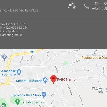
+420 48
+420 60
R
r.o. / Designed by dnf.cz
PUNCOVNÍ ÚŘAD
TVA: CZ 254 96 107
M: +420 606 332 044
E:
info@fabos.cz
Marketing info: 0