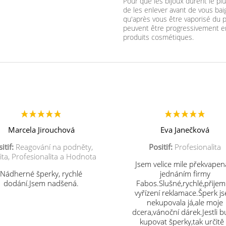
Pour que les bijoux durent le 
de les enlever avant de vous ba
qu'après vous être vaporisé du p
peuvent être progressivement e
produits cosmétiques.
Marcela Jirouchová
Eva Janečková
itif:
Reagování na podněty,
Positif:
Profesionalita
ita, Profesionalita a Hodnota
Jsem velice mile překvapen
Nádherné šperky, rychlé
jednáním firmy
dodání.Jsem nadšená.
Fabos.Slušné,rychlé,přije
vyřízení reklamace.Šperk j
nekupovala já,ale moje
dcera,vánoční dárek.Jestli 
kupovat šperky,tak určitě