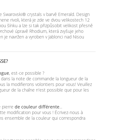
se Swarovski® crystals v barvě Emerald. Design
ne rivoli, která je zde ve dvou velikostech 12
 šínku a lze si tak přizpůsobit velikost přesně
ovrchové úpravě Rhodium, která zvyšuje jeho
ten je navržen a vyroben v Jablonci nad Nisou
SSE?
ongue
, est-ce possible ?
 dans la note de commande la longueur de la
us la modifierons volontiers pour vous! Veuillez
gueur de la chaîne n'est possible que pour les
e pierre
de couleur différente
...
tte modification pour vous ! Écrivez-nous à
ns ensemble de la couleur qui correspondra