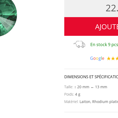
22
AJOUT
En stock 9 pcs
G
o
o
g
l
e
DIMENSIONS ET SPÉCIFICATI
Taille:
↕ 20 mm ↔ 13 mm
Poids:
4 g
Matériel:
Laiton, Rhodium plat