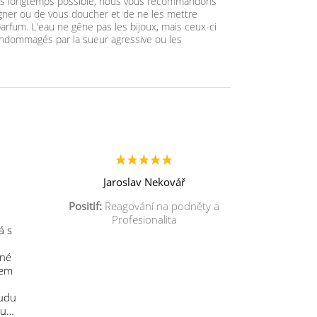
plus longtemps possible, nous vous recommandons
igner ou de vous doucher et de ne les mettre
arfum. L'eau ne gêne pas les bijoux, mais ceux-ci
ndommagés par la sueur agressive ou les
Jaroslav Nekovář
Positif:
Reagování na podněty a
Profesionalita
á s
mné
sem
budu
 u