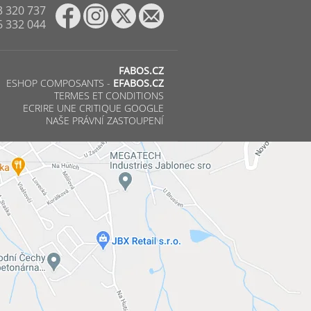
3 320 737
6 332 044
FABOS.CZ
ESHOP COMPOSANTS -
EFABOS.CZ
TERMES ET CONDITIONS
ECRIRE UNE CRITIQUE GOOGLE
NAŠE PRÁVNÍ ZASTOUPENÍ