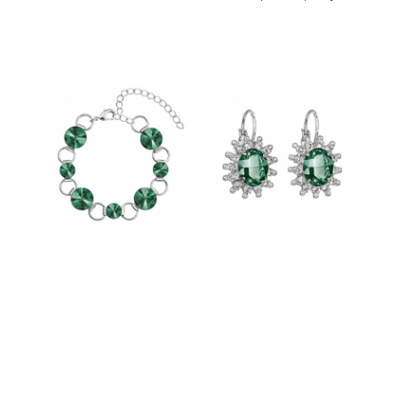
vás.Děkuji.