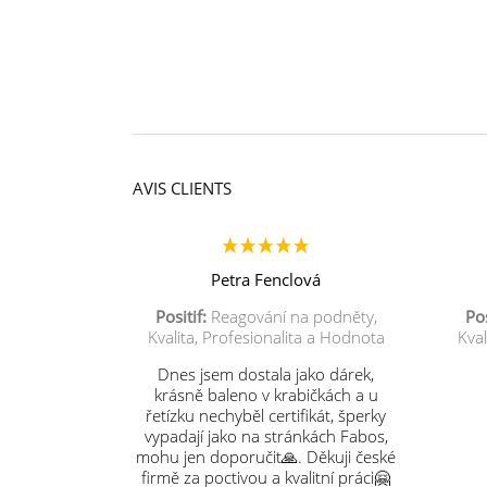
AVIS CLIENTS
Petra Fenclová
Positif:
Reagování na podněty,
Pos
Kvalita, Profesionalita a Hodnota
Kval
Dnes jsem dostala jako dárek,
krásně baleno v krabičkách a u
řetízku nechyběl certifikát, šperky
vypadají jako na stránkách Fabos,
mohu jen doporučit🙏. Děkuji české
firmě za poctivou a kvalitní práci🤗