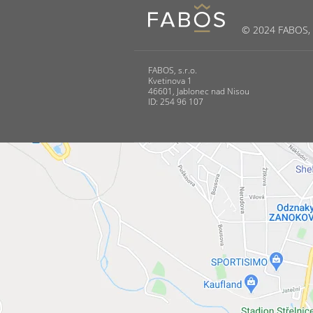
© 2024 FABOS, s.
FABOS, s.r.o.
Kvetinova 1
46601, Jablonec nad Nisou
ID: 254 96 107