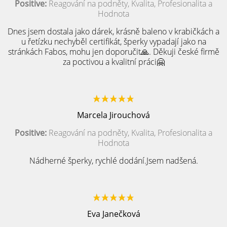
Positive:
Reagování na podněty, Kvalita, Profesionalita a
Hodnota
Dnes jsem dostala jako dárek, krásně baleno v krabičkách a
u řetízku nechyběl certifikát, šperky vypadají jako na
stránkách Fabos, mohu jen doporučit🙏. Děkuji české firmě
za poctivou a kvalitní práci🤗
Marcela Jirouchová
Positive:
Reagování na podněty, Kvalita, Profesionalita a
Hodnota
Nádherné šperky, rychlé dodání.Jsem nadšená.
Eva Janečková