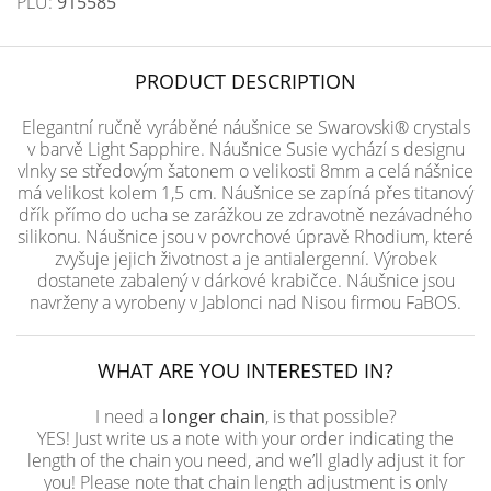
PLU:
915585
PRODUCT DESCRIPTION
Elegantní ručně vyráběné náušnice se Swarovski® crystals
v barvě Light Sapphire. Náušnice Susie vychází s designu
vlnky se středovým šatonem o velikosti 8mm a celá nášnice
má velikost kolem 1,5 cm. Náušnice se zapíná přes titanový
dřík přímo do ucha se zarážkou ze zdravotně nezávadného
silikonu. Náušnice jsou v povrchové úpravě Rhodium, které
zvyšuje jejich životnost a je antialergenní. Výrobek
dostanete zabalený v dárkové krabičce. Náušnice jsou
navrženy a vyrobeny v Jablonci nad Nisou firmou FaBOS.
WHAT ARE YOU INTERESTED IN?
I need a
longer chain
, is that possible?
YES! Just write us a note with your order indicating the
length of the chain you need, and we’ll gladly adjust it for
you! Please note that chain length adjustment is only