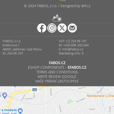
© 2024 FABOS, s.r.o. / Designed by dnf.cz
R
PUNCOVNÍ ÚŘAD
FABOS, s.r.o.
VAT: CZ 254 96 107
Kvetinova 1
M: +420 606 332 044
46601, Jablonec nad Nisou
E:
info@fabos.cz
ID: 254 96 107
Marketing info: 0
FABOS.CZ
ESHOP COMPONENTS -
EFABOS.CZ
TERMS AND CONDITIONS
WRITE REVIEW GOOGLE
NAŠE PRÁVNÍ ZASTOUPENÍ