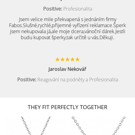
Positive:
Profesionalita
Jsem velice mile překvapená s jednáním firmy
Fabos.Slušné,rychlé,přijemné vyřízení reklamace.Šperk
jsem nekupovala já,ale moje dcera,vánoční dárek.Jestli
budu kupovat šperky,tak určitě u vás.Děkuji.
Jaroslav Nekovář
Positive:
Reagování na podněty a Profesionalita
THEY FIT PERFECTLY TOGETHER