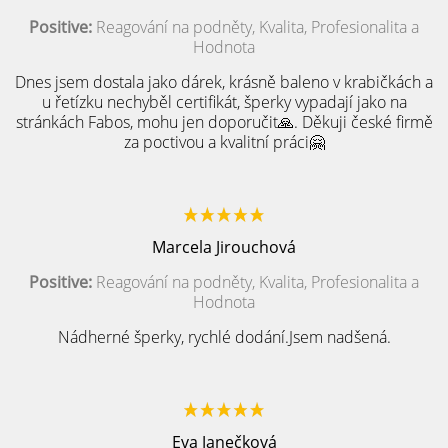
Positive:
Reagování na podněty, Kvalita, Profesionalita a
Hodnota
Dnes jsem dostala jako dárek, krásně baleno v krabičkách a
u řetízku nechyběl certifikát, šperky vypadají jako na
stránkách Fabos, mohu jen doporučit🙏. Děkuji české firmě
za poctivou a kvalitní práci🤗
Marcela Jirouchová
Positive:
Reagování na podněty, Kvalita, Profesionalita a
Hodnota
Nádherné šperky, rychlé dodání.Jsem nadšená.
Eva Janečková