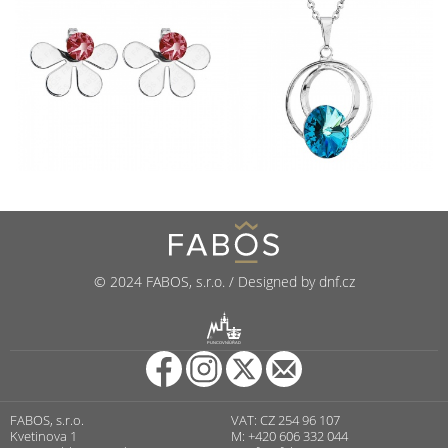
© 2024 FABOS, s.r.o. / Designed by dnf.cz
R
PUNCOVNÍ ÚŘAD
FABOS, s.r.o.
VAT: CZ 254 96 107
Kvetinova 1
M: +420 606 332 044