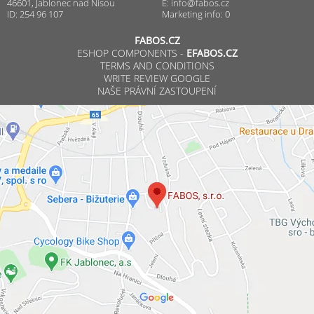
46601, Jablonec nad Nisou
E:
info@fabos.cz
ID: 254 96 107
Marketing info: 0
FABOS.CZ
ESHOP COMPONENTS -
EFABOS.CZ
TERMS AND CONDITIONS
WRITE REVIEW GOOGLE
NAŠE PRÁVNÍ ZASTOUPENÍ