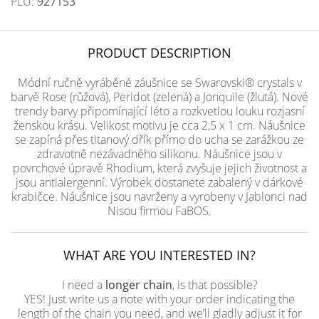
PLU:
927153
PRODUCT DESCRIPTION
Módní ručně vyráběné záušnice se Swarovski® crystals v
barvě Rose (růžová), Peridot (zelená) a Jonquile (žlutá). Nové
trendy barvy připomínající léto a rozkvetlou louku rozjasní
ženskou krásu. Velikost motivu je cca 2,5 x 1 cm. Náušnice
se zapíná přes titanový dřík přímo do ucha se zarážkou ze
zdravotně nezávadného silikonu. Náušnice jsou v
povrchové úpravě Rhodium, která zvyšuje jejich životnost a
jsou antialergenní. Výrobek dostanete zabalený v dárkové
krabičce. Náušnice jsou navrženy a vyrobeny v Jablonci nad
Nisou firmou FaBOS.
WHAT ARE YOU INTERESTED IN?
I need a
longer chain
, is that possible?
YES! Just write us a note with your order indicating the
length of the chain you need, and we’ll gladly adjust it for