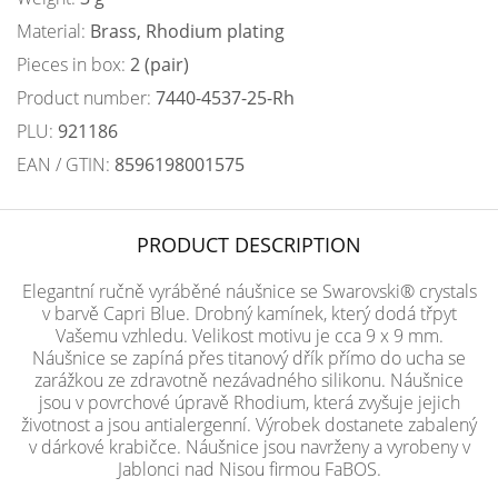
Material:
Brass, Rhodium plating
Pieces in box:
2 (pair)
Product number:
7440-4537-25-Rh
PLU:
921186
EAN / GTIN:
8596198001575
PRODUCT DESCRIPTION
Elegantní ručně vyráběné náušnice se Swarovski® crystals
v barvě Capri Blue. Drobný kamínek, který dodá třpyt
Vašemu vzhledu. Velikost motivu je cca 9 x 9 mm.
Náušnice se zapíná přes titanový dřík přímo do ucha se
zarážkou ze zdravotně nezávadného silikonu. Náušnice
jsou v povrchové úpravě Rhodium, která zvyšuje jejich
životnost a jsou antialergenní. Výrobek dostanete zabalený
v dárkové krabičce. Náušnice jsou navrženy a vyrobeny v
Jablonci nad Nisou firmou FaBOS.