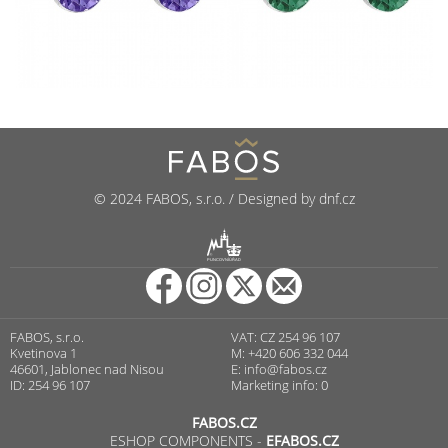
© 2024 FABOS, s.r.o. / Designed by dnf.cz
R
PUNCOVNÍ ÚŘAD
FABOS, s.r.o.
VAT: CZ 254 96 107
Kvetinova 1
M: +420 606 332 044
46601, Jablonec nad Nisou
E:
info@fabos.cz
ID: 254 96 107
Marketing info: 0
FABOS.CZ
ESHOP COMPONENTS -
EFABOS.CZ