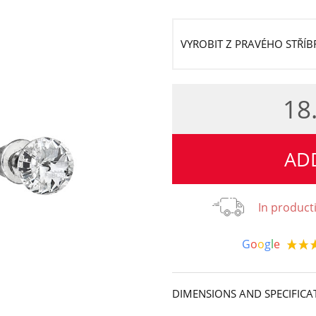
VYROBIT Z PRAVÉHO STŘÍ
18
AD
In product
G
o
o
g
l
e
DIMENSIONS AND SPECIFICA