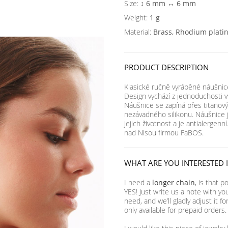
Size:
↕ 6 mm ↔ 6 mm
Weight:
1 g
Material:
Brass, Rhodium plati
PRODUCT DESCRIPTION
Klasické ručně vyráběné náušnice 
Design vychází z jednoduchosti v
Náušnice se zapíná přes titanov
nezávadného silikonu. Náušnice 
jejich životnost a je antialergenn
nad Nisou firmou FaBOS.
WHAT ARE YOU INTERESTED 
I need a
longer chain
, is that p
YES! Just write us a note with yo
need, and we’ll gladly adjust it f
only available for prepaid orders.