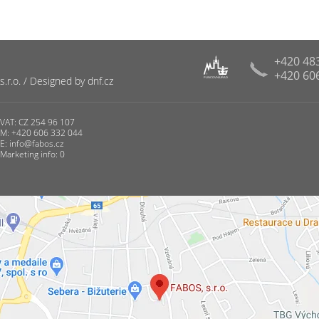
+420 48
+420 60
R
r.o. / Designed by dnf.cz
PUNCOVNÍ ÚŘAD
VAT: CZ 254 96 107
M: +420 606 332 044
E:
info@fabos.cz
Marketing info: 0