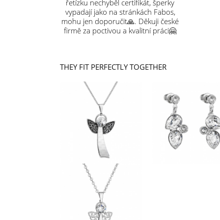
řetízku nechyběl certifikát, šperky
vypadají jako na stránkách Fabos,
mohu jen doporučit🙏. Děkuji české
firmě za poctivou a kvalitní práci🤗
THEY FIT PERFECTLY TOGETHER