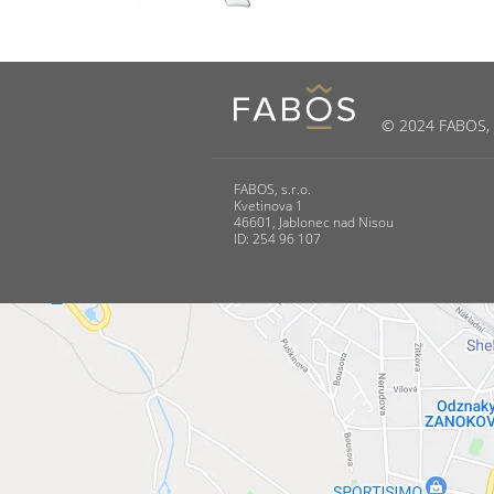
© 2024 FABOS, s.
FABOS, s.r.o.
Kvetinova 1
46601, Jablonec nad Nisou
ID: 254 96 107