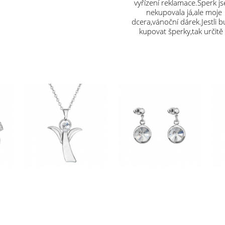
vyřízení reklamace.Šperk j
nekupovala já,ale moje
dcera,vánoční dárek.Jestli 
kupovat šperky,tak určitě
vás.Děkuji.