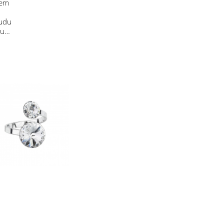
sem
budu
 u