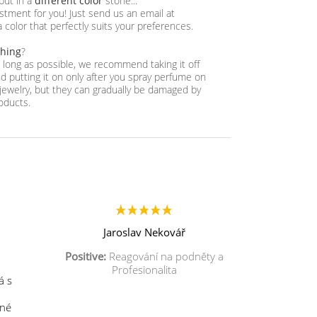
 but in a
different color
stone...
tment for you! Just send us an email at
a color that perfectly suits your preferences.
thing
?
as long as possible, we recommend taking it off
 putting it on only after you spray perfume on
jewelry, but they can gradually be damaged by
oducts.
Jaroslav Nekovář
Positive:
Reagování na podněty a
Profesionalita
á s
mné