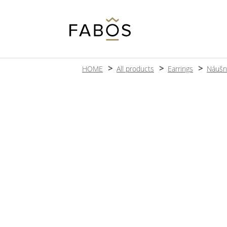
HOME
All products
Earrings
Náušn