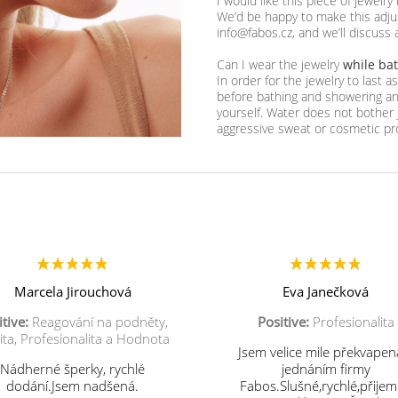
I would like this piece of jewelry
We’d be happy to make this adjus
info@fabos.cz, and we’ll discuss 
Can I wear the jewelry
while ba
In order for the jewelry to last 
before bathing and showering and
yourself. Water does not bother 
aggressive sweat or cosmetic pr
Marcela Jirouchová
Eva Janečková
tive:
Reagování na podněty,
Positive:
Profesionalita
ita, Profesionalita a Hodnota
Jsem velice mile překvapen
Nádherné šperky, rychlé
jednáním firmy
dodání.Jsem nadšená.
Fabos.Slušné,rychlé,přije