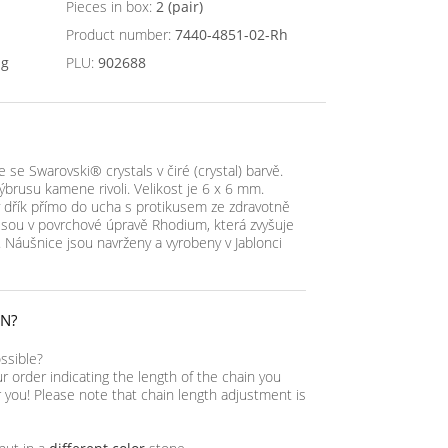
Pieces in box:
2 (pair)
Product number:
7440-4851-02-Rh
ng
PLU:
902688
se Swarovski® crystals v čiré (crystal) barvě.
ýbrusu kamene rivoli. Velikost je 6 x 6 mm.
ý dřík přímo do ucha s protikusem ze zdravotně
jsou v povrchové úpravě Rhodium, která zvyšuje
í. Náušnice jsou navrženy a vyrobeny v Jablonci
IN?
ossible?
ur order indicating the length of the chain you
or you! Please note that chain length adjustment is