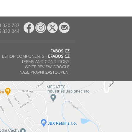
3 320 737
6 332 044
FABOS.CZ
ESHOP COMPONENTS -
EFABOS.CZ
TERMS AND CONDITIONS
WRITE REVIEW GOOGLE
NAŠE PRÁVNÍ ZASTOUPENÍ