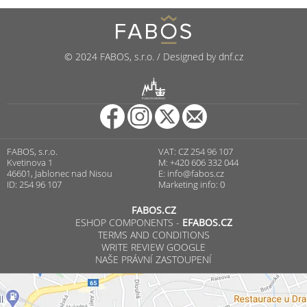
© 2024 FABOS, s.r.o. / Designed by dnf.cz
R
PUNCOVNÍ ÚŘAD
FABOS, s.r.o.
VAT: CZ 254 96 107
Kvetinova 1
M: +420 606 332 044
46601, Jablonec nad Nisou
E:
info@fabos.cz
ID: 254 96 107
Marketing info: 0
FABOS.CZ
ESHOP COMPONENTS -
EFABOS.CZ
TERMS AND CONDITIONS
WRITE REVIEW GOOGLE
NAŠE PRÁVNÍ ZASTOUPENÍ