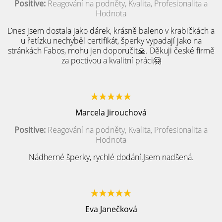
Positive:
Reagování na podněty, Kvalita, Profesionalita a
Hodnota
Dnes jsem dostala jako dárek, krásně baleno v krabičkách a
u řetízku nechyběl certifikát, šperky vypadají jako na
stránkách Fabos, mohu jen doporučit🙏. Děkuji české firmě
za poctivou a kvalitní práci🤗
Marcela Jirouchová
Positive:
Reagování na podněty, Kvalita, Profesionalita a
Hodnota
Nádherné šperky, rychlé dodání.Jsem nadšená.
Eva Janečková