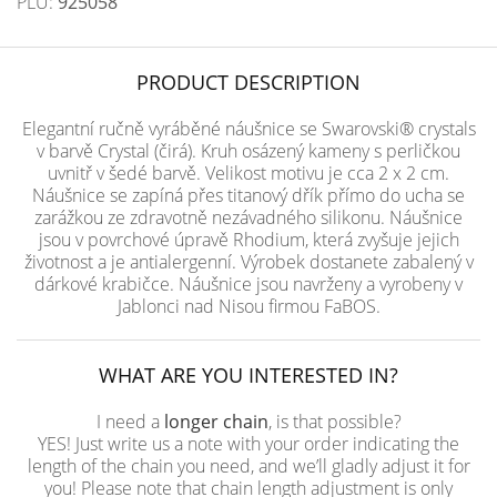
PLU:
925058
PRODUCT DESCRIPTION
Elegantní ručně vyráběné náušnice se Swarovski® crystals
v barvě Crystal (čirá). Kruh osázený kameny s perličkou
uvnitř v šedé barvě. Velikost motivu je cca 2 x 2 cm.
Náušnice se zapíná přes titanový dřík přímo do ucha se
zarážkou ze zdravotně nezávadného silikonu. Náušnice
jsou v povrchové úpravě Rhodium, která zvyšuje jejich
životnost a je antialergenní. Výrobek dostanete zabalený v
dárkové krabičce. Náušnice jsou navrženy a vyrobeny v
Jablonci nad Nisou firmou FaBOS.
WHAT ARE YOU INTERESTED IN?
I need a
longer chain
, is that possible?
YES! Just write us a note with your order indicating the
length of the chain you need, and we’ll gladly adjust it for
you! Please note that chain length adjustment is only