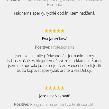
Hodnota
Nádherné šperky, rychlé dodání.Jsem nadšená.
Eva Janečková
Positive:
Profesionalita
Jsem velice mile překvapená s jednáním firmy
Fabos.Slušné,rychlé,přijemné vyřízení reklamace.Šperk
jsem nekupovala já,ale moje dcera,vánoční dárek.Jestli
budu kupovat šperky,tak určitě u vás.Děkuji.
Jaroslav Nekovář
Positive:
Reagování na podněty a Profesionalita