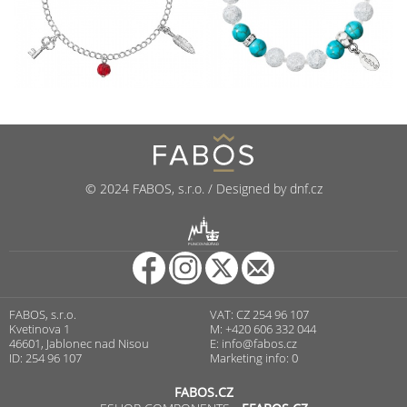
© 2024 FABOS, s.r.o. / Designed by dnf.cz
R
PUNCOVNÍ ÚŘAD
FABOS, s.r.o.
VAT: CZ 254 96 107
Kvetinova 1
M: +420 606 332 044
46601, Jablonec nad Nisou
E:
info@fabos.cz
ID: 254 96 107
Marketing info: 0
FABOS.CZ