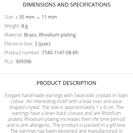
DIMENSIONS AND SPECIFICATIONS
Size:
↕ 35 mm ↔ 11 mm
Weight:
8 g
Material:
Brass, Rhodium plating
Pieces in box:
2 (pair)
Product number:
7740-1147-08-Rh
PLU:
909396
PRODUCT DESCRIPTION
Elegant handmade earrings with Swarovski crystals in Siam
colour. An interesting motif with a bow over and pear
shaped crystal. The size is approximately 1 x 4 cm. The
earrings have a lever back closure and are Rhodium
plated. Rhodium plating increases their life time period
and is anti-allergenic. The product is packed in a gift box.
The earrings has been designed and manufactured in