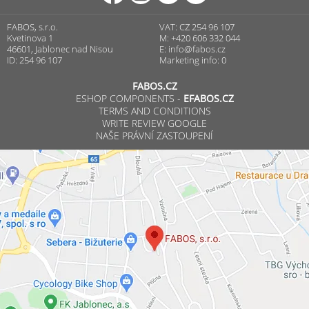
FABOS, s.r.o.
VAT: CZ 254 96 107
Kvetinova 1
M: +420 606 332 044
46601, Jablonec nad Nisou
E:
info@fabos.cz
ID: 254 96 107
Marketing info: 0
FABOS.CZ
ESHOP COMPONENTS -
EFABOS.CZ
TERMS AND CONDITIONS
WRITE REVIEW GOOGLE
NAŠE PRÁVNÍ ZASTOUPENÍ