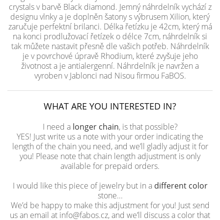
crystals v barvě Black diamond. Jemný náhrdelník vychází z
designu vlnky a je doplněn šatony s výbrusem Xilion, který
zaručuje perfektní brilanci. Délka řetízku je 42cm, který má
na konci prodlužovací řetízek o délce 7cm, náhrdelník si
tak můžete nastavit přesně dle vašich potřeb. Náhrdelník
je v povrchové úpravě Rhodium, které zvyšuje jeho
životnost a je antialergenní. Náhrdelník je navržen a
vyroben v Jablonci nad Nisou firmou FaBOS.
WHAT ARE YOU INTERESTED IN?
I need a
longer chain
, is that possible?
YES! Just write us a note with your order indicating the
length of the chain you need, and we’ll gladly adjust it for
you! Please note that chain length adjustment is only
available for prepaid orders.
I would like this piece of jewelry but in a
different color
stone...
We’d be happy to make this adjustment for you! Just send
us an email at info@fabos.cz, and we’ll discuss a color that