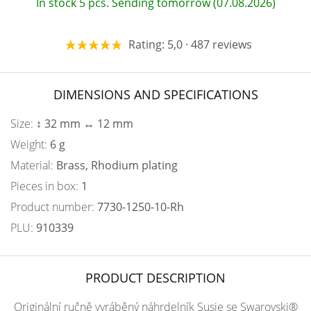
In stock 5 pcs. Sending tomorrow (07.08.2026)
Rating: 5,0 · 487 reviews
DIMENSIONS AND SPECIFICATIONS
Size:
↕ 32 mm ↔ 12 mm
Weight:
6 g
Material:
Brass, Rhodium plating
Pieces in box:
1
Product number:
7730-1250-10-Rh
PLU:
910339
PRODUCT DESCRIPTION
Originální ručně vyráběný náhrdelník Susie se Swarovski®