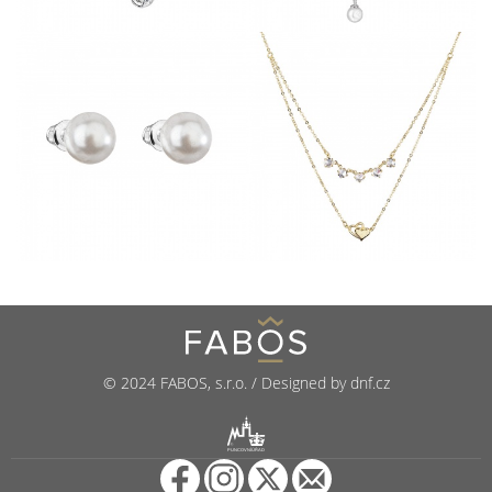
© 2024 FABOS, s.r.o. / Designed by dnf.cz
R
PUNCOVNÍ ÚŘAD