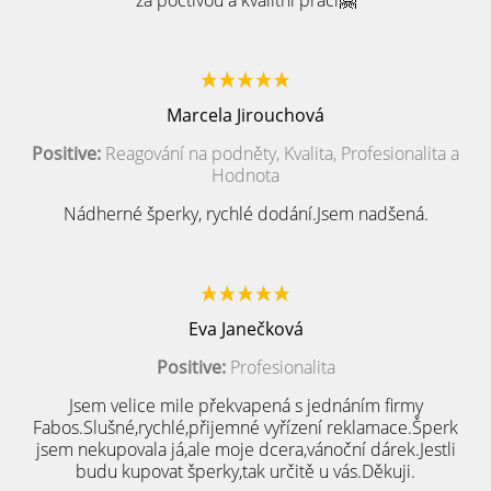
za poctivou a kvalitní práci🤗
Marcela Jirouchová
Positive:
Reagování na podněty, Kvalita, Profesionalita a
Hodnota
Nádherné šperky, rychlé dodání.Jsem nadšená.
Eva Janečková
Positive:
Profesionalita
Jsem velice mile překvapená s jednáním firmy
Fabos.Slušné,rychlé,přijemné vyřízení reklamace.Šperk
jsem nekupovala já,ale moje dcera,vánoční dárek.Jestli
budu kupovat šperky,tak určitě u vás.Děkuji.