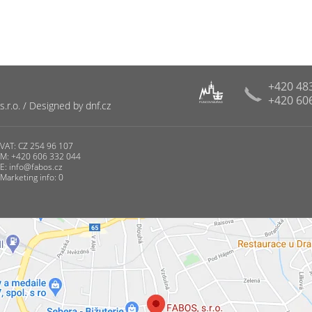
+420 48
+420 60
R
r.o. / Designed by dnf.cz
PUNCOVNÍ ÚŘAD
VAT: CZ 254 96 107
M: +420 606 332 044
E:
info@fabos.cz
Marketing info: 0