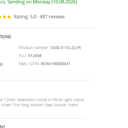
 pcs. Sending on Monday (10.08.2026)
Rating: 5,0 · 487 reviews
TIONS
Product number:
7430-5110-22-Pt
PLU:
912698
ng
EAN / GTIN:
8596198000431
li 12mm Swarovski Crystal in Vitrail Light colour.
e chain 7cm long; lobster claw closure. Hand
IN?