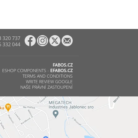
3 320 737
6 332 044
FABOS.CZ
ESHOP COMPONENTS -
EFABOS.CZ
TERMS AND CONDITIONS
WRITE REVIEW GOOGLE
NAŠE PRÁVNÍ ZASTOUPENÍ