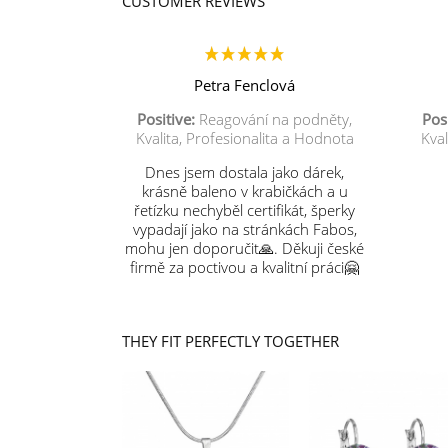
CUSTOMER REVIEWS
Petra Fenclová
Positive:
Reagování na podněty,
Posi
Kvalita, Profesionalita a Hodnota
Kval
Dnes jsem dostala jako dárek,
krásně baleno v krabičkách a u
řetízku nechyběl certifikát, šperky
vypadají jako na stránkách Fabos,
mohu jen doporučit🙏. Děkuji české
firmě za poctivou a kvalitní práci🤗
THEY FIT PERFECTLY TOGETHER