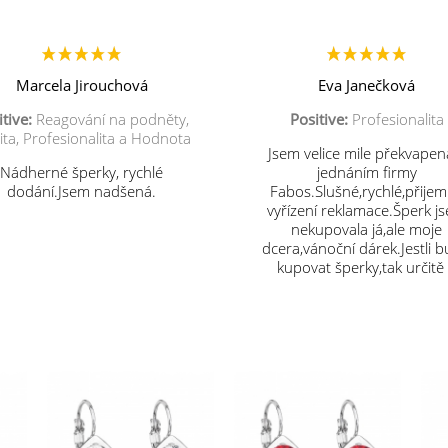
Marcela Jirouchová
Eva Janečková
tive:
Reagování na podněty,
Positive:
Profesionalita
ita, Profesionalita a Hodnota
Jsem velice mile překvapen
Nádherné šperky, rychlé
jednáním firmy
dodání.Jsem nadšená.
Fabos.Slušné,rychlé,přije
vyřízení reklamace.Šperk j
nekupovala já,ale moje
dcera,vánoční dárek.Jestli 
kupovat šperky,tak určitě
vás.Děkuji.