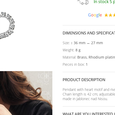
In stock 5
G
o
o
g
l
e
DIMENSIONS AND SPECIFICA
Size:
↕ 36 mm ↔ 27 mm
Weight:
8 g
Material:
Brass, Rhodium plati
Pieces in box:
1
PRODUCT DESCRIPTION
Pendant with heart motif and rivo
Chain length is 42 cm; adjustabl
made in Jablonec nad Nisou.
WHAT ARE YOU INTERESTED 