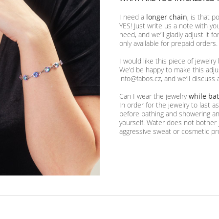
I need a
longer chain
, is that p
YES! Just write us a note with yo
need, and we’ll gladly adjust it f
only available for prepaid orders.
I would like this piece of jewelry
We’d be happy to make this adjus
info@fabos.cz, and we’ll discuss 
Can I wear the jewelry
while ba
In order for the jewelry to last 
before bathing and showering and
yourself. Water does not bother 
aggressive sweat or cosmetic pr