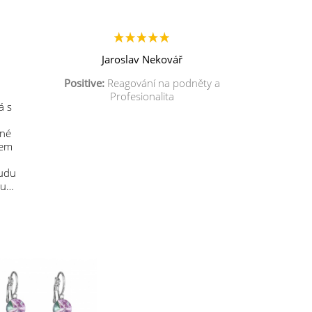
Jaroslav Nekovář
Positive:
Reagování na podněty a
Profesionalita
á s
mné
sem
budu
 u