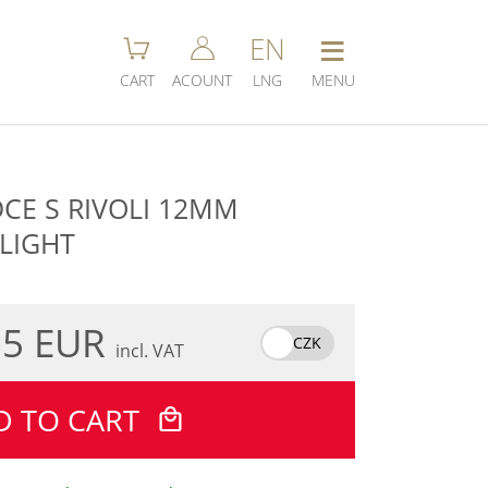
≡
EN
CART
ACOUNT
LNG
MENU
CE S RIVOLI 12MM
 LIGHT
.5 EUR
CZK
incl. VAT
D TO CART