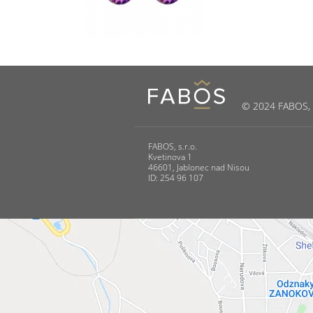
© 2024 FABOS, s.
FABOS, s.r.o.
Kvetinova 1
46601, Jablonec nad Nisou
ID: 254 96 107