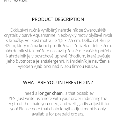
PLU:
927024
PRODUCT DESCRIPTION
Exklusivní ručně vyráběný náhrdelník se Swarovski®
crystals v barvě Aquamarine. Neobvyklý motiv blyštivé rivoli
s kroužky. Velikost motivu je 1,5 x 2,5 cm. Délka řetízku je
42cm, který má na konci prodlužovací řetízek o délce 7cm,
náhrdelník si tak můžete nastavit přesně dle vašich potřeb.
Náhrdelník je v povrchové úpravě Rhodium, která zvyšuje
jeho životnost a je antialergenní. Náhrdelník je navržen a
vyroben v Jablonci nad Nisou firmou FaBOS.
WHAT ARE YOU INTERESTED IN?
I need a
longer chain
, is that possible?
YES! Just write us a note with your order indicating the
length of the chain you need, and we’ll gladly adjust it for
you! Please note that chain length adjustment is only
available for prepaid orders.