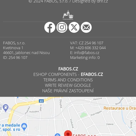
© 2024 FABOS, s.r.o. / Designed by dnf.cz
R
PUNCOVNÍ ÚŘAD
FABOS, s.r.o.
VAT: CZ 254 96 107
Kvetinova 1
M: +420 606 332 044
46601, Jablonec nad Nisou
E:
info@fabos.cz
ID: 254 96 107
Marketing info: 0
FABOS.CZ
ESHOP COMPONENTS -
EFABOS.CZ
TERMS AND CONDITIONS
WRITE REVIEW GOOGLE
NAŠE PRÁVNÍ ZASTOUPENÍ