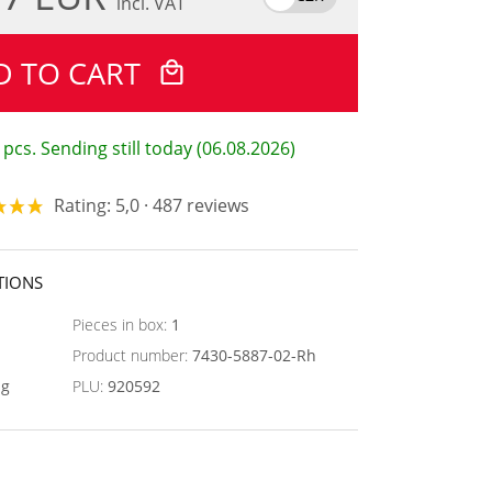
incl. VAT
D TO CART
 pcs. Sending still today (06.08.2026)
Rating: 5,0 · 487 reviews
TIONS
Pieces in box:
1
Product number:
7430-5887-02-Rh
ng
PLU:
920592