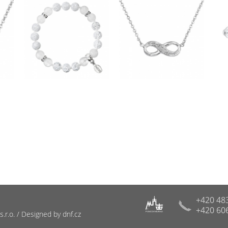
+420 48
+420 60
R
r.o. / Designed by dnf.cz
PUNCOVNÍ ÚŘAD