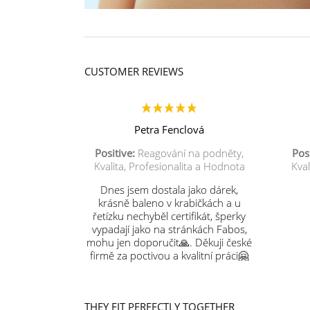
CUSTOMER REVIEWS
Petra Fenclová
Positive:
Reagování na podněty,
Posi
Kvalita, Profesionalita a Hodnota
Kval
Dnes jsem dostala jako dárek,
krásně baleno v krabičkách a u
řetízku nechyběl certifikát, šperky
vypadají jako na stránkách Fabos,
mohu jen doporučit🙏. Děkuji české
firmě za poctivou a kvalitní práci🤗
THEY FIT PERFECTLY TOGETHER