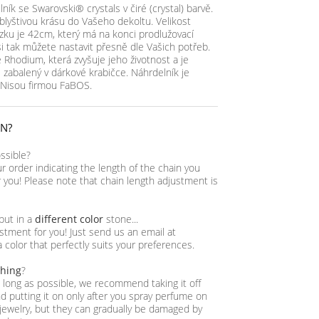
ník se Swarovski® crystals v čiré (crystal) barvě.
lyštivou krásu do Vašeho dekoltu. Velikost
ízku je 42cm, který má na konci prodlužovací
si tak můžete nastavit přesně dle Vašich potřeb.
 Rhodium, která zvyšuje jeho životnost a je
 zabalený v dárkové krabičce. Náhrdelník je
d Nisou firmou FaBOS.
IN?
ossible?
ur order indicating the length of the chain you
or you! Please note that chain length adjustment is
 but in a
different color
stone...
tment for you! Just send us an email at
a color that perfectly suits your preferences.
thing
?
as long as possible, we recommend taking it off
 putting it on only after you spray perfume on
jewelry, but they can gradually be damaged by