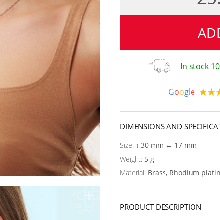
AD
In stock 10
G
o
o
g
l
e
DIMENSIONS AND SPECIFICA
Size:
↕ 30 mm ↔ 17 mm
Weight:
5 g
Material:
Brass, Rhodium plati
PRODUCT DESCRIPTION