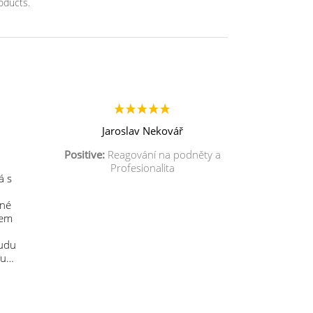
oducts.
Jaroslav Nekovář
Positive:
Reagování na podněty a
Profesionalita
á s
mné
sem
budu
 u