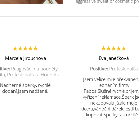
aggressive sweat or cosmetic pr
Marcela Jirouchová
Eva Janečková
tive:
Reagování na podněty,
Positive:
Profesionalita
ita, Profesionalita a Hodnota
Jsem velice mile překvapen
Nádherné šperky, rychlé
jednáním firmy
dodání.Jsem nadšená.
Fabos.Slušné,rychlé,přije
vyřízení reklamace.Šperk j
nekupovala já,ale moje
dcera,vánoční dárek.Jestli 
kupovat šperky,tak určitě
vás.Děkuji.