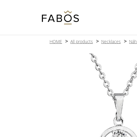
HOME
All products
Necklaces
Náh