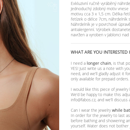
Exkluzivní ručně vyráběný náhrdel
Jednoduchý zdobný motiv vnese b
motivu cca 3 x 1,5 cm. Délka řet
řetízek o délce 7cm, náhrdelník 
Náhrdelník je v povrchové úpravě
antialergenní. Výrobek dostanete
navržen a vyroben v Jablonci na
WHAT ARE YOU INTERESTED 
I need a
longer chain
, is that p
YES! Just write us a note with yo
need, and we’ll gladly adjust it f
only available for prepaid orders.
I would like this piece of jewelry
We’d be happy to make this adjus
info@fabos.cz, and we’ll discuss 
Can I wear the jewelry
while ba
In order for the jewelry to last 
before bathing and showering and
yourself. Water does not bother 