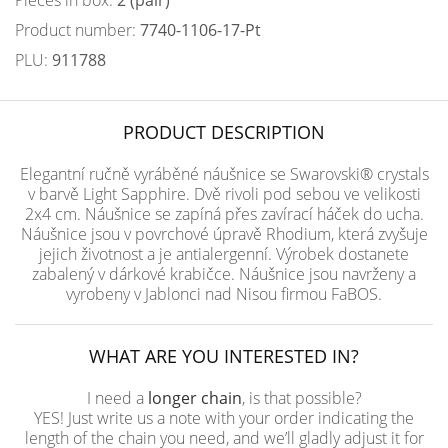
Pieces in box:
2 (pair)
Product number:
7740-1106-17-Pt
PLU:
911788
PRODUCT DESCRIPTION
Elegantní ručně vyráběné náušnice se Swarovski® crystals
v barvě Light Sapphire. Dvě rivoli pod sebou ve velikosti
2x4 cm. Náušnice se zapíná přes zavírací háček do ucha.
Náušnice jsou v povrchové úpravě Rhodium, která zvyšuje
jejich životnost a je antialergenní. Výrobek dostanete
zabalený v dárkové krabičce. Náušnice jsou navrženy a
vyrobeny v Jablonci nad Nisou firmou FaBOS.
WHAT ARE YOU INTERESTED IN?
I need a
longer chain
, is that possible?
YES! Just write us a note with your order indicating the
length of the chain you need, and we’ll gladly adjust it for