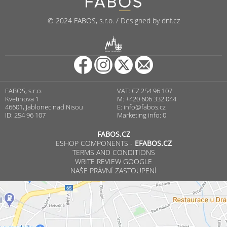
© 2024 FABOS, s.r.o. / Designed by dnf.cz
R
PUNCOVNÍ ÚŘAD
FABOS, s.r.o.
VAT: CZ 254 96 107
Kvetinova 1
M: +420 606 332 044
46601, Jablonec nad Nisou
E:
info@fabos.cz
ID: 254 96 107
Marketing info: 0
FABOS.CZ
ESHOP COMPONENTS -
EFABOS.CZ
TERMS AND CONDITIONS
WRITE REVIEW GOOGLE
NAŠE PRÁVNÍ ZASTOUPENÍ