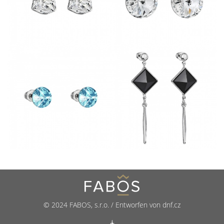
© 2024 FABOS, s.r.o. / Entworfen von dnf.cz