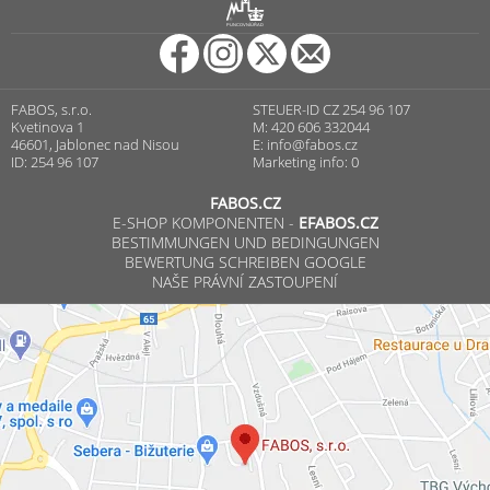
R
PUNCOVNÍ ÚŘAD
FABOS, s.r.o.
STEUER-ID CZ 254 96 107
Kvetinova 1
M: 420 606 332044
46601, Jablonec nad Nisou
E:
info@fabos.cz
ID: 254 96 107
Marketing info: 0
FABOS.CZ
E-SHOP KOMPONENTEN -
EFABOS.CZ
BESTIMMUNGEN UND BEDINGUNGEN
BEWERTUNG SCHREIBEN GOOGLE
NAŠE PRÁVNÍ ZASTOUPENÍ