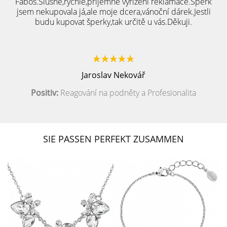
Fabos.Slušné,rychlé,přijemné vyřízení reklamace.Šperk
jsem nekupovala já,ale moje dcera,vánoční dárek.Jestli
budu kupovat šperky,tak určitě u vás.Děkuji.
Jaroslav Nekovář
Positiv:
Reagování na podněty a Profesionalita
SIE PASSEN PERFEKT ZUSAMMEN