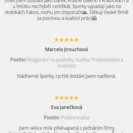
Dnes jsem dostala jako dárek, krásně baleno v krabičkách a
u řetízku nechyběl certifikát, šperky vypadají jako na
stránkách Fabos, mohu jen doporučit🙏. Děkuji české firmě
za poctivou a kvalitní práci🤗
Marcela Jirouchová
Positiv:
Reagování na podněty, Kvalita, Profesionalita a
Hodnota
Nádherné šperky, rychlé dodání.Jsem nadšená.
Eva Janečková
Positiv:
Profesionalita
Jsem velice mile překvapená s jednáním firmy