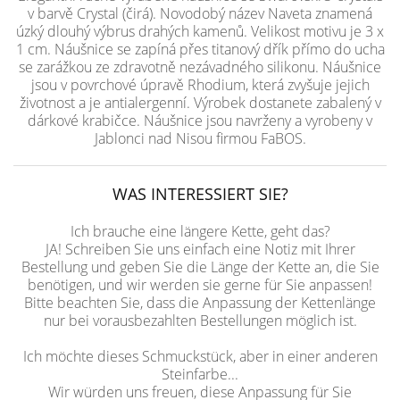
v barvě Crystal (čirá). Novodobý název Naveta znamená
úzký dlouhý výbrus drahých kamenů. Velikost motivu je 3 x
1 cm. Náušnice se zapíná přes titanový dřík přímo do ucha
se zarážkou ze zdravotně nezávadného silikonu. Náušnice
jsou v povrchové úpravě Rhodium, která zvyšuje jejich
životnost a je antialergenní. Výrobek dostanete zabalený v
dárkové krabičce. Náušnice jsou navrženy a vyrobeny v
Jablonci nad Nisou firmou FaBOS.
WAS INTERESSIERT SIE?
Ich brauche eine längere Kette, geht das?
JA! Schreiben Sie uns einfach eine Notiz mit Ihrer
Bestellung und geben Sie die Länge der Kette an, die Sie
benötigen, und wir werden sie gerne für Sie anpassen!
Bitte beachten Sie, dass die Anpassung der Kettenlänge
nur bei vorausbezahlten Bestellungen möglich ist.
Ich möchte dieses Schmuckstück, aber in einer anderen
Steinfarbe...
Wir würden uns freuen, diese Anpassung für Sie