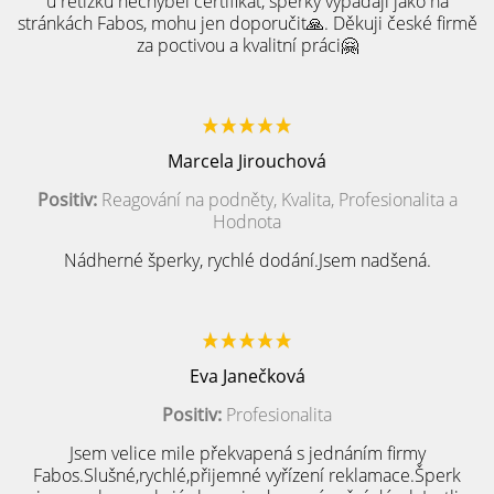
u řetízku nechyběl certifikát, šperky vypadají jako na
stránkách Fabos, mohu jen doporučit🙏. Děkuji české firmě
za poctivou a kvalitní práci🤗
Marcela Jirouchová
Positiv:
Reagování na podněty, Kvalita, Profesionalita a
Hodnota
Nádherné šperky, rychlé dodání.Jsem nadšená.
Eva Janečková
Positiv:
Profesionalita
Jsem velice mile překvapená s jednáním firmy
Fabos.Slušné,rychlé,přijemné vyřízení reklamace.Šperk