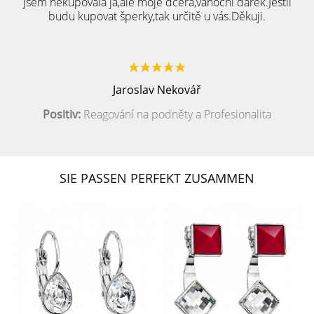
jsem nekupovala já,ale moje dcera,vánoční dárek.Jestli
budu kupovat šperky,tak určitě u vás.Děkuji.
Jaroslav Nekovář
Positiv:
Reagování na podněty a Profesionalita
SIE PASSEN PERFEKT ZUSAMMEN