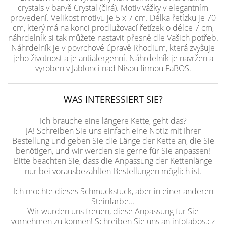
crystals v barvě Crystal (čirá). Motiv vážky v elegantním
provedení. Velikost motivu je 5 x 7 cm. Délka řetízku je 70
cm, který má na konci prodlužovací řetízek o délce 7 cm,
náhrdelník si tak můžete nastavit přesně dle Vašich potřeb.
Náhrdelník je v povrchové úpravě Rhodium, která zvyšuje
jeho životnost a je antialergenní. Náhrdelník je navržen a
vyroben v Jablonci nad Nisou firmou FaBOS.
WAS INTERESSIERT SIE?
Ich brauche eine längere Kette, geht das?
JA! Schreiben Sie uns einfach eine Notiz mit Ihrer
Bestellung und geben Sie die Länge der Kette an, die Sie
benötigen, und wir werden sie gerne für Sie anpassen!
Bitte beachten Sie, dass die Anpassung der Kettenlänge
nur bei vorausbezahlten Bestellungen möglich ist.
Ich möchte dieses Schmuckstück, aber in einer anderen
Steinfarbe...
Wir würden uns freuen, diese Anpassung für Sie
vornehmen zu können! Schreiben Sie uns an infofabos.cz