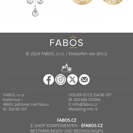
© 2024 FABOS, s.r.o. / Entworfen von dnf.cz
R
PUNCOVNÍ ÚŘAD
FABOS, s.r.o.
STEUER-ID CZ 254 96 107
Kvetinova 1
M: 420 606 332044
46601, Jablonec nad Nisou
E:
info@fabos.cz
ID: 254 96 107
Marketing info: 0
FABOS.CZ
E-SHOP KOMPONENTEN -
EFABOS.CZ
BESTIMMUNGEN UND BEDINGUNGEN