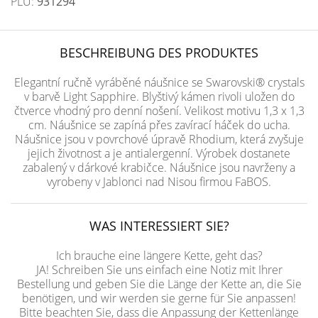
PLU:
931294
BESCHREIBUNG DES PRODUKTES
Elegantní ručně vyráběné náušnice se Swarovski® crystals
v barvě Light Sapphire. Blyštivý kámen rivoli uložen do
čtverce vhodný pro denní nošení. Velikost motivu 1,3 x 1,3
cm. Náušnice se zapíná přes zavírací háček do ucha.
Náušnice jsou v povrchové úpravě Rhodium, která zvyšuje
jejich životnost a je antialergenní. Výrobek dostanete
zabalený v dárkové krabičce. Náušnice jsou navrženy a
vyrobeny v Jablonci nad Nisou firmou FaBOS.
WAS INTERESSIERT SIE?
Ich brauche eine längere Kette, geht das?
JA! Schreiben Sie uns einfach eine Notiz mit Ihrer
Bestellung und geben Sie die Länge der Kette an, die Sie
benötigen, und wir werden sie gerne für Sie anpassen!
Bitte beachten Sie, dass die Anpassung der Kettenlänge