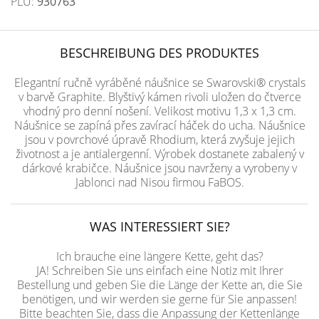
PLU:
930763
BESCHREIBUNG DES PRODUKTES
Elegantní ručně vyráběné náušnice se Swarovski® crystals
v barvě Graphite. Blyštivý kámen rivoli uložen do čtverce
vhodný pro denní nošení. Velikost motivu 1,3 x 1,3 cm.
Náušnice se zapíná přes zavírací háček do ucha. Náušnice
jsou v povrchové úpravě Rhodium, která zvyšuje jejich
životnost a je antialergenní. Výrobek dostanete zabalený v
dárkové krabičce. Náušnice jsou navrženy a vyrobeny v
Jablonci nad Nisou firmou FaBOS.
WAS INTERESSIERT SIE?
Ich brauche eine längere Kette, geht das?
JA! Schreiben Sie uns einfach eine Notiz mit Ihrer
Bestellung und geben Sie die Länge der Kette an, die Sie
benötigen, und wir werden sie gerne für Sie anpassen!
Bitte beachten Sie, dass die Anpassung der Kettenlänge