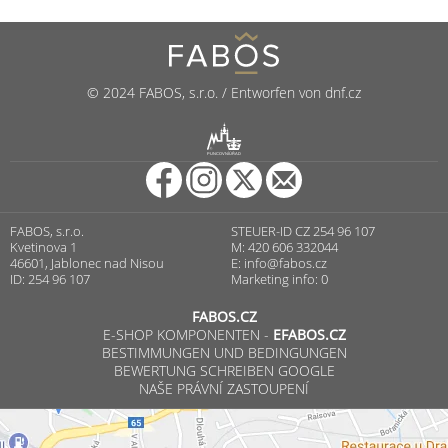
© 2024 FABOS, s.r.o. / Entworfen von dnf.cz
R
PUNCOVNÍ ÚŘAD
FABOS, s.r.o.
STEUER-ID CZ 254 96 107
Kvetinova 1
M: 420 606 332044
46601, Jablonec nad Nisou
E:
info@fabos.cz
ID: 254 96 107
Marketing info: 0
FABOS.CZ
E-SHOP KOMPONENTEN -
EFABOS.CZ
BESTIMMUNGEN UND BEDINGUNGEN
BEWERTUNG SCHREIBEN GOOGLE
NAŠE PRÁVNÍ ZASTOUPENÍ