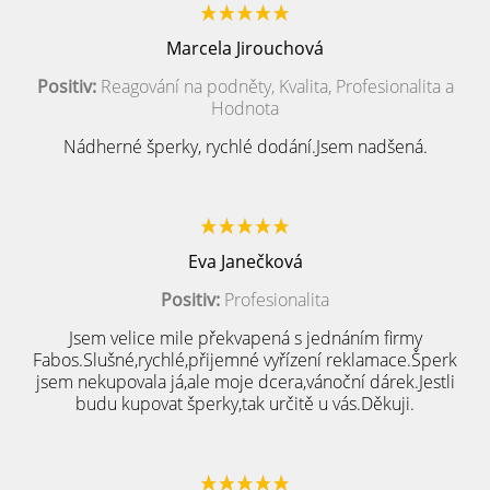
Marcela Jirouchová
Positiv:
Reagování na podněty, Kvalita, Profesionalita a
Hodnota
Nádherné šperky, rychlé dodání.Jsem nadšená.
Eva Janečková
Positiv:
Profesionalita
Jsem velice mile překvapená s jednáním firmy
Fabos.Slušné,rychlé,přijemné vyřízení reklamace.Šperk
jsem nekupovala já,ale moje dcera,vánoční dárek.Jestli
budu kupovat šperky,tak určitě u vás.Děkuji.