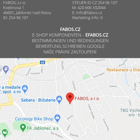
FABOS, s.r.o.
STEUER-ID CZ 254 96 107
Kvetinova 1
M: 420 606 332044
46601, Jablonec nad Nisou
E:
info@fabos.cz
ID: 254 96 107
Marketing info: 0
FABOS.CZ
E-SHOP KOMPONENTEN -
EFABOS.CZ
BESTIMMUNGEN UND BEDINGUNGEN
BEWERTUNG SCHREIBEN GOOGLE
NAŠE PRÁVNÍ ZASTOUPENÍ