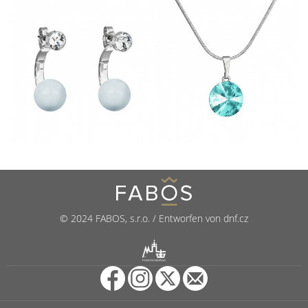
© 2024 FABOS, s.r.o. / Entworfen von dnf.cz
R
PUNCOVNÍ ÚŘAD