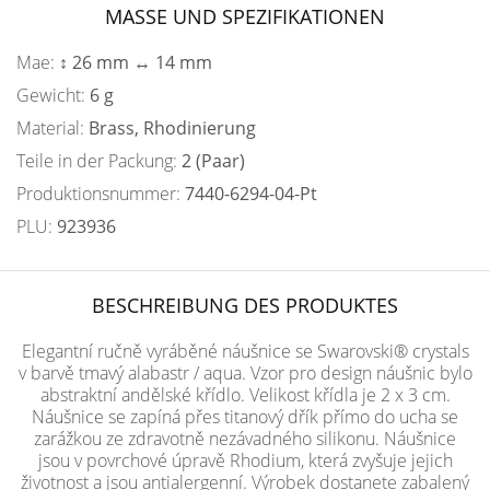
MASSE UND SPEZIFIKATIONEN
Mae:
↕ 26 mm ↔ 14 mm
Gewicht:
6 g
Material:
Brass, Rhodinierung
Teile in der Packung:
2 (Paar)
Produktionsnummer:
7440-6294-04-Pt
PLU:
923936
BESCHREIBUNG DES PRODUKTES
Elegantní ručně vyráběné náušnice se Swarovski® crystals
v barvě tmavý alabastr / aqua. Vzor pro design náušnic bylo
abstraktní andělské křídlo. Velikost křídla je 2 x 3 cm.
Náušnice se zapíná přes titanový dřík přímo do ucha se
zarážkou ze zdravotně nezávadného silikonu. Náušnice
jsou v povrchové úpravě Rhodium, která zvyšuje jejich
životnost a jsou antialergenní. Výrobek dostanete zabalený