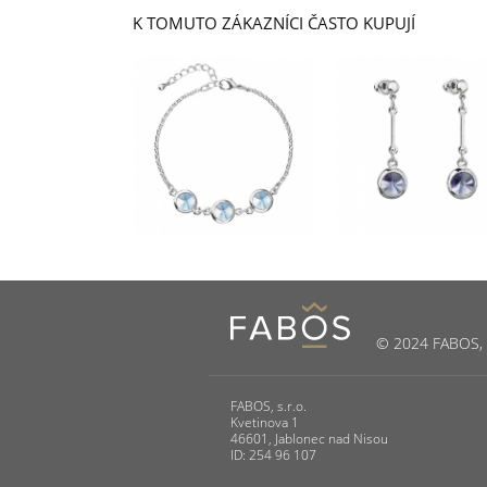
K TOMUTO ZÁKAZNÍCI ČASTO KUPUJÍ
© 2024 FABOS, s.
FABOS, s.r.o.
Kvetinova 1
46601, Jablonec nad Nisou
ID: 254 96 107