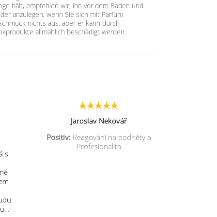
ge hält, empfehlen wir, ihn vor dem Baden und
der anzulegen, wenn Sie sich mit Parfüm
chmuck nichts aus, aber er kann durch
ikprodukte allmählich beschädigt werden.
Jaroslav Nekovář
Positiv:
Reagování na podněty a
Profesionalita
á s
mné
sem
budu
 u