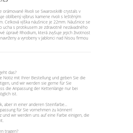
e orámované Rivoli se Swarovski® crystals v
je oblíbený výbrus kamene rivoli s leštěným
mm. Celková výška náušnice je 22mm. Náušnice se
 do ucha s protikusem ze zdravotně nezávadného
ové úpravě Rhodium, která zvyšuje jejich životnost
u navrženy a vyrobeny v Jablonci nad Nisou firmou
geht das?
ne Notiz mit Ihrer Bestellung und geben Sie die
tigen, und wir werden sie gerne für Sie
ass die Anpassung der Kettenlänge nur bei
glich ist.
 aber in einer anderen Steinfarbe...
npassung für Sie vornehmen zu können!
z und wir werden uns auf eine Farbe einigen, die
t.
en tragen?