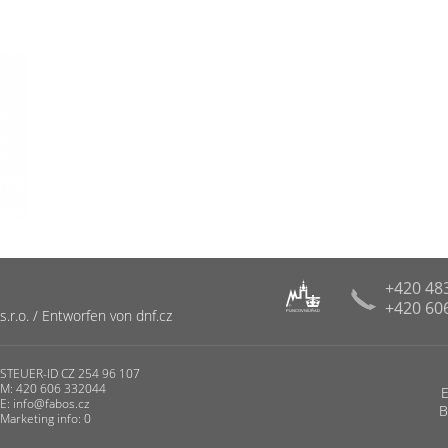
+420 48
+420 60
R
r.o. / Entworfen von dnf.cz
PUNCOVNÍ ÚŘAD
STEUER-ID CZ 254 96 107
M: 420 606 332044
E:
info@fabos.cz
B
Marketing info: 0