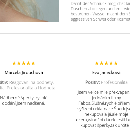
Damit der Schmuck möglichst lan
Duschen abzulegen und erst wie
besprühen. Wasser macht dem S
aggressiven Schwei oder Kosmet
Marcela Jirouchová
Eva Janečková
itiv:
Reagování na podněty,
Positiv:
Profesionalita
ita, Profesionalita a Hodnota
Jsem velice mile překvapen
Nádherné šperky, rychlé
jednáním firmy
dodání.Jsem nadšená.
Fabos.Slušné,rychlé,přije
vyřízení reklamace.Šperk j
nekupovala já,ale moje
dcera,vánoční dárek.Jestli 
kupovat šperky,tak určitě