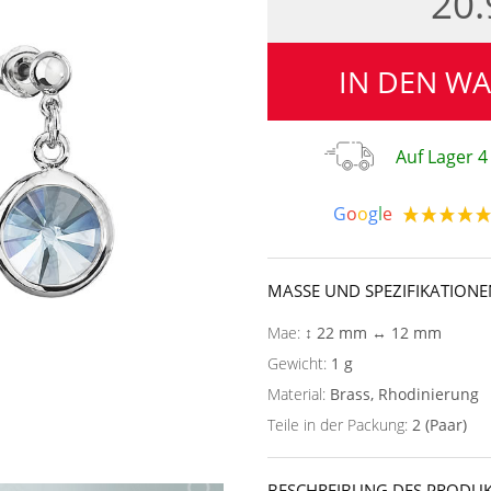
20
IN DEN W
Auf Lager 4
G
o
o
g
l
e
MASSE UND SPEZIFIKATIONE
Mae:
↕ 22 mm ↔ 12 mm
Gewicht:
1 g
Material:
Brass, Rhodinierung
Teile in der Packung:
2 (Paar)
BESCHREIBUNG DES PRODUK