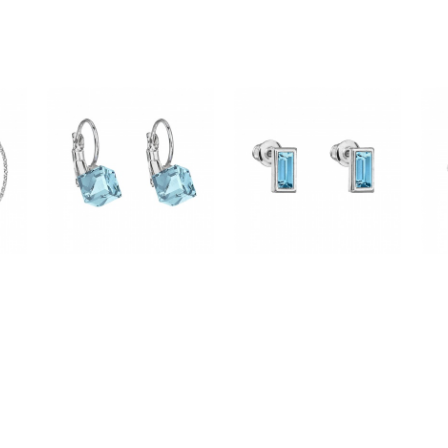
vás.Děkuji.