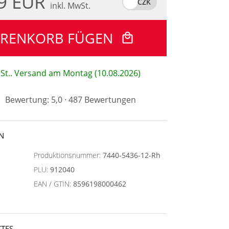
.9 EUR
CZK
inkl. MwSt.
ARENKORB FÜGEN
 St.. Versand am Montag (10.08.2026)
Bewertung: 5,0 · 487 Bewertungen
N
Produktionsnummer:
7440-5436-12-Rh
PLU:
912040
EAN / GTIN:
8596198000462
TES