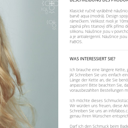
Klasické ručně vyráběné náušnic
barvě aqua (modrá). Design spoju
rámečkem. Velikost rivoli je 10
zapíná přes titanový dřík přímo
silikonu. Náušnice jsou v povrch
a je antialergenní. Náušnice jso
FaBOS.
WAS INTERESSIERT SIE?
Ich brauche eine längere Kette, 
JA! Schreiben Sie uns einfach ei
Länge der Kette an, die Sie benö
anpassen! Bitte beachten Sie, d
vorausbezahlten Bestellungen mö
Ich möchte dieses Schmuckstück,
Wir würden uns freuen, diese A
Schreiben Sie uns an infofabos.c
genau Ihren Wünschen entsprich
Darf ich den Schmuck beim Bad