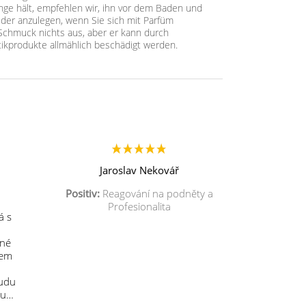
ge hält, empfehlen wir, ihn vor dem Baden und
der anzulegen, wenn Sie sich mit Parfüm
chmuck nichts aus, aber er kann durch
ikprodukte allmählich beschädigt werden.
Jaroslav Nekovář
Positiv:
Reagování na podněty a
Profesionalita
á s
mné
sem
budu
 u