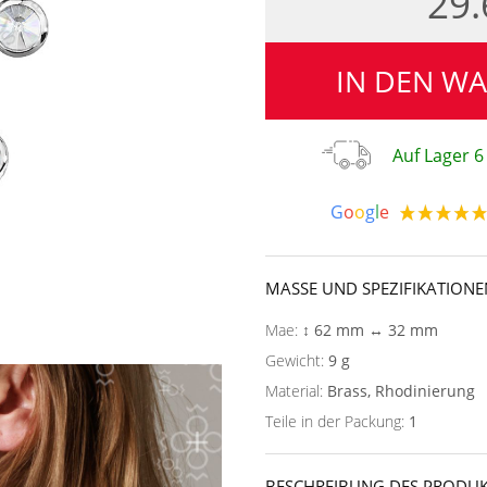
29
IN DEN W
Auf Lager 6
G
o
o
g
l
e
MASSE UND SPEZIFIKATIONE
Mae:
↕ 62 mm ↔ 32 mm
Gewicht:
9 g
Material:
Brass, Rhodinierung
Teile in der Packung:
1
BESCHREIBUNG DES PRODUK