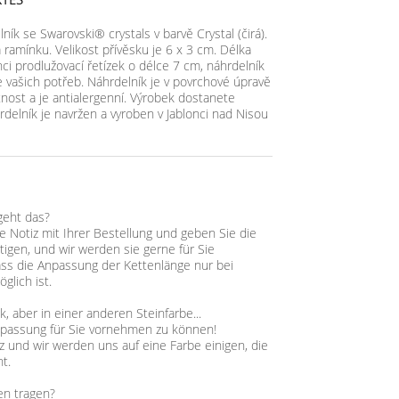
ík se Swarovski® crystals v barvě Crystal (čirá).
 ramínku. Velikost přívěsku je 6 x 3 cm. Délka
nci prodlužovací řetízek o délce 7 cm, náhrdelník
e vašich potřeb. Náhrdelník je v povrchové úpravě
tnost a je antialergenní. Výrobek dostanete
rdelník je navržen a vyroben v Jablonci nad Nisou
geht das?
ne Notiz mit Ihrer Bestellung und geben Sie die
tigen, und wir werden sie gerne für Sie
ass die Anpassung der Kettenlänge nur bei
glich ist.
 aber in einer anderen Steinfarbe...
npassung für Sie vornehmen zu können!
z und wir werden uns auf eine Farbe einigen, die
t.
en tragen?