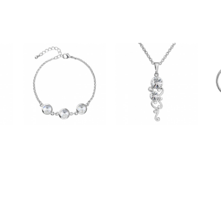
vás.Děkuji.