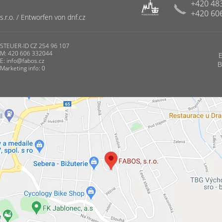
+420 48
+420 60
R
r.o. / Entworfen von dnf.cz
PUNCOVNÍ ÚŘAD
STEUER-ID CZ 254 96 107
M: 420 606 332044
E:
info@fabos.cz
B
Marketing info: 0