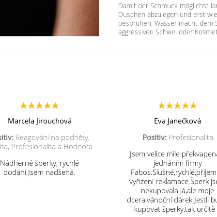
Damit der Schmuck möglichst lan
Duschen abzulegen und erst wie
besprühen. Wasser macht dem S
aggressiven Schwei oder Kosmet
Marcela Jirouchová
Eva Janečková
itiv:
Reagování na podněty,
Positiv:
Profesionalita
ita, Profesionalita a Hodnota
Jsem velice mile překvapen
Nádherné šperky, rychlé
jednáním firmy
dodání.Jsem nadšená.
Fabos.Slušné,rychlé,přije
vyřízení reklamace.Šperk j
nekupovala já,ale moje
dcera,vánoční dárek.Jestli 
kupovat šperky,tak určitě