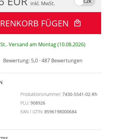
.6 EUR
CZK
inkl. MwSt.
ARENKORB FÜGEN
 St.. Versand am Montag (10.08.2026)
Bewertung: 5,0 · 487 Bewertungen
N
Produktionsnummer:
7430-5541-02-Rh
PLU:
908926
EAN / GTIN:
8596198000684
TES