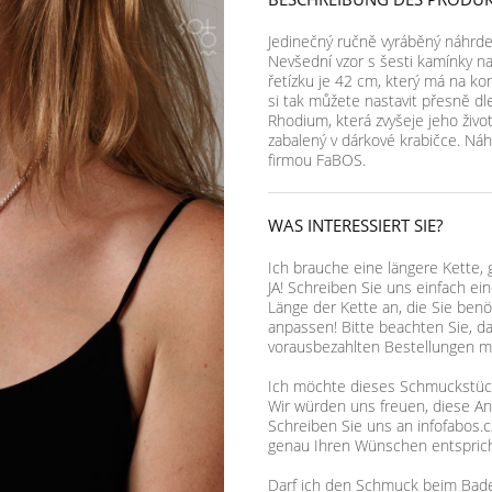
Jedinečný ručně vyráběný náhrdeln
Nevšední vzor s šesti kamínky na
řetízku je 42 cm, který má na ko
si tak můžete nastavit přesně dl
Rhodium, která zvyšeje jeho živo
zabalený v dárkové krabičce. Náh
firmou FaBOS.
WAS INTERESSIERT SIE?
Ich brauche eine längere Kette, 
JA! Schreiben Sie uns einfach ei
Länge der Kette an, die Sie benö
anpassen! Bitte beachten Sie, d
vorausbezahlten Bestellungen mö
Ich möchte dieses Schmuckstück,
Wir würden uns freuen, diese A
Schreiben Sie uns an infofabos.c
genau Ihren Wünschen entsprich
Darf ich den Schmuck beim Bad