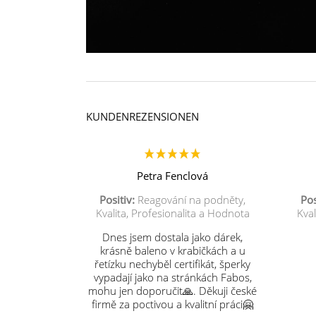
KUNDENREZENSIONEN
Petra Fenclová
Positiv:
Reagování na podněty,
Pos
Kvalita, Profesionalita a Hodnota
Kval
Dnes jsem dostala jako dárek,
krásně baleno v krabičkách a u
řetízku nechyběl certifikát, šperky
vypadají jako na stránkách Fabos,
mohu jen doporučit🙏. Děkuji české
firmě za poctivou a kvalitní práci🤗