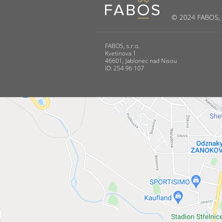
© 2024 FABOS, s.
FABOS, s.r.o.
Kvetinova 1
46601, Jablonec nad Nisou
ID: 254 96 107