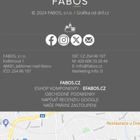
© 2024 FABOS, s.r.o. / Grafika od dnf.cz
R
PUNCOVNÍ ÚŘAD
FABOS, s.r.o.
DIČ: CZ 254 96 107
Květinová 1
M: 420 606 33 20 44
46601, Jablonec nad Nisou
E:
info@fabos.cz
IČO: 254 96 107
Marketing info: 0
FABOS.CZ
ESHOP KOMPONENTY -
EFABOS.CZ
OBCHODNÉ PODMIENKY
NAPÍSAŤ RECENZIU GOOGLE
NAŠE PRÁVNÍ ZASTOUPENÍ