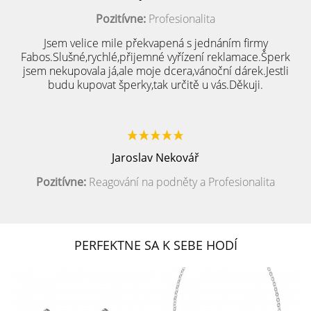
Pozitívne:
Profesionalita
Jsem velice mile překvapená s jednáním firmy
Fabos.Slušné,rychlé,přijemné vyřízení reklamace.Šperk
jsem nekupovala já,ale moje dcera,vánoční dárek.Jestli
budu kupovat šperky,tak určitě u vás.Děkuji.
Jaroslav Nekovář
Pozitívne:
Reagování na podněty a Profesionalita
PERFEKTNE SA K SEBE HODÍ