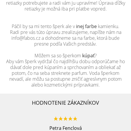
retiazky potrebujete a radi vám ju upravíme! Úprava dĺžky
retiazky je možná iba pri platbe vopred.
Páčil by sa mi tento šperk ale v
inej farbe
kamienku.
Radi pre vás túto úpravu zrealizujeme, napíšte nám na
info@fabos.cz a dohodneme sa na farbe, ktorá bude
presne podľa Vašich predstáv.
Môžem sa so šperkom
kúpať
?
Aby vám šperk vydržal čo najdlhšiu dobu odporúčame ho
dávať dole pred kúpaním a sprchovaním a obliekať až
potom, čo na seba streknete parfum. Voda šperkom
nevadí, ale môžu sa postupne zničiť agresívnym potom
alebo kozmetickými prípravkami.
HODNOTENIE ZÁKAZNÍKOV
Petra Fenclová