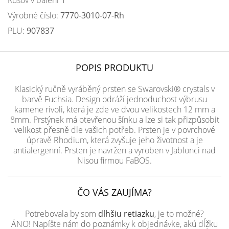
Kusov v balení
1
Výrobné číslo:
7770-3010-07-Rh
PLU:
907837
POPIS PRODUKTU
Klasický ručně vyráběný prsten se Swarovski® crystals v
barvě Fuchsia. Design odráží jednoduchost výbrusu
kamene rivoli, která je zde ve dvou velikostech 12 mm a
8mm. Prstýnek má otevřenou šínku a lze si tak přizpůsobit
velikost přesně dle vašich potřeb. Prsten je v povrchové
úpravě Rhodium, která zvyšuje jeho životnost a je
antialergenní. Prsten je navržen a vyroben v Jablonci nad
Nisou firmou FaBOS.
ČO VÁS ZAUJÍMA?
Potrebovala by som
dlhšiu retiazku
, je to možné?
ÁNO! Napíšte nám do poznámky k objednávke, akú dĺžku