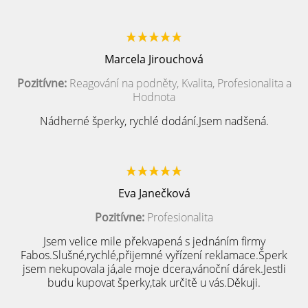
Marcela Jirouchová
Pozitívne:
Reagování na podněty, Kvalita, Profesionalita a
Hodnota
Nádherné šperky, rychlé dodání.Jsem nadšená.
Eva Janečková
Pozitívne:
Profesionalita
Jsem velice mile překvapená s jednáním firmy
Fabos.Slušné,rychlé,přijemné vyřízení reklamace.Šperk
jsem nekupovala já,ale moje dcera,vánoční dárek.Jestli
budu kupovat šperky,tak určitě u vás.Děkuji.