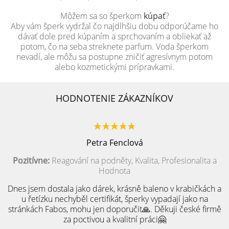
Môžem sa so šperkom
kúpať
?
Aby vám šperk vydržal čo najdlhšiu dobu odporúčame ho
dávať dole pred kúpaním a sprchovaním a obliekať až
potom, čo na seba streknete parfum. Voda šperkom
nevadí, ale môžu sa postupne zničiť agresívnym potom
alebo kozmetickými prípravkami.
HODNOTENIE ZÁKAZNÍKOV
Petra Fenclová
Pozitívne:
Reagování na podněty, Kvalita, Profesionalita a
Hodnota
Dnes jsem dostala jako dárek, krásně baleno v krabičkách a
u řetízku nechyběl certifikát, šperky vypadají jako na
stránkách Fabos, mohu jen doporučit🙏. Děkuji české firmě
za poctivou a kvalitní práci🤗