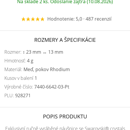
Na sklade 2 ks. Odoslanie zajtra (10.08.2026)
Hodnotenie: 5,0 · 487 recenzií
ROZMERY A ŠPECIFIKÁCIE
Rozmer:
↕ 23 mm ↔ 13 mm
Hmotnosť:
4 g
Materiál:
Meď, pokov Rhodium
Kusov v balení
1
Výrobné číslo:
7440-6642-03-Pt
PLU:
928271
POPIS PRODUKTU
Exklusivní ručně vyráběné náušnice se Swarovski® crystals