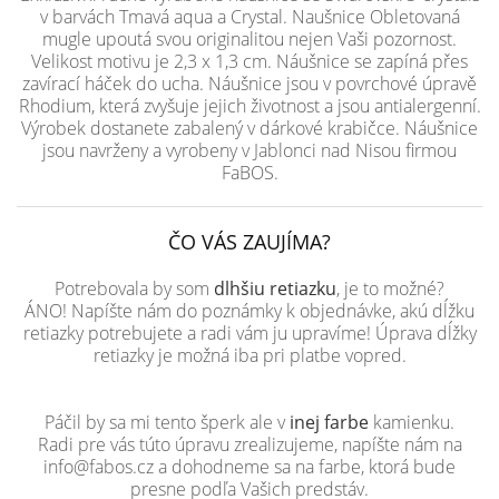
v barvách Tmavá aqua a Crystal. Naušnice Obletovaná
mugle upoutá svou originalitou nejen Vaši pozornost.
Velikost motivu je 2,3 x 1,3 cm. Náušnice se zapíná přes
zavírací háček do ucha. Náušnice jsou v povrchové úpravě
Rhodium, která zvyšuje jejich životnost a jsou antialergenní.
Výrobek dostanete zabalený v dárkové krabičce. Náušnice
jsou navrženy a vyrobeny v Jablonci nad Nisou firmou
FaBOS.
ČO VÁS ZAUJÍMA?
Potrebovala by som
dlhšiu retiazku
, je to možné?
ÁNO! Napíšte nám do poznámky k objednávke, akú dĺžku
retiazky potrebujete a radi vám ju upravíme! Úprava dĺžky
retiazky je možná iba pri platbe vopred.
Páčil by sa mi tento šperk ale v
inej farbe
kamienku.
Radi pre vás túto úpravu zrealizujeme, napíšte nám na
info@fabos.cz a dohodneme sa na farbe, ktorá bude
presne podľa Vašich predstáv.