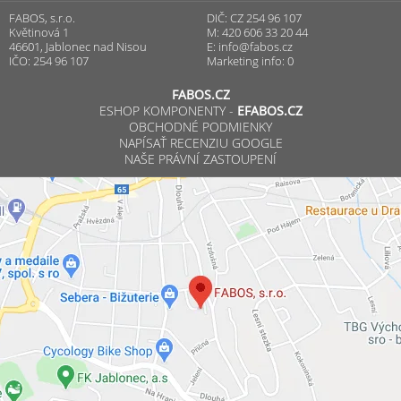
FABOS, s.r.o.
DIČ: CZ 254 96 107
Květinová 1
M: 420 606 33 20 44
46601, Jablonec nad Nisou
E:
info@fabos.cz
IČO: 254 96 107
Marketing info: 0
FABOS.CZ
ESHOP KOMPONENTY -
EFABOS.CZ
OBCHODNÉ PODMIENKY
NAPÍSAŤ RECENZIU GOOGLE
NAŠE PRÁVNÍ ZASTOUPENÍ