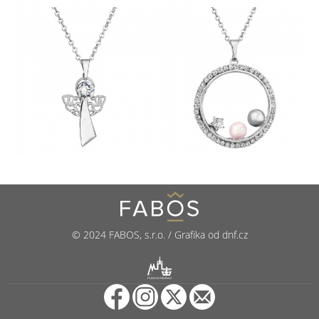
© 2024 FABOS, s.r.o. / Grafika od dnf.cz
R
PUNCOVNÍ ÚŘAD