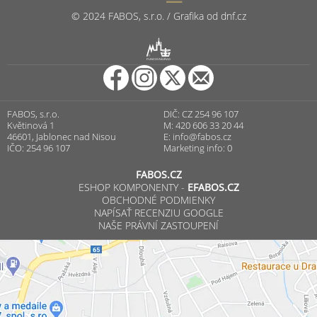
© 2024 FABOS, s.r.o. / Grafika od dnf.cz
R
PUNCOVNÍ ÚŘAD
FABOS, s.r.o.
DIČ: CZ 254 96 107
Květinová 1
M: 420 606 33 20 44
46601, Jablonec nad Nisou
E:
info@fabos.cz
IČO: 254 96 107
Marketing info: 0
FABOS.CZ
ESHOP KOMPONENTY -
EFABOS.CZ
OBCHODNÉ PODMIENKY
NAPÍSAŤ RECENZIU GOOGLE
NAŠE PRÁVNÍ ZASTOUPENÍ