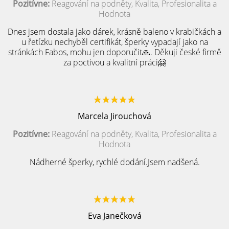
Pozitívne:
Reagování na podněty, Kvalita, Profesionalita a
Hodnota
Dnes jsem dostala jako dárek, krásně baleno v krabičkách a
u řetízku nechyběl certifikát, šperky vypadají jako na
stránkách Fabos, mohu jen doporučit🙏. Děkuji české firmě
za poctivou a kvalitní práci🤗
Marcela Jirouchová
Pozitívne:
Reagování na podněty, Kvalita, Profesionalita a
Hodnota
Nádherné šperky, rychlé dodání.Jsem nadšená.
Eva Janečková