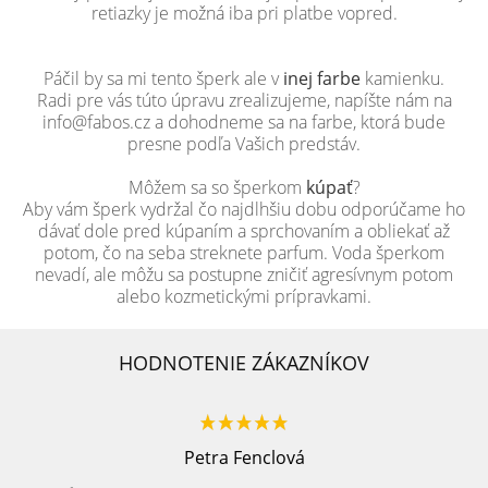
retiazky je možná iba pri platbe vopred.
Páčil by sa mi tento šperk ale v
inej farbe
kamienku.
Radi pre vás túto úpravu zrealizujeme, napíšte nám na
info@fabos.cz a dohodneme sa na farbe, ktorá bude
presne podľa Vašich predstáv.
Môžem sa so šperkom
kúpať
?
Aby vám šperk vydržal čo najdlhšiu dobu odporúčame ho
dávať dole pred kúpaním a sprchovaním a obliekať až
potom, čo na seba streknete parfum. Voda šperkom
nevadí, ale môžu sa postupne zničiť agresívnym potom
alebo kozmetickými prípravkami.
HODNOTENIE ZÁKAZNÍKOV
Petra Fenclová