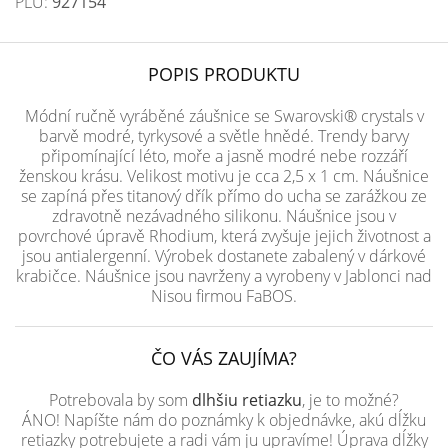
PLU:
927154
POPIS PRODUKTU
Módní ručně vyráběné záušnice se Swarovski® crystals v
barvě modré, tyrkysové a světle hnědé. Trendy barvy
připomínající léto, moře a jasně modré nebe rozzáří
ženskou krásu. Velikost motivu je cca 2,5 x 1 cm. Náušnice
se zapíná přes titanový dřík přímo do ucha se zarážkou ze
zdravotně nezávadného silikonu. Náušnice jsou v
povrchové úpravě Rhodium, která zvyšuje jejich životnost a
jsou antialergenní. Výrobek dostanete zabalený v dárkové
krabičce. Náušnice jsou navrženy a vyrobeny v Jablonci nad
Nisou firmou FaBOS.
ČO VÁS ZAUJÍMA?
Potrebovala by som
dlhšiu retiazku
, je to možné?
ÁNO! Napíšte nám do poznámky k objednávke, akú dĺžku
retiazky potrebujete a radi vám ju upravíme! Úprava dĺžky