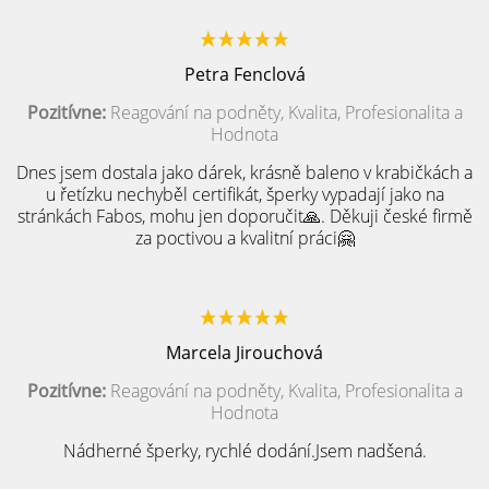
Petra Fenclová
Pozitívne:
Reagování na podněty, Kvalita, Profesionalita a
Hodnota
Dnes jsem dostala jako dárek, krásně baleno v krabičkách a
u řetízku nechyběl certifikát, šperky vypadají jako na
stránkách Fabos, mohu jen doporučit🙏. Děkuji české firmě
za poctivou a kvalitní práci🤗
Marcela Jirouchová
Pozitívne:
Reagování na podněty, Kvalita, Profesionalita a
Hodnota
Nádherné šperky, rychlé dodání.Jsem nadšená.