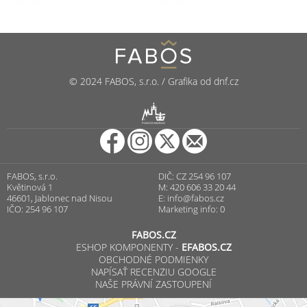
© 2024 FABOS, s.r.o. / Grafika od dnf.cz
R
PUNCOVNÍ ÚŘAD
FABOS, s.r.o.
DIČ: CZ 254 96 107
Květinová 1
M: 420 606 33 20 44
46601, Jablonec nad Nisou
E:
info@fabos.cz
IČO: 254 96 107
Marketing info: 0
FABOS.CZ
ESHOP KOMPONENTY -
EFABOS.CZ
OBCHODNÉ PODMIENKY
NAPÍSAŤ RECENZIU GOOGLE
NAŠE PRÁVNÍ ZASTOUPENÍ