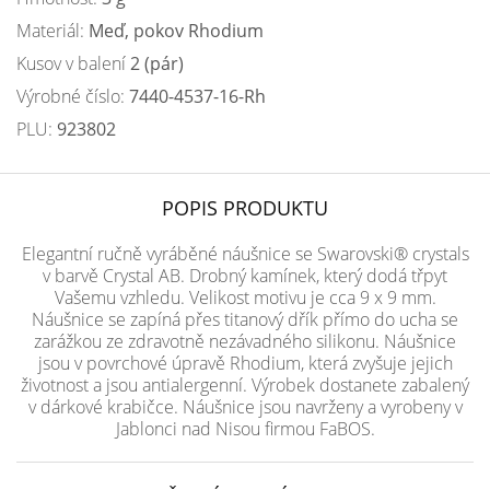
Materiál:
Meď, pokov Rhodium
Kusov v balení
2 (pár)
Výrobné číslo:
7440-4537-16-Rh
PLU:
923802
POPIS PRODUKTU
Elegantní ručně vyráběné náušnice se Swarovski® crystals
v barvě Crystal AB. Drobný kamínek, který dodá třpyt
Vašemu vzhledu. Velikost motivu je cca 9 x 9 mm.
Náušnice se zapíná přes titanový dřík přímo do ucha se
zarážkou ze zdravotně nezávadného silikonu. Náušnice
jsou v povrchové úpravě Rhodium, která zvyšuje jejich
životnost a jsou antialergenní. Výrobek dostanete zabalený
v dárkové krabičce. Náušnice jsou navrženy a vyrobeny v
Jablonci nad Nisou firmou FaBOS.