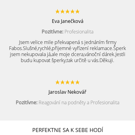
Eva Janečková
Pozitívne:
Profesionalita
Jsem velice mile překvapená s jednáním firmy
Fabos.Slušné,rychlé,přijemné vyřízení reklamace.Šperk
jsem nekupovala já,ale moje dcera,vánoční dárek.Jestli
budu kupovat šperky,tak určitě u vás.Děkuji.
Jaroslav Nekovář
Pozitívne:
Reagování na podněty a Profesionalita
PERFEKTNE SA K SEBE HODÍ