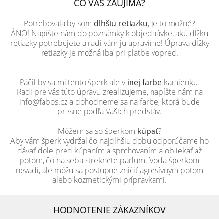
ČO VÁS ZAUJÍMA?
Potrebovala by som
dlhšiu retiazku
, je to možné?
ÁNO! Napíšte nám do poznámky k objednávke, akú dĺžku
retiazky potrebujete a radi vám ju upravíme! Úprava dĺžky
retiazky je možná iba pri platbe vopred.
Páčil by sa mi tento šperk ale v
inej farbe
kamienku.
Radi pre vás túto úpravu zrealizujeme, napíšte nám na
info@fabos.cz a dohodneme sa na farbe, ktorá bude
presne podľa Vašich predstáv.
Môžem sa so šperkom
kúpať
?
Aby vám šperk vydržal čo najdlhšiu dobu odporúčame ho
dávať dole pred kúpaním a sprchovaním a obliekať až
potom, čo na seba streknete parfum. Voda šperkom
nevadí, ale môžu sa postupne zničiť agresívnym potom
alebo kozmetickými prípravkami.
HODNOTENIE ZÁKAZNÍKOV