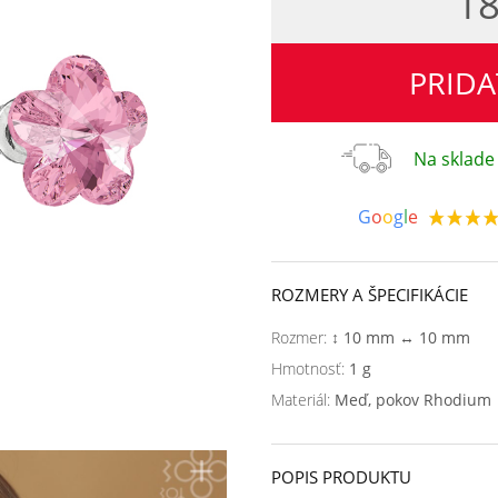
18
PRIDA
Na sklade 
G
o
o
g
l
e
ROZMERY A ŠPECIFIKÁCIE
Rozmer:
↕ 10 mm ↔ 10 mm
Hmotnosť:
1 g
Materiál:
Meď, pokov Rhodium
POPIS PRODUKTU