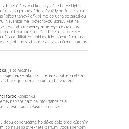
 zdobené českými krystaly v čiré barvě Light
tička svou jemností doplní každý outfit. Velikost
nají přes titanový dřík přímo do ucha se zarážkou
nu. Náušnice mají povrchovou úpravu Platina,
 vzhled. Tato úprava výrazně zvyšuje životnost
alergenní. Výrobek od nás obdržíte zabalený v
čně s certifikátem dokládajícím původ šperku a
vat. Vyrobeno v Jablonci nad Nisou firmou FABOS.
azku
, je to možné?
objednávke, akú dĺžku retiazky potrebujete a
y retiazky je možná iba pri platbe vopred.
nej farbe
kamienku.
ujeme, napíšte nám na info@fabos.cz a
ude presne podľa Vašich predstáv.
hšiu dobu odporúčame ho dávať dole pred kúpaním
tom, čo na seba streknete parfum. Voda šperkom