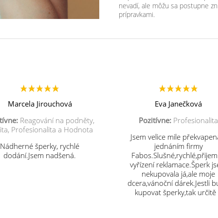
nevadí, ale môžu sa postupne zn
prípravkami.
Marcela Jirouchová
Eva Janečková
tívne:
Reagování na podněty,
Pozitívne:
Profesionalita
ita, Profesionalita a Hodnota
Jsem velice mile překvapen
Nádherné šperky, rychlé
jednáním firmy
dodání.Jsem nadšená.
Fabos.Slušné,rychlé,přije
vyřízení reklamace.Šperk j
nekupovala já,ale moje
dcera,vánoční dárek.Jestli 
kupovat šperky,tak určitě
vás.Děkuji.