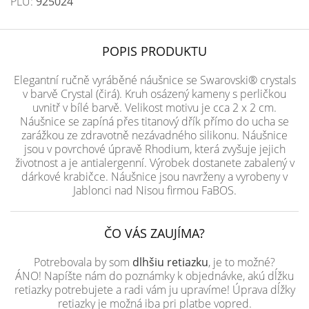
PLU:
925024
POPIS PRODUKTU
Elegantní ručně vyráběné náušnice se Swarovski® crystals
v barvě Crystal (čirá). Kruh osázený kameny s perličkou
uvnitř v bílé barvě. Velikost motivu je cca 2 x 2 cm.
Náušnice se zapíná přes titanový dřík přímo do ucha se
zarážkou ze zdravotně nezávadného silikonu. Náušnice
jsou v povrchové úpravě Rhodium, která zvyšuje jejich
životnost a je antialergenní. Výrobek dostanete zabalený v
dárkové krabičce. Náušnice jsou navrženy a vyrobeny v
Jablonci nad Nisou firmou FaBOS.
ČO VÁS ZAUJÍMA?
Potrebovala by som
dlhšiu retiazku
, je to možné?
ÁNO! Napíšte nám do poznámky k objednávke, akú dĺžku
retiazky potrebujete a radi vám ju upravíme! Úprava dĺžky
retiazky je možná iba pri platbe vopred.