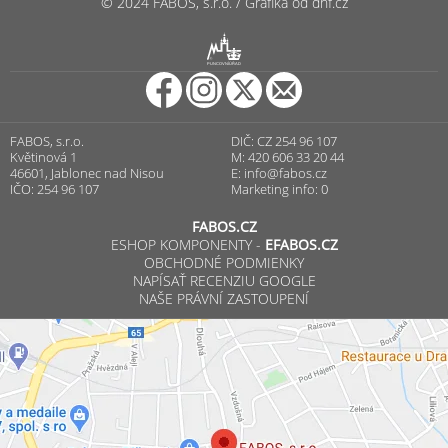
© 2024 FABOS, s.r.o. / Grafika od dnf.cz
R
PUNCOVNÍ ÚŘAD
FABOS, s.r.o.
DIČ: CZ 254 96 107
Květinová 1
M: 420 606 33 20 44
46601, Jablonec nad Nisou
E:
info@fabos.cz
IČO: 254 96 107
Marketing info: 0
FABOS.CZ
ESHOP KOMPONENTY -
EFABOS.CZ
OBCHODNÉ PODMIENKY
NAPÍSAŤ RECENZIU GOOGLE
NAŠE PRÁVNÍ ZASTOUPENÍ