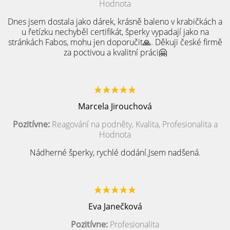
Hodnota
Dnes jsem dostala jako dárek, krásně baleno v krabičkách a
u řetízku nechyběl certifikát, šperky vypadají jako na
stránkách Fabos, mohu jen doporučit🙏. Děkuji české firmě
za poctivou a kvalitní práci🤗
Marcela Jirouchová
Pozitívne:
Reagování na podněty, Kvalita, Profesionalita a
Hodnota
Nádherné šperky, rychlé dodání.Jsem nadšená.
Eva Janečková
Pozitívne:
Profesionalita