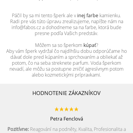
Páčil by sa mi tento šperk ale v
inej farbe
kamienku.
Radi pre vás túto úpravu zrealizujeme, napíšte nám na
info@fabos.cz a dohodneme sa na farbe, ktorá bude
presne podľa Vašich predstáv.
Môžem sa so šperkom
kúpať
?
Aby vám šperk vydržal čo najdlhšiu dobu odporúčame ho
dávať dole pred kúpaním a sprchovaním a obliekať až
potom, čo na seba streknete parfum. Voda šperkom
nevadí, ale môžu sa postupne zničiť agresívnym potom
alebo kozmetickými prípravkami.
HODNOTENIE ZÁKAZNÍKOV
Petra Fenclová
Pozitívne:
Reagování na podněty, Kvalita, Profesionalita a