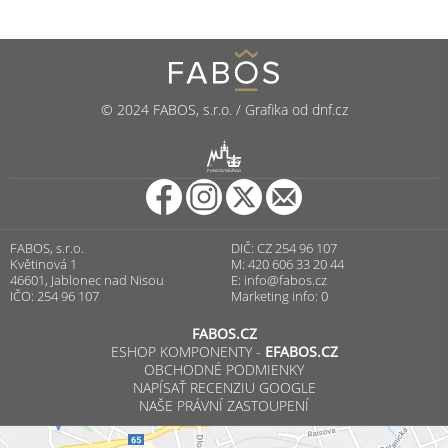
© 2024 FABOS, s.r.o. / Grafika od dnf.cz
R
PUNCOVNÍ ÚŘAD
FABOS, s.r.o.
DIČ: CZ 254 96 107
Květinová 1
M: 420 606 33 20 44
46601, Jablonec nad Nisou
E:
info@fabos.cz
IČO: 254 96 107
Marketing info: 0
FABOS.CZ
ESHOP KOMPONENTY -
EFABOS.CZ
OBCHODNÉ PODMIENKY
NAPÍSAŤ RECENZIU GOOGLE
NAŠE PRÁVNÍ ZASTOUPENÍ