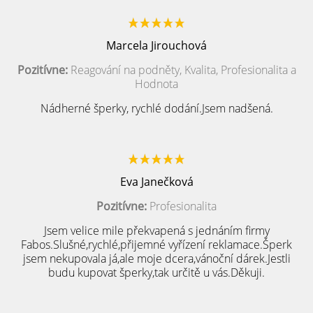
Marcela Jirouchová
Pozitívne:
Reagování na podněty, Kvalita, Profesionalita a
Hodnota
Nádherné šperky, rychlé dodání.Jsem nadšená.
Eva Janečková
Pozitívne:
Profesionalita
Jsem velice mile překvapená s jednáním firmy
Fabos.Slušné,rychlé,přijemné vyřízení reklamace.Šperk
jsem nekupovala já,ale moje dcera,vánoční dárek.Jestli
budu kupovat šperky,tak určitě u vás.Děkuji.