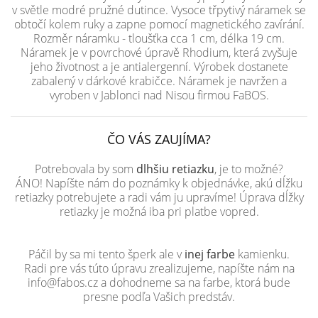
v světle modré pružné dutince. Vysoce třpytivý náramek se
obtočí kolem ruky a zapne pomocí magnetického zavírání.
Rozměr náramku - tloušťka cca 1 cm, délka 19 cm.
Náramek je v povrchové úpravě Rhodium, která zvyšuje
jeho životnost a je antialergenní. Výrobek dostanete
zabalený v dárkové krabičce. Náramek je navržen a
vyroben v Jablonci nad Nisou firmou FaBOS.
ČO VÁS ZAUJÍMA?
Potrebovala by som
dlhšiu retiazku
, je to možné?
ÁNO! Napíšte nám do poznámky k objednávke, akú dĺžku
retiazky potrebujete a radi vám ju upravíme! Úprava dĺžky
retiazky je možná iba pri platbe vopred.
Páčil by sa mi tento šperk ale v
inej farbe
kamienku.
Radi pre vás túto úpravu zrealizujeme, napíšte nám na
info@fabos.cz a dohodneme sa na farbe, ktorá bude
presne podľa Vašich predstáv.