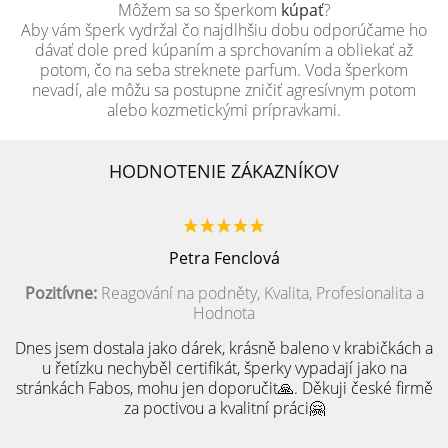
Môžem sa so šperkom
kúpať
?
Aby vám šperk vydržal čo najdlhšiu dobu odporúčame ho
dávať dole pred kúpaním a sprchovaním a obliekať až
potom, čo na seba streknete parfum. Voda šperkom
nevadí, ale môžu sa postupne zničiť agresívnym potom
alebo kozmetickými prípravkami.
HODNOTENIE ZÁKAZNÍKOV
Petra Fenclová
Pozitívne:
Reagování na podněty, Kvalita, Profesionalita a
Hodnota
Dnes jsem dostala jako dárek, krásně baleno v krabičkách a
u řetízku nechyběl certifikát, šperky vypadají jako na
stránkách Fabos, mohu jen doporučit🙏. Děkuji české firmě
za poctivou a kvalitní práci🤗