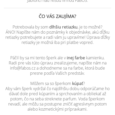
Jablonci nad Nisou firmou FaBOS.
ČO VÁS ZAUJÍMA?
Potrebovala by som
dlhšiu retiazku
, je to možné?
ÁNO! Napíšte nám do poznámky k objednávke, akú dĺžku
retiazky potrebujete a radi vám ju upravíme! Úprava dĺžky
retiazky je možná iba pri platbe vopred.
Páčil by sa mi tento šperk ale v
inej farbe
kamienku.
Radi pre vás túto úpravu zrealizujeme, napíšte nám na
info@fabos.cz a dohodneme sa na farbe, ktorá bude
presne podľa Vašich predstáv.
Môžem sa so šperkom
kúpať
?
Aby vám šperk vydržal čo najdlhšiu dobu odporúčame ho
dávať dole pred kúpaním a sprchovaním a obliekať až
potom, čo na seba streknete parfum. Voda šperkom
nevadí, ale môžu sa postupne zničiť agresívnym potom
alebo kozmetickými prípravkami.