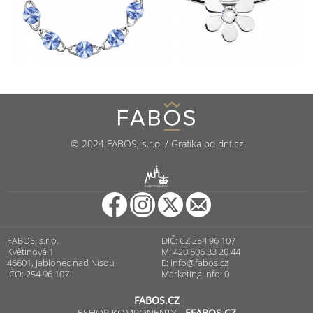
© 2024 FABOS, s.r.o. / Grafika od dnf.cz
R
PUNCOVNÍ ÚŘAD
FABOS, s.r.o.
DIČ: CZ 254 96 107
Květinová 1
M: 420 606 33 20 44
46601, Jablonec nad Nisou
E:
info@fabos.cz
IČO: 254 96 107
Marketing info: 0
FABOS.CZ
ESHOP KOMPONENTY -
EFABOS.CZ