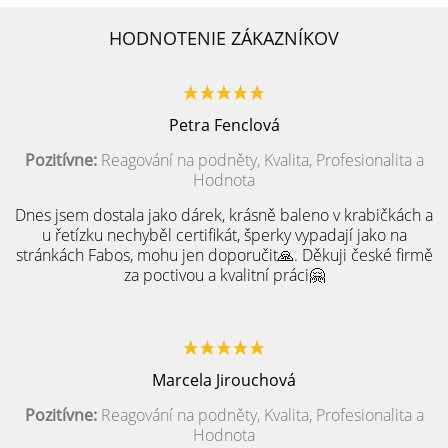
HODNOTENIE ZÁKAZNÍKOV
Petra Fenclová
Pozitívne:
Reagování na podněty, Kvalita, Profesionalita a
Hodnota
Dnes jsem dostala jako dárek, krásně baleno v krabičkách a
u řetízku nechyběl certifikát, šperky vypadají jako na
stránkách Fabos, mohu jen doporučit🙏. Děkuji české firmě
za poctivou a kvalitní práci🤗
Marcela Jirouchová
Pozitívne:
Reagování na podněty, Kvalita, Profesionalita a
Hodnota