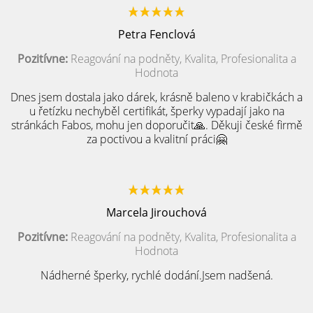
Petra Fenclová
Pozitívne:
Reagování na podněty, Kvalita, Profesionalita a
Hodnota
Dnes jsem dostala jako dárek, krásně baleno v krabičkách a
u řetízku nechyběl certifikát, šperky vypadají jako na
stránkách Fabos, mohu jen doporučit🙏. Děkuji české firmě
za poctivou a kvalitní práci🤗
Marcela Jirouchová
Pozitívne:
Reagování na podněty, Kvalita, Profesionalita a
Hodnota
Nádherné šperky, rychlé dodání.Jsem nadšená.