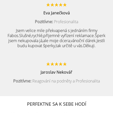
Eva Janečková
Pozitívne:
Profesionalita
Jsem velice mile překvapená s jednáním firmy
Fabos.Slušné,rychlé,přijemné vyřízení reklamace.Šperk
jsem nekupovala já,ale moje dcera,vánoční dárek.Jestli
budu kupovat šperky,tak určitě u vás.Děkuji.
Jaroslav Nekovář
Pozitívne:
Reagování na podněty a Profesionalita
PERFEKTNE SA K SEBE HODÍ