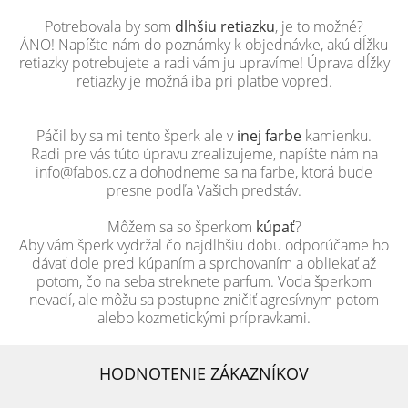
Potrebovala by som
dlhšiu retiazku
, je to možné?
ÁNO! Napíšte nám do poznámky k objednávke, akú dĺžku
retiazky potrebujete a radi vám ju upravíme! Úprava dĺžky
retiazky je možná iba pri platbe vopred.
Páčil by sa mi tento šperk ale v
inej farbe
kamienku.
Radi pre vás túto úpravu zrealizujeme, napíšte nám na
info@fabos.cz a dohodneme sa na farbe, ktorá bude
presne podľa Vašich predstáv.
Môžem sa so šperkom
kúpať
?
Aby vám šperk vydržal čo najdlhšiu dobu odporúčame ho
dávať dole pred kúpaním a sprchovaním a obliekať až
potom, čo na seba streknete parfum. Voda šperkom
nevadí, ale môžu sa postupne zničiť agresívnym potom
alebo kozmetickými prípravkami.
HODNOTENIE ZÁKAZNÍKOV