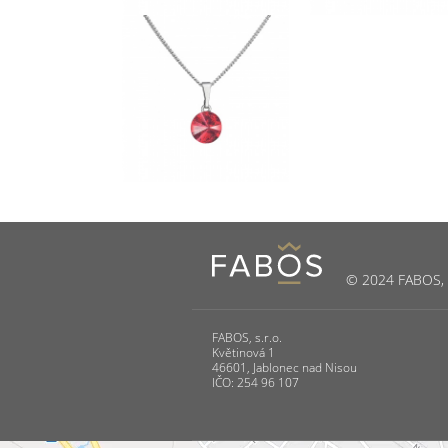
© 2024 FABOS, s.
FABOS, s.r.o.
Květinová 1
46601, Jablonec nad Nisou
IČO: 254 96 107