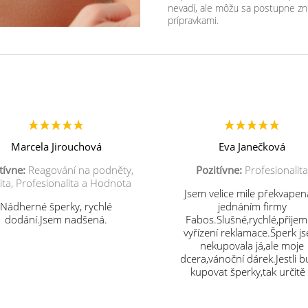
nevadí, ale môžu sa postupne zn
prípravkami.
Marcela Jirouchová
Eva Janečková
tívne:
Reagování na podněty,
Pozitívne:
Profesionalita
ita, Profesionalita a Hodnota
Jsem velice mile překvapen
Nádherné šperky, rychlé
jednáním firmy
dodání.Jsem nadšená.
Fabos.Slušné,rychlé,přije
vyřízení reklamace.Šperk j
nekupovala já,ale moje
dcera,vánoční dárek.Jestli 
kupovat šperky,tak určitě
vás.Děkuji.