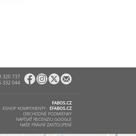
3 320 737
6 332 044
FABOS.CZ
ESHOP KOMPONENTY -
EFABOS.CZ
OBCHODNÉ PODMIENKY
NAPÍSAŤ RECENZIU GOOGLE
NAŠE PRÁVNÍ ZASTOUPENÍ