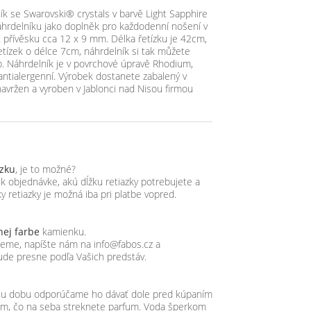
ík se Swarovski® crystals v barvě Light Sapphire
áhrdelníku jako doplněk pro každodenní nošení v
 přívěsku cca 12 x 9 mm. Délka řetízku je 42cm,
etízek o délce 7cm, náhrdelník si tak můžete
b. Náhrdelník je v povrchové úpravě Rhodium,
 antialergenní. Výrobek dostanete zabalený v
navržen a vyroben v Jablonci nad Nisou firmou
azku
, je to možné?
objednávke, akú dĺžku retiazky potrebujete a
y retiazky je možná iba pri platbe vopred.
nej farbe
kamienku.
ujeme, napíšte nám na info@fabos.cz a
ude presne podľa Vašich predstáv.
hšiu dobu odporúčame ho dávať dole pred kúpaním
tom, čo na seba streknete parfum. Voda šperkom