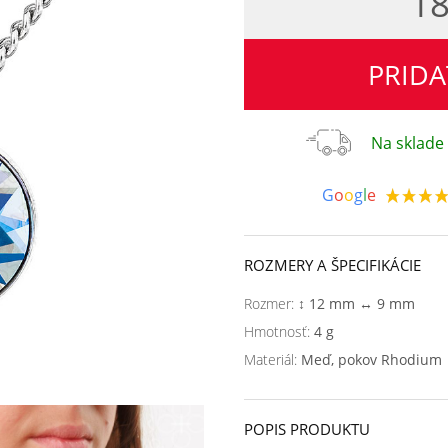
18
PRIDA
Na sklade 
G
o
o
g
l
e
ROZMERY A ŠPECIFIKÁCIE
Rozmer:
↕ 12 mm ↔ 9 mm
Hmotnosť:
4 g
Materiál:
Meď, pokov Rhodium
POPIS PRODUKTU