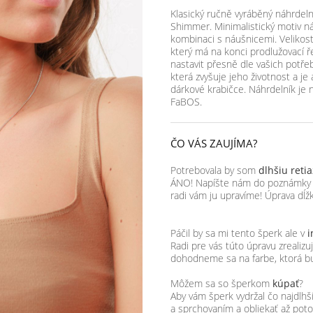
Klasický ručně vyráběný náhrdeln
Shimmer. Minimalistický motiv n
kombinaci s náušnicemi. Velikost
který má na konci prodlužovací ř
nastavit přesně dle vašich potře
která zvyšuje jeho životnost a je
dárkové krabičce. Náhrdelník je 
FaBOS.
ČO VÁS ZAUJÍMA?
Potrebovala by som
dlhšiu reti
ÁNO! Napíšte nám do poznámky k 
radi vám ju upravíme! Úprava dĺžk
Páčil by sa mi tento šperk ale v
i
Radi pre vás túto úpravu zrealiz
dohodneme sa na farbe, ktorá b
Môžem sa so šperkom
kúpať
?
Aby vám šperk vydržal čo najdl
a sprchovaním a obliekať až po