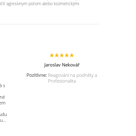
ičiť agresívnym potom alebo kozmetickými
Jaroslav Nekovář
Pozitívne:
Reagování na podněty a
Profesionalita
á s
mné
sem
budu
 u