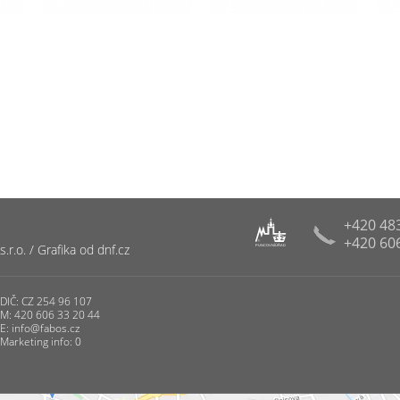
+420 48
+420 60
R
r.o. / Grafika od dnf.cz
PUNCOVNÍ ÚŘAD
DIČ: CZ 254 96 107
M: 420 606 33 20 44
E:
info@fabos.cz
Marketing info: 0