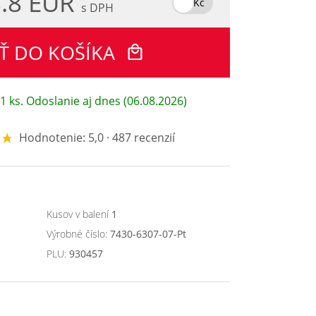
.8 EUR
Kč
s DPH
Ť DO KOŠÍKA
1 ks. Odoslanie aj dnes (06.08.2026)
Hodnotenie: 5,0 · 487 recenzií
Kusov v balení
1
Výrobné číslo:
7430-6307-07-Pt
PLU:
930457