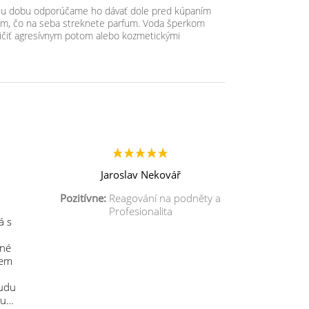
hšiu dobu odporúčame ho dávať dole pred kúpaním
tom, čo na seba streknete parfum. Voda šperkom
ičiť agresívnym potom alebo kozmetickými
Jaroslav Nekovář
Pozitívne:
Reagování na podněty a
Profesionalita
á s
mné
sem
budu
 u