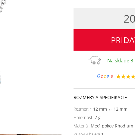
20
PRIDA
Na sklade 3 
G
o
o
g
l
e
ROZMERY A ŠPECIFIKÁCIE
Rozmer:
↕ 12 mm ↔ 12 mm
Hmotnosť:
7 g
Materiál:
Meď, pokov Rhodium
Kusov v balení
1