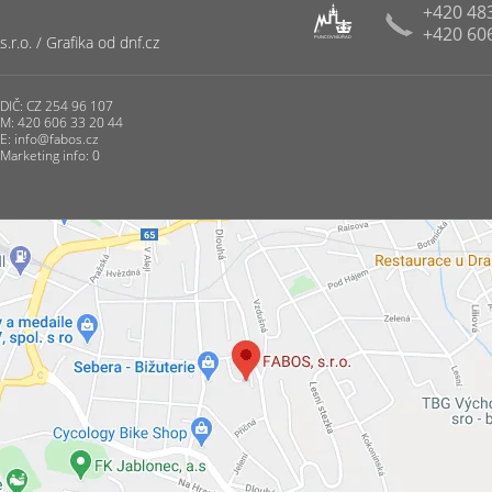
+420 48
+420 60
R
r.o. / Grafika od dnf.cz
PUNCOVNÍ ÚŘAD
DIČ: CZ 254 96 107
M: 420 606 33 20 44
E:
info@fabos.cz
Marketing info: 0