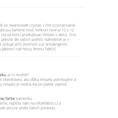
k se Swarovski® crystals v čiré (crystal) barvě.
brusu kamene rivoli. Velikost rivoli je 12 x 12
 má na konci prodlužovací řetízek o délce 7cm,
t přesně dle Vašich potřeb. Náhrdelník je v
zvyšuje jeho životnost a je antialergenní.
v Jablonci nad Nisou firmou FaBOS.
azku
, je to možné?
objednávke, akú dĺžku retiazky potrebujete a
y retiazky je možná iba pri platbe vopred.
nej farbe
kamienku.
ujeme, napíšte nám na info@fabos.cz a
ude presne podľa Vašich predstáv.