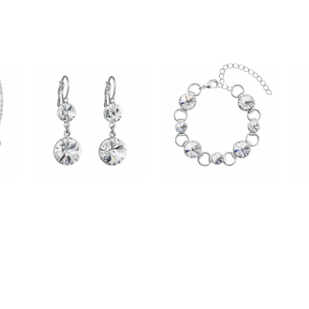
vás.Děkuji.