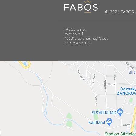
© 2024 FABOS, s.
FABOS, s.r.o.
Květinová 1
46601, Jablonec nad Nisou
IČO: 254 96 107