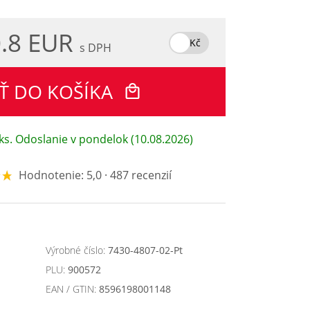
.8 EUR
Kč
s DPH
Ť DO KOŠÍKA
ks. Odoslanie v pondelok (10.08.2026)
Hodnotenie: 5,0 · 487 recenzií
Výrobné číslo:
7430-4807-02-Pt
PLU:
900572
EAN / GTIN:
8596198001148