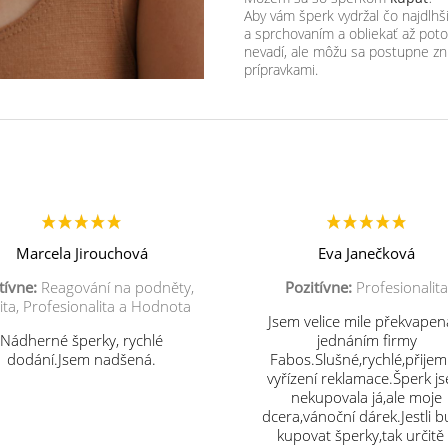
Aby vám šperk vydržal čo najdl
a sprchovaním a obliekať až po
nevadí, ale môžu sa postupne zn
prípravkami.
Marcela Jirouchová
Eva Janečková
tívne:
Reagování na podněty,
Pozitívne:
Profesionalita
ita, Profesionalita a Hodnota
Jsem velice mile překvapen
Nádherné šperky, rychlé
jednáním firmy
dodání.Jsem nadšená.
Fabos.Slušné,rychlé,přije
vyřízení reklamace.Šperk j
nekupovala já,ale moje
dcera,vánoční dárek.Jestli 
kupovat šperky,tak určitě