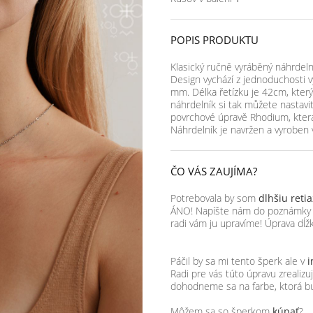
POPIS PRODUKTU
Klasický ručně vyráběný náhrdelní
Design vychází z jednoduchosti vý
mm. Délka řetízku je 42cm, který
náhrdelník si tak můžete nastavi
povrchové úpravě Rhodium, která 
Náhrdelník je navržen a vyroben 
ČO VÁS ZAUJÍMA?
Potrebovala by som
dlhšiu reti
ÁNO! Napíšte nám do poznámky k 
radi vám ju upravíme! Úprava dĺžk
Páčil by sa mi tento šperk ale v
i
Radi pre vás túto úpravu zrealiz
dohodneme sa na farbe, ktorá b
Môžem sa so šperkom
kúpať
?