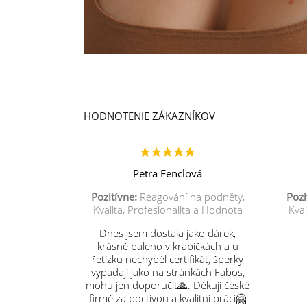
HODNOTENIE ZÁKAZNÍKOV
Petra Fenclová
Pozitívne:
Reagování na podněty,
Pozi
Kvalita, Profesionalita a Hodnota
Kval
Dnes jsem dostala jako dárek,
krásně baleno v krabičkách a u
řetízku nechyběl certifikát, šperky
vypadají jako na stránkách Fabos,
mohu jen doporučit🙏. Děkuji české
firmě za poctivou a kvalitní práci🤗