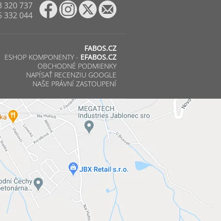
3 320 737
6 332 044
FABOS.CZ
ESHOP KOMPONENTY -
EFABOS.CZ
OBCHODNÉ PODMIENKY
NAPÍSAŤ RECENZIU GOOGLE
NAŠE PRÁVNÍ ZASTOUPENÍ