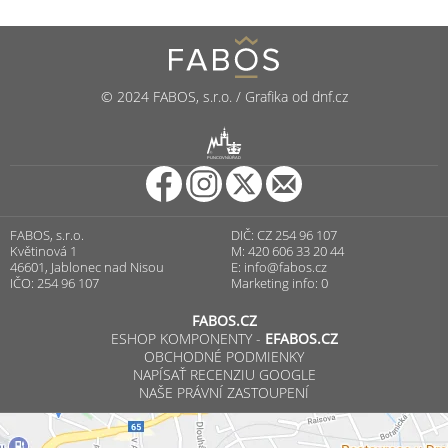
© 2024 FABOS, s.r.o. / Grafika od dnf.cz
R
PUNCOVNÍ ÚŘAD
FABOS, s.r.o.
DIČ: CZ 254 96 107
Květinová 1
M: 420 606 33 20 44
46601, Jablonec nad Nisou
E:
info@fabos.cz
IČO: 254 96 107
Marketing info: 0
FABOS.CZ
ESHOP KOMPONENTY -
EFABOS.CZ
OBCHODNÉ PODMIENKY
NAPÍSAŤ RECENZIU GOOGLE
NAŠE PRÁVNÍ ZASTOUPENÍ