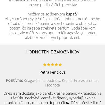
info@fabos.cz a dohodneme sa na farbe, ktorá bude
presne podľa Vašich predstáv.
Môžem sa so šperkom
kúpať
?
Aby vám šperk vydržal čo najdlhšiu dobu odporúčame ho
dávať dole pred kúpaním a sprchovaním a obliekať až
potom, čo na seba streknete parfum. Voda šperkom
nevadí, ale môžu sa postupne zničiť agresívnym potom
alebo kozmetickými prípravkami.
HODNOTENIE ZÁKAZNÍKOV
Petra Fenclová
Pozitívne:
Reagování na podněty, Kvalita, Profesionalita a
Hodnota
Dnes jsem dostala jako dárek, krásně baleno v krabičkách a
u řetízku nechyběl certifikát, šperky vypadají jako na
stránkách Fabos, mohu jen doporučit🙏. Děkuji české firmě