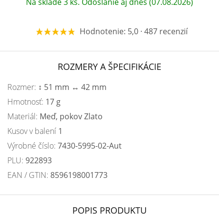
Na sklade 3 ks. Odoslanie aj dnes (07.08.2026)
Hodnotenie: 5,0 · 487 recenzií
ROZMERY A ŠPECIFIKÁCIE
Rozmer:
↕ 51 mm ↔ 42 mm
Hmotnosť:
17 g
Materiál:
Meď, pokov Zlato
Kusov v balení
1
Výrobné číslo:
7430-5995-02-Aut
PLU:
922893
EAN / GTIN:
8596198001773
POPIS PRODUKTU