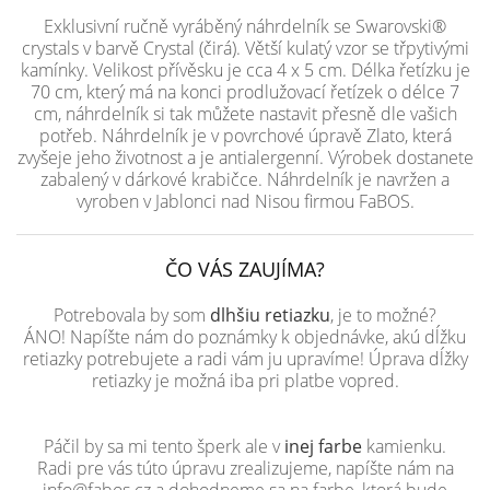
Exklusivní ručně vyráběný náhrdelník se Swarovski®
crystals v barvě Crystal (čirá). Větší kulatý vzor se třpytivými
kamínky. Velikost přívěsku je cca 4 x 5 cm. Délka řetízku je
70 cm, který má na konci prodlužovací řetízek o délce 7
cm, náhrdelník si tak můžete nastavit přesně dle vašich
potřeb. Náhrdelník je v povrchové úpravě Zlato, která
zvyšeje jeho životnost a je antialergenní. Výrobek dostanete
zabalený v dárkové krabičce. Náhrdelník je navržen a
vyroben v Jablonci nad Nisou firmou FaBOS.
ČO VÁS ZAUJÍMA?
Potrebovala by som
dlhšiu retiazku
, je to možné?
ÁNO! Napíšte nám do poznámky k objednávke, akú dĺžku
retiazky potrebujete a radi vám ju upravíme! Úprava dĺžky
retiazky je možná iba pri platbe vopred.
Páčil by sa mi tento šperk ale v
inej farbe
kamienku.
Radi pre vás túto úpravu zrealizujeme, napíšte nám na