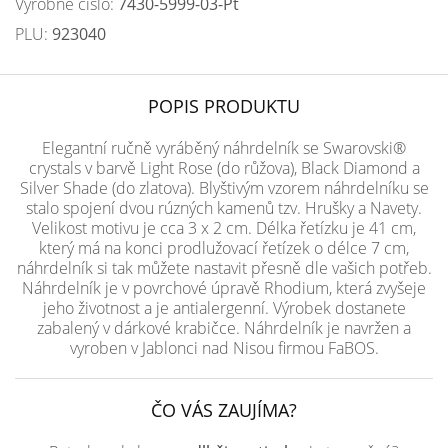
Výrobné číslo:
7430-5999-03-Pt
PLU:
923040
POPIS PRODUKTU
Elegantní ručně vyráběný náhrdelník se Swarovski®
crystals v barvě Light Rose (do růžova), Black Diamond a
Silver Shade (do zlatova). Blyštivým vzorem náhrdelníku se
stalo spojení dvou rúzných kamenů tzv. Hrušky a Navety.
Velikost motivu je cca 3 x 2 cm. Délka řetízku je 41 cm,
který má na konci prodlužovací řetízek o délce 7 cm,
náhrdelník si tak můžete nastavit přesně dle vašich potřeb.
Náhrdelník je v povrchové úpravě Rhodium, která zvyšeje
jeho životnost a je antialergenní. Výrobek dostanete
zabalený v dárkové krabičce. Náhrdelník je navržen a
vyroben v Jablonci nad Nisou firmou FaBOS.
ČO VÁS ZAUJÍMA?