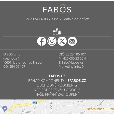
© 2024 FABOS, s.r.o. / Grafika od dnf.cz
R
PUNCOVNÍ ÚŘAD
FABOS, s.r.o.
DIČ: CZ 254 96 107
Květinová 1
M: 420 606 33 20 44
46601, Jablonec nad Nisou
E:
info@fabos.cz
IČO: 254 96 107
Marketing info: 0
FABOS.CZ
ESHOP KOMPONENTY -
EFABOS.CZ
OBCHODNÉ PODMIENKY
NAPÍSAŤ RECENZIU GOOGLE
NAŠE PRÁVNÍ ZASTOUPENÍ