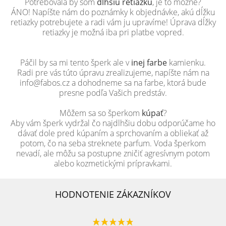
Potrebovala by som
dlhšiu retiazku
, je to možné?
ÁNO! Napíšte nám do poznámky k objednávke, akú dĺžku
retiazky potrebujete a radi vám ju upravíme! Úprava dĺžky
retiazky je možná iba pri platbe vopred.
Páčil by sa mi tento šperk ale v
inej farbe
kamienku.
Radi pre vás túto úpravu zrealizujeme, napíšte nám na
info@fabos.cz a dohodneme sa na farbe, ktorá bude
presne podľa Vašich predstáv.
Môžem sa so šperkom
kúpať
?
Aby vám šperk vydržal čo najdlhšiu dobu odporúčame ho
dávať dole pred kúpaním a sprchovaním a obliekať až
potom, čo na seba streknete parfum. Voda šperkom
nevadí, ale môžu sa postupne zničiť agresívnym potom
alebo kozmetickými prípravkami.
HODNOTENIE ZÁKAZNÍKOV