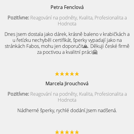
Petra Fenclová
Pozitívne:
Reagování na podněty, Kvalita, Profesionalita a
Hodnota
Dnes jsem dostala jako dárek, krásně baleno v krabičkách a
u řetízku nechyběl certifikát, šperky vypadají jako na
stránkách Fabos, mohu jen doporučit🙏. Děkuji české firmě
za poctivou a kvalitní práci🤗
Marcela Jirouchová
Pozitívne:
Reagování na podněty, Kvalita, Profesionalita a
Hodnota
Nádherné šperky, rychlé dodání.Jsem nadšená.