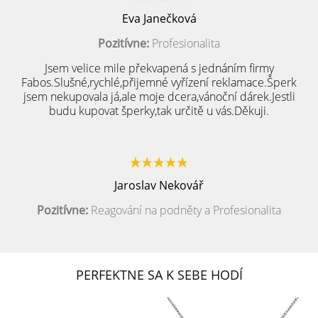
Eva Janečková
Pozitívne:
Profesionalita
Jsem velice mile překvapená s jednáním firmy
Fabos.Slušné,rychlé,přijemné vyřízení reklamace.Šperk
jsem nekupovala já,ale moje dcera,vánoční dárek.Jestli
budu kupovat šperky,tak určitě u vás.Děkuji.
Jaroslav Nekovář
Pozitívne:
Reagování na podněty a Profesionalita
PERFEKTNE SA K SEBE HODÍ