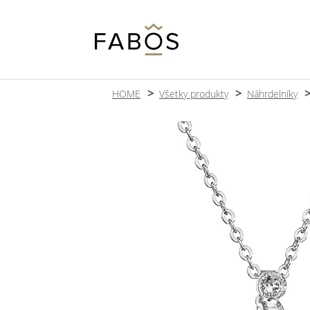
HOME
Všetky produkty
Náhrdelníky