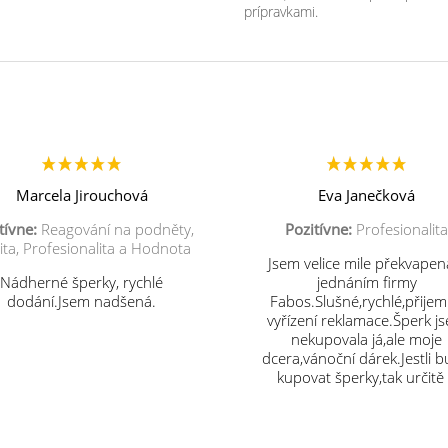
prípravkami.
Marcela Jirouchová
Eva Janečková
tívne:
Reagování na podněty,
Pozitívne:
Profesionalita
ita, Profesionalita a Hodnota
Jsem velice mile překvapen
Nádherné šperky, rychlé
jednáním firmy
dodání.Jsem nadšená.
Fabos.Slušné,rychlé,přije
vyřízení reklamace.Šperk j
nekupovala já,ale moje
dcera,vánoční dárek.Jestli 
kupovat šperky,tak určitě
vás.Děkuji.