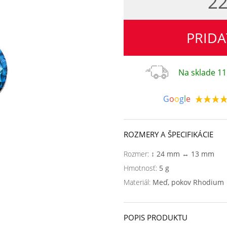
22
PRIDA
Na sklade 11
G
o
o
g
l
e
ROZMERY A ŠPECIFIKÁCIE
Rozmer:
↕ 24 mm ↔ 13 mm
Hmotnosť:
5 g
Materiál:
Meď, pokov Rhodium
POPIS PRODUKTU