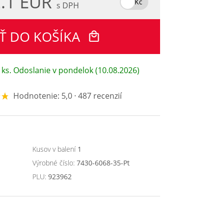
.1 EUR
Kč
s DPH
Ť DO KOŠÍKA
 ks. Odoslanie v pondelok (10.08.2026)
Hodnotenie: 5,0 · 487 recenzií
Kusov v balení
1
Výrobné číslo:
7430-6068-35-Pt
PLU:
923962