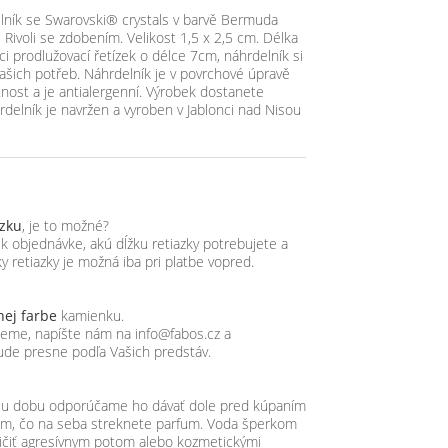
elník se Swarovski® crystals v barvě Bermuda
 Rivoli se zdobením. Velikost 1,5 x 2,5 cm. Délka
ci prodlužovací řetízek o délce 7cm, náhrdelník si
ašich potřeb. Náhrdelník je v povrchové úpravě
tnost a je antialergenní. Výrobek dostanete
rdelník je navržen a vyroben v Jablonci nad Nisou
azku
, je to možné?
objednávke, akú dĺžku retiazky potrebujete a
y retiazky je možná iba pri platbe vopred.
nej farbe
kamienku.
ujeme, napíšte nám na info@fabos.cz a
ude presne podľa Vašich predstáv.
hšiu dobu odporúčame ho dávať dole pred kúpaním
tom, čo na seba streknete parfum. Voda šperkom
ičiť agresívnym potom alebo kozmetickými