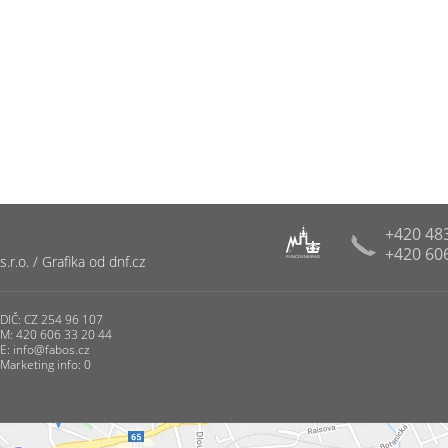
+420 48
+420 60
R
r.o. / Grafika od dnf.cz
PUNCOVNÍ ÚŘAD
DIČ: CZ 254 96 107
M: 420 606 33 20 44
E:
info@fabos.cz
Marketing info: 0