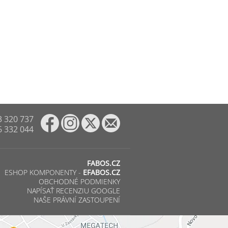
3 320 737
6 332 044
FABOS.CZ
ESHOP KOMPONENTY -
EFABOS.CZ
OBCHODNÉ PODMIENKY
NAPÍSAŤ RECENZIU GOOGLE
NAŠE PRÁVNÍ ZASTOUPENÍ