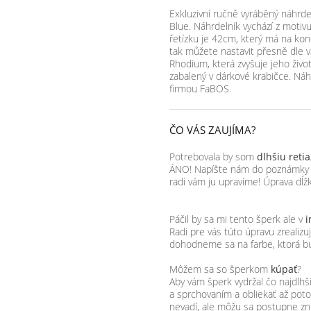
Exkluzivní ručně vyráběný náhrd
Blue. Náhrdelník vychází z motivu
řetízku je 42cm, který má na kon
tak můžete nastavit přesně dle v
Rhodium, která zvyšuje jeho živo
zabalený v dárkové krabičce. Náh
firmou FaBOS.
ČO VÁS ZAUJÍMA?
Potrebovala by som
dlhšiu reti
ÁNO! Napíšte nám do poznámky k 
radi vám ju upravíme! Úprava dĺžk
Páčil by sa mi tento šperk ale v
i
Radi pre vás túto úpravu zrealiz
dohodneme sa na farbe, ktorá b
Môžem sa so šperkom
kúpať
?
Aby vám šperk vydržal čo najdl
a sprchovaním a obliekať až po
nevadí, ale môžu sa postupne zn