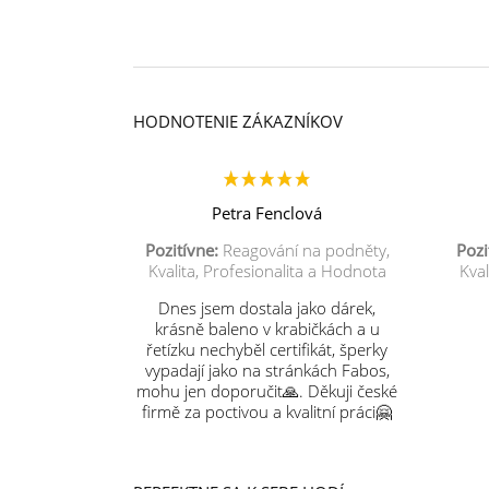
HODNOTENIE ZÁKAZNÍKOV
Petra Fenclová
Pozitívne:
Reagování na podněty,
Pozi
Kvalita, Profesionalita a Hodnota
Kval
Dnes jsem dostala jako dárek,
krásně baleno v krabičkách a u
řetízku nechyběl certifikát, šperky
vypadají jako na stránkách Fabos,
mohu jen doporučit🙏. Děkuji české
firmě za poctivou a kvalitní práci🤗