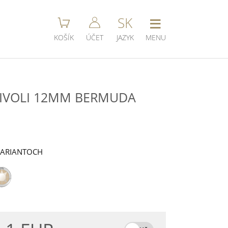
≡
SK
KOŠÍK
ÚČET
JAZYK
MENU
RIVOLI 12MM BERMUDA
I
VARIANTOCH