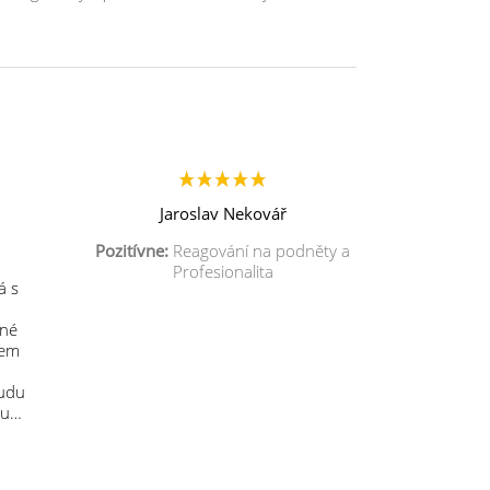
Jaroslav Nekovář
Pozitívne:
Reagování na podněty a
Profesionalita
á s
mné
sem
budu
 u