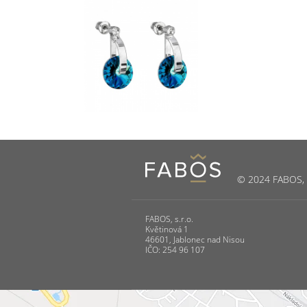
© 2024 FABOS, s.
FABOS, s.r.o.
Květinová 1
46601, Jablonec nad Nisou
IČO: 254 96 107