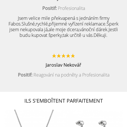
Positif:
Profesionalita
Jsem velice mile překvapená s jednáním firmy
Fabos.Slušné,rychlé,přijemné vyřízení reklamace.Šperk
jsem nekupovala já,ale moje dcera,vánoční dárek.Jestli
budu kupovat šperky,tak určitě u vás.Děkuji.
Jaroslav Nekovář
Positif:
Reagování na podněty a Profesionalita
ILS S'EMBOÎTENT PARFAITEMENT