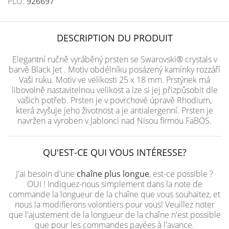
PLU:
926697
DESCRIPTION DU PRODUIT
Elegantní ručně vyráběný prsten se Swarovski® crystals v
barvě Black Jet . Motiv obdélníku posázený kamínky rozzáří
Vaši ruku. Motiv ve velikosti 25 x 18 mm. Prstýnek má
libovolně nastavitelnou velikost a lze si jej přizpůsobit dle
vašich potřeb. Prsten je v povrchové úpravě Rhodium,
která zvyšuje jeho životnost a je antialergenní. Prsten je
navržen a vyroben v Jablonci nad Nisou firmou FaBOS.
QU'EST-CE QUI VOUS INTÉRESSE?
J'ai besoin d'une
chaîne plus longue
, est-ce possible ?
OUI ! Indiquez-nous simplement dans la note de
commande la longueur de la chaîne que vous souhaitez, et
nous la modifierons volontiers pour vous! Veuillez noter
que l'ajustement de la longueur de la chaîne n'est possible
que pour les commandes payées à l'avance.