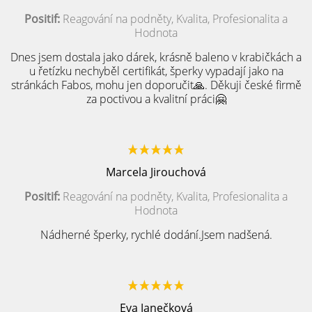
Positif:
Reagování na podněty, Kvalita, Profesionalita a
Hodnota
Dnes jsem dostala jako dárek, krásně baleno v krabičkách a
u řetízku nechyběl certifikát, šperky vypadají jako na
stránkách Fabos, mohu jen doporučit🙏. Děkuji české firmě
za poctivou a kvalitní práci🤗
Marcela Jirouchová
Positif:
Reagování na podněty, Kvalita, Profesionalita a
Hodnota
Nádherné šperky, rychlé dodání.Jsem nadšená.
Eva Janečková