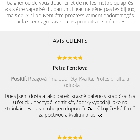
baigner ou de vous doucher et de ne les mettre qu'après
vous être vaporisé du parfum. L'eau ne gêne pas les bijoux,
mais ceux-ci peuvent être progressivement endommagés
par la sueur agressive ou les produits cosmétiques.
AVIS CLIENTS
Petra Fenclová
Positif:
Reagování na podněty, Kvalita, Profesionalita a
Hodnota
Dnes jsem dostala jako dárek, krásně baleno v krabičkách a
u řetízku nechyběl certifikát, šperky vypadají jako na
stránkách Fabos, mohu jen doporučit🙏. Děkuji české firmě
za poctivou a kvalitní práci🤗