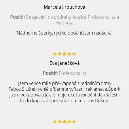
Marcela Jirouchová
Positif:
Reagování na podněty, Kvalita, Profesionalita a
Hodnota
Nádherné šperky, rychlé dodání.Jsem nadšená.
Eva Janečková
Positif:
Profesionalita
Jsem velice mile překvapená s jednáním firmy
Fabos.Slušné,rychlé,přijemné vyřízení reklamace.Šperk
jsem nekupovala já,ale moje dcera,vánoční dárek.Jestli
budu kupovat šperky,tak určitě u vás.Děkuji.