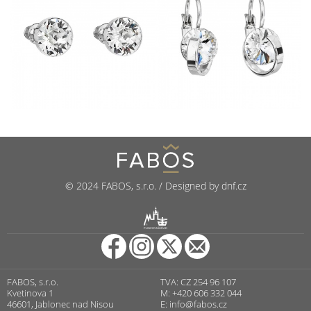
© 2024 FABOS, s.r.o. / Designed by dnf.cz
R
PUNCOVNÍ ÚŘAD
FABOS, s.r.o.
TVA: CZ 254 96 107
Kvetinova 1
M: +420 606 332 044
46601, Jablonec nad Nisou
E:
info@fabos.cz