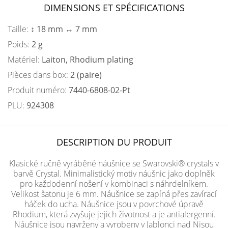
DIMENSIONS ET SPÉCIFICATIONS
Taille:
↕ 18 mm ↔ 7 mm
Poids:
2 g
Matériel:
Laiton, Rhodium plating
Pièces dans box:
2 (paire)
Produit numéro:
7440-6808-02-Pt
PLU:
924308
DESCRIPTION DU PRODUIT
Klasické ručně vyráběné náušnice se Swarovski® crystals v
barvě Crystal. Minimalistický motiv náušnic jako doplněk
pro každodenní nošení v kombinaci s náhrdelníkem.
Velikost šatonu je 6 mm. Náušnice se zapíná přes zavírací
háček do ucha. Náušnice jsou v povrchové úpravě
Rhodium, která zvyšuje jejich životnost a je antialergenní.
Náušnice jsou navrženy a vyrobeny v Jablonci nad Nisou