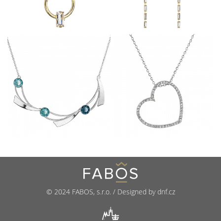
© 2024 FABOS, s.r.o. / Designed by dnf.cz
R