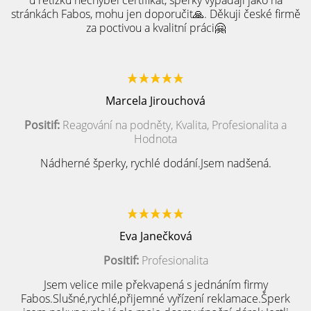
u řetízku nechyběl certifikát, šperky vypadají jako na
stránkách Fabos, mohu jen doporučit🙏. Děkuji české firmě
za poctivou a kvalitní práci🤗
Marcela Jirouchová
Positif:
Reagování na podněty, Kvalita, Profesionalita a
Hodnota
Nádherné šperky, rychlé dodání.Jsem nadšená.
Eva Janečková
Positif:
Profesionalita
Jsem velice mile překvapená s jednáním firmy
Fabos.Slušné,rychlé,přijemné vyřízení reklamace.Šperk