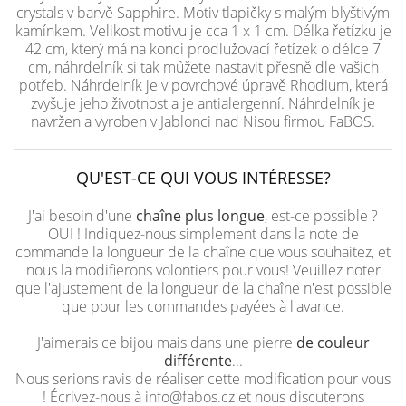
crystals v barvě Sapphire. Motiv tlapičky s malým blyštivým
kamínkem. Velikost motivu je cca 1 x 1 cm. Délka řetízku je
42 cm, který má na konci prodlužovací řetízek o délce 7
cm, náhrdelník si tak můžete nastavit přesně dle vašich
potřeb. Náhrdelník je v povrchové úpravě Rhodium, která
zvyšuje jeho životnost a je antialergenní. Náhrdelník je
navržen a vyroben v Jablonci nad Nisou firmou FaBOS.
QU'EST-CE QUI VOUS INTÉRESSE?
J'ai besoin d'une
chaîne plus longue
, est-ce possible ?
OUI ! Indiquez-nous simplement dans la note de
commande la longueur de la chaîne que vous souhaitez, et
nous la modifierons volontiers pour vous! Veuillez noter
que l'ajustement de la longueur de la chaîne n'est possible
que pour les commandes payées à l'avance.
J'aimerais ce bijou mais dans une pierre
de couleur
différente
...
Nous serions ravis de réaliser cette modification pour vous
! Écrivez-nous à info@fabos.cz et nous discuterons