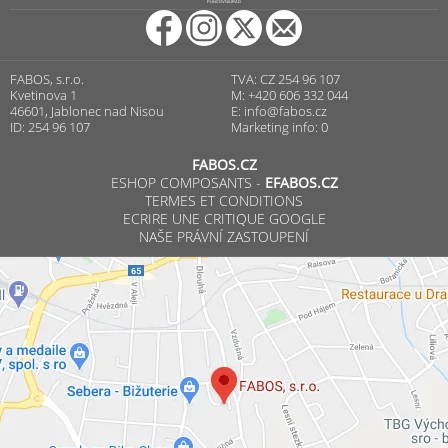
PUNCOVNÍ ÚŘAD
FABOS, s.r.o.
TVA: CZ 254 96 107
Kvetinova 1
M: +420 606 332 044
46601, Jablonec nad Nisou
E:
info@fabos.cz
ID: 254 96 107
Marketing info: 0
FABOS.CZ
ESHOP COMPOSANTS -
EFABOS.CZ
TERMES ET CONDITIONS
ECRIRE UNE CRITIQUE GOOGLE
NAŠE PRÁVNÍ ZASTOUPENÍ