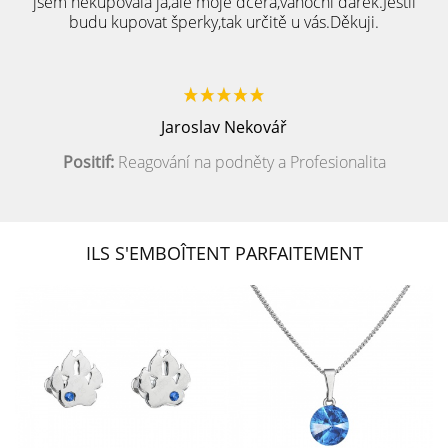
jsem nekupovala já,ale moje dcera,vánoční dárek.Jestli
budu kupovat šperky,tak určitě u vás.Děkuji.
Jaroslav Nekovář
Positif:
Reagování na podněty a Profesionalita
ILS S'EMBOÎTENT PARFAITEMENT