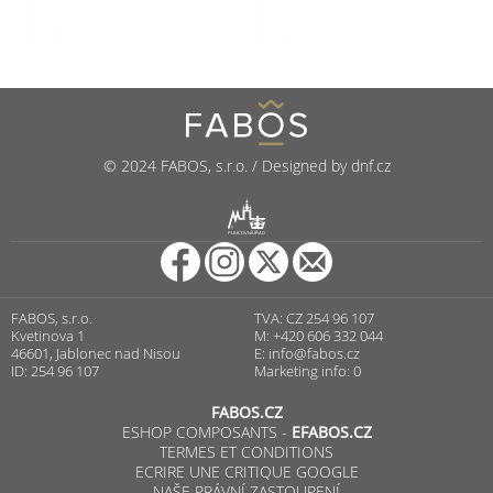
© 2024 FABOS, s.r.o. / Designed by dnf.cz
R
PUNCOVNÍ ÚŘAD
FABOS, s.r.o.
TVA: CZ 254 96 107
Kvetinova 1
M: +420 606 332 044
46601, Jablonec nad Nisou
E:
info@fabos.cz
ID: 254 96 107
Marketing info: 0
FABOS.CZ
ESHOP COMPOSANTS -
EFABOS.CZ
TERMES ET CONDITIONS
ECRIRE UNE CRITIQUE GOOGLE
NAŠE PRÁVNÍ ZASTOUPENÍ