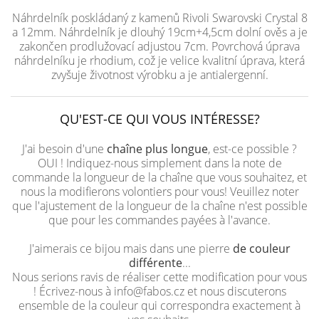
Náhrdelník poskládaný z kamenů Rivoli Swarovski Crystal 8
a 12mm. Náhrdelník je dlouhý 19cm+4,5cm dolní ověs a je
zakončen prodlužovací adjustou 7cm. Povrchová úprava
náhrdelníku je rhodium, což je velice kvalitní úprava, která
zvyšuje životnost výrobku a je antialergenní.
QU'EST-CE QUI VOUS INTÉRESSE?
J'ai besoin d'une
chaîne plus longue
, est-ce possible ?
OUI ! Indiquez-nous simplement dans la note de
commande la longueur de la chaîne que vous souhaitez, et
nous la modifierons volontiers pour vous! Veuillez noter
que l'ajustement de la longueur de la chaîne n'est possible
que pour les commandes payées à l'avance.
J'aimerais ce bijou mais dans une pierre
de couleur
différente
...
Nous serions ravis de réaliser cette modification pour vous
! Écrivez-nous à info@fabos.cz et nous discuterons
ensemble de la couleur qui correspondra exactement à