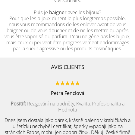
vos souhaits.
Puis-je
baigner
avec les bijoux?
Pour que les bijoux durent le plus longtemps possible,
nous vous recommandons de les enlever avant de vous
baigner ou de vous doucher et de ne les mettre qu'après
vous être vaporisé du parfum. L'eau ne gêne pas les bijoux,
mais ceux-ci peuvent être progressivement endommagés
par la sueur agressive ou les produits cosmétiques.
AVIS CLIENTS
Petra Fenclová
Positif:
Reagování na podněty, Kvalita, Profesionalita a
Hodnota
Dnes jsem dostala jako dárek, krásně baleno v krabičkách a
u řetízku nechyběl certifikát, šperky vypadají jako na
stránkách Fabos, mohu jen doporučit🙏. Děkuji české firmě