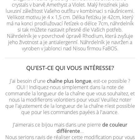
crystals v barvě Amethyst a Violet. Malý hrozínek jako
luxusní záležitost Vašeho outfitu v kombinaci s náušnicemi.
Velikost motivu je 4 x 1,5 cm. Délka řetízku je 42cm, který
má na konci prodlužovací řetízek o délce 7cm, náhrdelník
si tak můžete nastavit přesně dle Vašich potřeb.
Náhrdelník je v povrchové úpravě Rhodium, která zvyšuje
jeho životnost a je antialergenní. Náhrdelník je navržen a
vyroben v Jablonci nad Nisou firmou FaBOS.
QU'EST-CE QUI VOUS INTÉRESSE?
J'ai besoin d'une
chaîne plus longue
, est-ce possible ?
OUI ! Indiquez-nous simplement dans la note de
commande la longueur de la chaîne que vous souhaitez, et
nous la modifierons volontiers pour vous! Veuillez noter
que l'ajustement de la longueur de la chaîne n'est possible
que pour les commandes payées à l'avance.
J'aimerais ce bijou mais dans une pierre
de couleur
différente
...
Nous serions ravis de réaliser cette modification pour vous