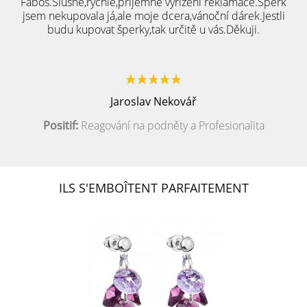
Fabos.Slušné,rychlé,přijemné vyřízení reklamace.Šperk
jsem nekupovala já,ale moje dcera,vánoční dárek.Jestli
budu kupovat šperky,tak určitě u vás.Děkuji.
Jaroslav Nekovář
Positif:
Reagování na podněty a Profesionalita
ILS S'EMBOÎTENT PARFAITEMENT