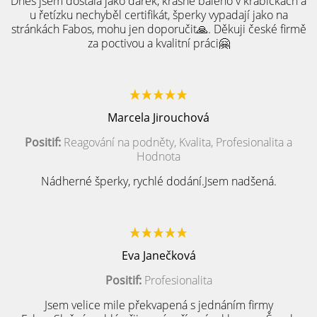
Dnes jsem dostala jako dárek, krásně baleno v krabičkách a
u řetízku nechyběl certifikát, šperky vypadají jako na
stránkách Fabos, mohu jen doporučit🙏. Děkuji české firmě
za poctivou a kvalitní práci🤗
Marcela Jirouchová
Positif:
Reagování na podněty, Kvalita, Profesionalita a
Hodnota
Nádherné šperky, rychlé dodání.Jsem nadšená.
Eva Janečková
Positif:
Profesionalita
Jsem velice mile překvapená s jednáním firmy