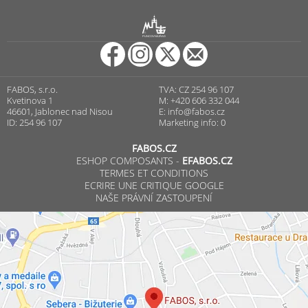
R
PUNCOVNÍ ÚŘAD
FABOS, s.r.o.
TVA: CZ 254 96 107
Kvetinova 1
M: +420 606 332 044
46601, Jablonec nad Nisou
E:
info@fabos.cz
ID: 254 96 107
Marketing info: 0
FABOS.CZ
ESHOP COMPOSANTS -
EFABOS.CZ
TERMES ET CONDITIONS
ECRIRE UNE CRITIQUE GOOGLE
NAŠE PRÁVNÍ ZASTOUPENÍ