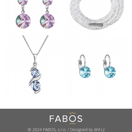
© 2024 FABOS, s.r.o. / Designed by dnf.cz