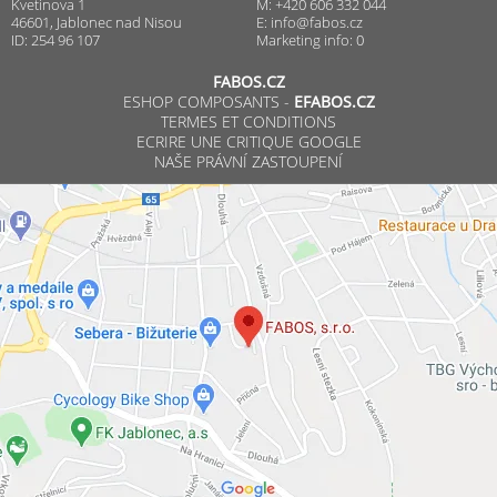
Kvetinova 1
M: +420 606 332 044
46601, Jablonec nad Nisou
E:
info@fabos.cz
ID: 254 96 107
Marketing info: 0
FABOS.CZ
ESHOP COMPOSANTS -
EFABOS.CZ
TERMES ET CONDITIONS
ECRIRE UNE CRITIQUE GOOGLE
NAŠE PRÁVNÍ ZASTOUPENÍ