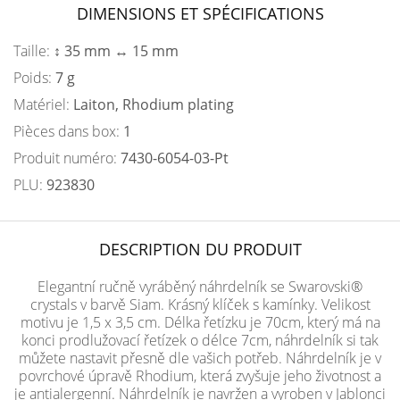
DIMENSIONS ET SPÉCIFICATIONS
Taille:
↕ 35 mm ↔ 15 mm
Poids:
7 g
Matériel:
Laiton, Rhodium plating
Pièces dans box:
1
Produit numéro:
7430-6054-03-Pt
PLU:
923830
DESCRIPTION DU PRODUIT
Elegantní ručně vyráběný náhrdelník se Swarovski®
crystals v barvě Siam. Krásný klíček s kamínky. Velikost
motivu je 1,5 x 3,5 cm. Délka řetízku je 70cm, který má na
konci prodlužovací řetízek o délce 7cm, náhrdelník si tak
můžete nastavit přesně dle vašich potřeb. Náhrdelník je v
povrchové úpravě Rhodium, která zvyšuje jeho životnost a
je antialergenní. Náhrdelník je navržen a vyroben v Jablonci