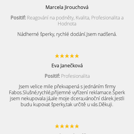
Marcela Jirouchová
Positif:
Reagování na podněty, Kvalita, Profesionalita a
Hodnota
Nádherné šperky, rychlé dodání.Jsem nadšená.
Eva Janečková
Positif:
Profesionalita
Jsem velice mile překvapená s jednáním firmy
Fabos.Slušné,rychlé,přijemné vyřízení reklamace.Šperk
jsem nekupovala já,ale moje dcera,vánoční dárek.Jestli
budu kupovat šperky,tak určitě u vás.Děkuji.