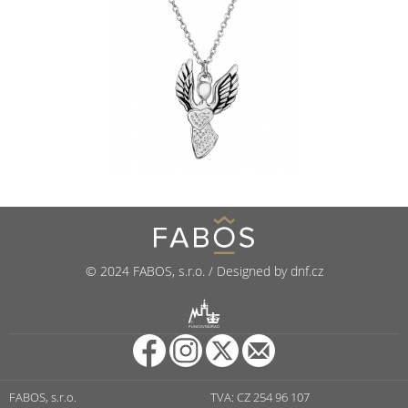
© 2024 FABOS, s.r.o. / Designed by dnf.cz
R
PUNCOVNÍ ÚŘAD
FABOS, s.r.o.
TVA: CZ 254 96 107