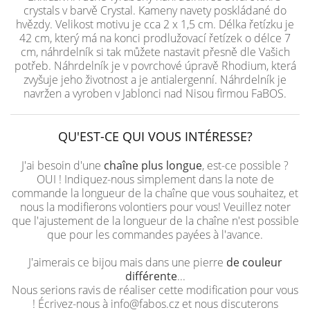
crystals v barvě Crystal. Kameny navety poskládané do
hvězdy. Velikost motivu je cca 2 x 1,5 cm. Délka řetízku je
42 cm, který má na konci prodlužovací řetízek o délce 7
cm, náhrdelník si tak můžete nastavit přesně dle Vašich
potřeb. Náhrdelník je v povrchové úpravě Rhodium, která
zvyšuje jeho životnost a je antialergenní. Náhrdelník je
navržen a vyroben v Jablonci nad Nisou firmou FaBOS.
QU'EST-CE QUI VOUS INTÉRESSE?
J'ai besoin d'une
chaîne plus longue
, est-ce possible ?
OUI ! Indiquez-nous simplement dans la note de
commande la longueur de la chaîne que vous souhaitez, et
nous la modifierons volontiers pour vous! Veuillez noter
que l'ajustement de la longueur de la chaîne n'est possible
que pour les commandes payées à l'avance.
J'aimerais ce bijou mais dans une pierre
de couleur
différente
...
Nous serions ravis de réaliser cette modification pour vous
! Écrivez-nous à info@fabos.cz et nous discuterons