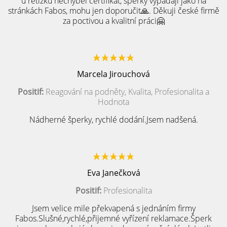
u řetízku nechyběl certifikát, šperky vypadají jako na
stránkách Fabos, mohu jen doporučit🙏. Děkuji české firmě
za poctivou a kvalitní práci🤗
Marcela Jirouchová
Positif:
Reagování na podněty, Kvalita, Profesionalita a
Hodnota
Nádherné šperky, rychlé dodání.Jsem nadšená.
Eva Janečková
Positif:
Profesionalita
Jsem velice mile překvapená s jednáním firmy
Fabos.Slušné,rychlé,přijemné vyřízení reklamace.Šperk