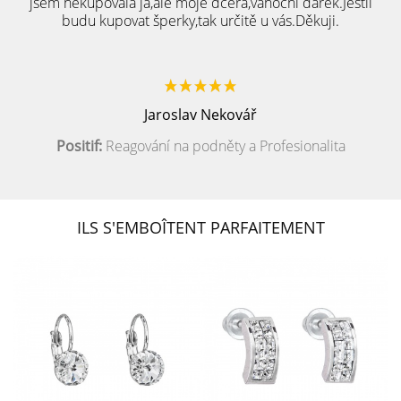
jsem nekupovala já,ale moje dcera,vánoční dárek.Jestli
budu kupovat šperky,tak určitě u vás.Děkuji.
Jaroslav Nekovář
Positif:
Reagování na podněty a Profesionalita
ILS S'EMBOÎTENT PARFAITEMENT