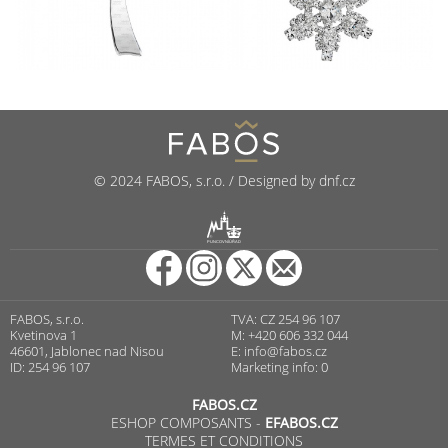
© 2024 FABOS, s.r.o. / Designed by dnf.cz
R
PUNCOVNÍ ÚŘAD
FABOS, s.r.o.
TVA: CZ 254 96 107
Kvetinova 1
M: +420 606 332 044
46601, Jablonec nad Nisou
E:
info@fabos.cz
ID: 254 96 107
Marketing info: 0
FABOS.CZ
ESHOP COMPOSANTS -
EFABOS.CZ
TERMES ET CONDITIONS