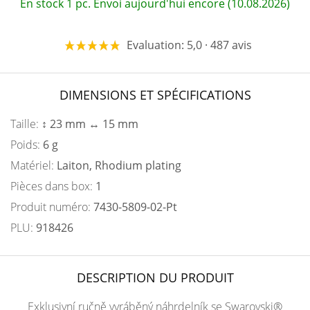
En stock 1 pc. Envoi aujourd'hui encore (10.08.2026)
Evaluation: 5,0 · 487 avis
DIMENSIONS ET SPÉCIFICATIONS
Taille:
↕ 23 mm ↔ 15 mm
Poids:
6 g
Matériel:
Laiton, Rhodium plating
Pièces dans box:
1
Produit numéro:
7430-5809-02-Pt
PLU:
918426
DESCRIPTION DU PRODUIT
Exklusivní ručně vyráběný náhrdelník se Swarovski®