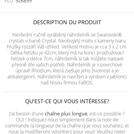
PLU:
926899
DESCRIPTION DU PRODUIT
Nevšední ručně vyráběný náhrdelník se Swarovski®
crystals v barvě Crystal. Neobvyklý motiv s kameny tvaru
hrušky rozzáří Váš vzhled. Velikost motivu je cca 3 x 2 cm.
Délka řetízku je 42cm, který má na konci prodlužovací
řetízek o délce 7cm, náhrdelník si tak můžete nastavit
přesně dle vašich potřeb. Náhrdelník je v povrchové
úpravě Rhodium, která zvyšuje jeho životnost a je
antialergenní. Náhrdelník je navržen a vyroben v Jablonci
nad Nisou firmou FaBOS.
QU'EST-CE QUI VOUS INTÉRESSE?
J'ai besoin d'une
chaîne plus longue
, est-ce possible ?
OUI ! Indiquez-nous simplement dans la note de
commande la longueur de la chaîne que vous souhaitez, et
nous la modifierons volontiers pour vous! Veuillez noter