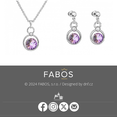
© 2024 FABOS, s.r.o. / Designed by dnf.cz
R
PUNCOVNÍ ÚŘAD