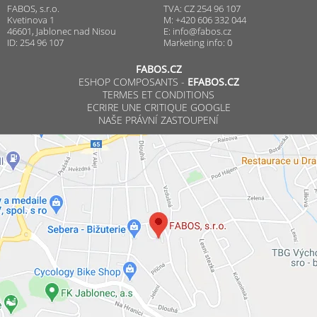
FABOS, s.r.o.
TVA: CZ 254 96 107
Kvetinova 1
M: +420 606 332 044
46601, Jablonec nad Nisou
E:
info@fabos.cz
ID: 254 96 107
Marketing info: 0
FABOS.CZ
ESHOP COMPOSANTS -
EFABOS.CZ
TERMES ET CONDITIONS
ECRIRE UNE CRITIQUE GOOGLE
NAŠE PRÁVNÍ ZASTOUPENÍ