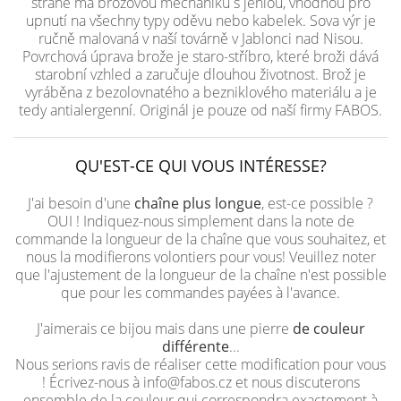
straně má brožovou mechaniku s jehlou, vhodnou pro
upnutí na všechny typy oděvu nebo kabelek. Sova výr je
ručně malovaná v naší továrně v Jablonci nad Nisou.
Povrchová úprava brože je staro-stříbro, které broži dává
starobní vzhled a zaručuje dlouhou životnost. Brož je
vyráběna z bezolovnatého a bezniklového materiálu a je
tedy antialergenní. Originál je pouze od naší firmy FABOS.
QU'EST-CE QUI VOUS INTÉRESSE?
J'ai besoin d'une
chaîne plus longue
, est-ce possible ?
OUI ! Indiquez-nous simplement dans la note de
commande la longueur de la chaîne que vous souhaitez, et
nous la modifierons volontiers pour vous! Veuillez noter
que l'ajustement de la longueur de la chaîne n'est possible
que pour les commandes payées à l'avance.
J'aimerais ce bijou mais dans une pierre
de couleur
différente
...
Nous serions ravis de réaliser cette modification pour vous
! Écrivez-nous à info@fabos.cz et nous discuterons
ensemble de la couleur qui correspondra exactement à