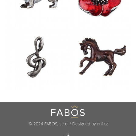
© 2024 FABOS, s.r.o. / Designed by dnf.cz