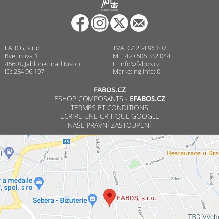
R
PUNCOVNÍ ÚŘAD
FABOS, s.r.o.
TVA: CZ 254 96 107
Kvetinova 1
M: +420 606 332 044
46601, Jablonec nad Nisou
E:
info@fabos.cz
ID: 254 96 107
Marketing info: 0
FABOS.CZ
ESHOP COMPOSANTS -
EFABOS.CZ
TERMES ET CONDITIONS
ECRIRE UNE CRITIQUE GOOGLE
NAŠE PRÁVNÍ ZASTOUPENÍ