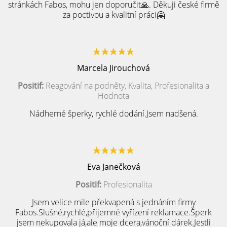
stránkách Fabos, mohu jen doporučit🙏. Děkuji české firmě
za poctivou a kvalitní práci🤗
Marcela Jirouchová
Positif:
Reagování na podněty, Kvalita, Profesionalita a
Hodnota
Nádherné šperky, rychlé dodání.Jsem nadšená.
Eva Janečková
Positif:
Profesionalita
Jsem velice mile překvapená s jednáním firmy
Fabos.Slušné,rychlé,přijemné vyřízení reklamace.Šperk
jsem nekupovala já,ale moje dcera,vánoční dárek.Jestli