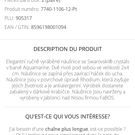
Pièces dans box:
2 (paire)
Produit numéro:
7740-1106-12-Pt
PLU:
905317
EAN / GTIN:
8596198001094
DESCRIPTION DU PRODUIT
Elegantní ručně vyráběné náušnice se Swarovski® crystals
v barvě Aquamarine. Dvě rivoli pod sebou ve velikosti 2x4
cm. Náušnice se zapíná přes zavírací háček do ucha.
Náušnice jsou v povrchové úpravě Rhodium, která zvyšuje
jejich životnost a je antialergenní. Výrobek dostanete
zabalený v dárkové krabičce. Náušnice jsou navrženy a
vyrobeny v Jablonci nad Nisou firmou FaBOS.
QU'EST-CE QUI VOUS INTÉRESSE?
J'ai besoin d'une
chaîne plus longue
, est-ce possible ?