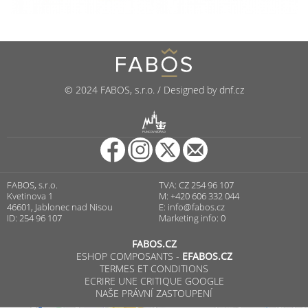
© 2024 FABOS, s.r.o. / Designed by dnf.cz
R
PUNCOVNÍ ÚŘAD
FABOS, s.r.o.
TVA: CZ 254 96 107
Kvetinova 1
M: +420 606 332 044
46601, Jablonec nad Nisou
E:
info@fabos.cz
ID: 254 96 107
Marketing info: 0
FABOS.CZ
ESHOP COMPOSANTS -
EFABOS.CZ
TERMES ET CONDITIONS
ECRIRE UNE CRITIQUE GOOGLE
NAŠE PRÁVNÍ ZASTOUPENÍ