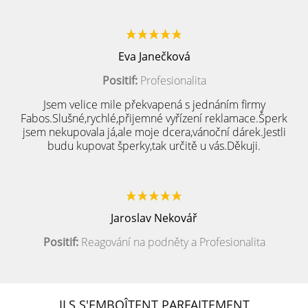
Eva Janečková
Positif:
Profesionalita
Jsem velice mile překvapená s jednáním firmy
Fabos.Slušné,rychlé,přijemné vyřízení reklamace.Šperk
jsem nekupovala já,ale moje dcera,vánoční dárek.Jestli
budu kupovat šperky,tak určitě u vás.Děkuji.
Jaroslav Nekovář
Positif:
Reagování na podněty a Profesionalita
ILS S'EMBOÎTENT PARFAITEMENT