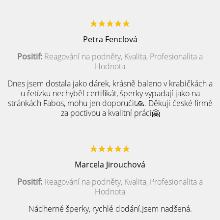
Petra Fenclová
Positif:
Reagování na podněty, Kvalita, Profesionalita a
Hodnota
Dnes jsem dostala jako dárek, krásně baleno v krabičkách a
u řetízku nechyběl certifikát, šperky vypadají jako na
stránkách Fabos, mohu jen doporučit🙏. Děkuji české firmě
za poctivou a kvalitní práci🤗
Marcela Jirouchová
Positif:
Reagování na podněty, Kvalita, Profesionalita a
Hodnota
Nádherné šperky, rychlé dodání.Jsem nadšená.