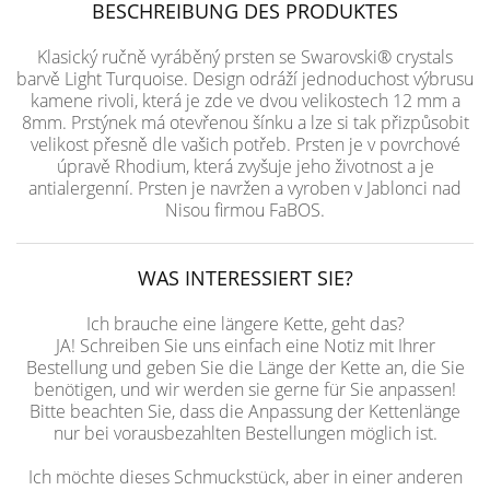
BESCHREIBUNG DES PRODUKTES
Klasický ručně vyráběný prsten se Swarovski® crystals
barvě Light Turquoise. Design odráží jednoduchost výbrusu
kamene rivoli, která je zde ve dvou velikostech 12 mm a
8mm. Prstýnek má otevřenou šínku a lze si tak přizpůsobit
velikost přesně dle vašich potřeb. Prsten je v povrchové
úpravě Rhodium, která zvyšuje jeho životnost a je
antialergenní. Prsten je navržen a vyroben v Jablonci nad
Nisou firmou FaBOS.
WAS INTERESSIERT SIE?
Ich brauche eine längere Kette, geht das?
JA! Schreiben Sie uns einfach eine Notiz mit Ihrer
Bestellung und geben Sie die Länge der Kette an, die Sie
benötigen, und wir werden sie gerne für Sie anpassen!
Bitte beachten Sie, dass die Anpassung der Kettenlänge
nur bei vorausbezahlten Bestellungen möglich ist.
Ich möchte dieses Schmuckstück, aber in einer anderen