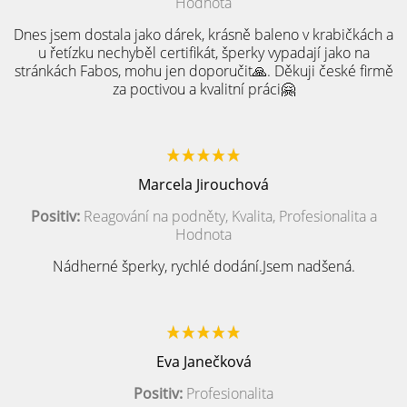
Hodnota
Dnes jsem dostala jako dárek, krásně baleno v krabičkách a
u řetízku nechyběl certifikát, šperky vypadají jako na
stránkách Fabos, mohu jen doporučit🙏. Děkuji české firmě
za poctivou a kvalitní práci🤗
Marcela Jirouchová
Positiv:
Reagování na podněty, Kvalita, Profesionalita a
Hodnota
Nádherné šperky, rychlé dodání.Jsem nadšená.
Eva Janečková
Positiv:
Profesionalita