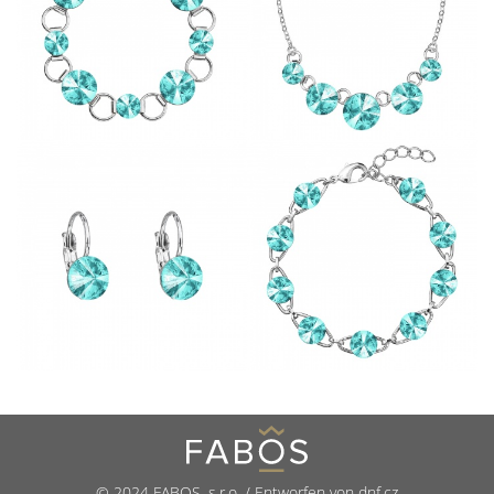
© 2024 FABOS, s.r.o. / Entworfen von dnf.cz