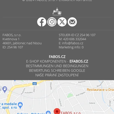
R
PUNCOVNÍ ÚŘAD
FABOS, s.r.o.
STEUER-ID CZ 254 96 107
Kvetinova 1
M: 420 606 332044
46601, Jablonec nad Nisou
E:
info@fabos.cz
ID: 254 96 107
Marketing info: 0
FABOS.CZ
E-SHOP KOMPONENTEN -
EFABOS.CZ
BESTIMMUNGEN UND BEDINGUNGEN
BEWERTUNG SCHREIBEN GOOGLE
NAŠE PRÁVNÍ ZASTOUPENÍ