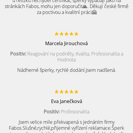
u řetízku nechyběl certifikát, šperky vypadají jako na
stránkách Fabos, mohu jen doporučit🙏. Děkuji české firmě
za poctivou a kvalitní práci🤗
Marcela Jirouchová
Positiv:
Reagování na podněty, Kvalita, Profesionalita a
Hodnota
Nádherné šperky, rychlé dodání.Jsem nadšená.
Eva Janečková
Positiv:
Profesionalita
Jsem velice mile překvapená s jednáním firmy
Fabos.Slušné,rychlé,přijemné vyřízení reklamace.Šperk