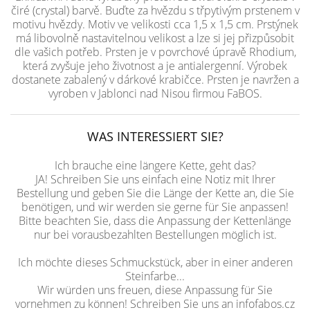
čiré (crystal) barvě. Buďte za hvězdu s třpytivým prstenem v
motivu hvězdy. Motiv ve velikosti cca 1,5 x 1,5 cm. Prstýnek
má libovolně nastavitelnou velikost a lze si jej přizpůsobit
dle vašich potřeb. Prsten je v povrchové úpravě Rhodium,
která zvyšuje jeho životnost a je antialergenní. Výrobek
dostanete zabalený v dárkové krabičce. Prsten je navržen a
vyroben v Jablonci nad Nisou firmou FaBOS.
WAS INTERESSIERT SIE?
Ich brauche eine längere Kette, geht das?
JA! Schreiben Sie uns einfach eine Notiz mit Ihrer
Bestellung und geben Sie die Länge der Kette an, die Sie
benötigen, und wir werden sie gerne für Sie anpassen!
Bitte beachten Sie, dass die Anpassung der Kettenlänge
nur bei vorausbezahlten Bestellungen möglich ist.
Ich möchte dieses Schmuckstück, aber in einer anderen
Steinfarbe...
Wir würden uns freuen, diese Anpassung für Sie
vornehmen zu können! Schreiben Sie uns an infofabos.cz