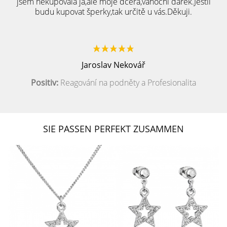
jsem nekupovala já,ale moje dcera,vánoční dárek.Jestli
budu kupovat šperky,tak určitě u vás.Děkuji.
Jaroslav Nekovář
Positiv:
Reagování na podněty a Profesionalita
SIE PASSEN PERFEKT ZUSAMMEN