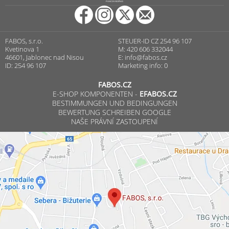
PUNCOVNÍ ÚŘAD
FABOS, s.r.o.
STEUER-ID CZ 254 96 107
Kvetinova 1
M: 420 606 332044
46601, Jablonec nad Nisou
E:
info@fabos.cz
ID: 254 96 107
Marketing info: 0
FABOS.CZ
E-SHOP KOMPONENTEN -
EFABOS.CZ
BESTIMMUNGEN UND BEDINGUNGEN
BEWERTUNG SCHREIBEN GOOGLE
NAŠE PRÁVNÍ ZASTOUPENÍ