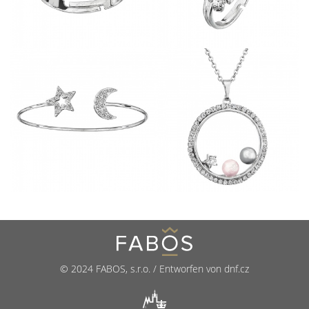
© 2024 FABOS, s.r.o. / Entworfen von dnf.cz
R