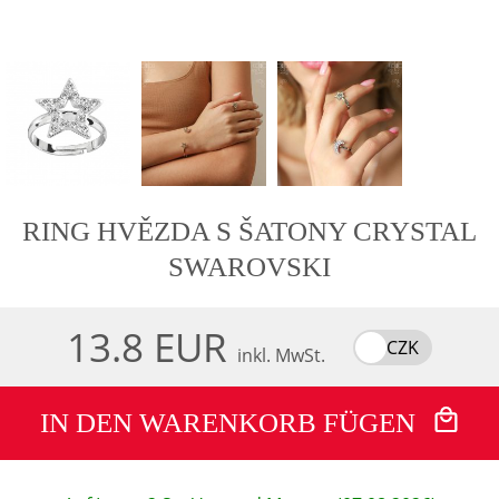
RING HVĚZDA S ŠATONY CRYSTAL
SWAROVSKI
13.8 EUR
CZK
inkl. MwSt.
IN DEN WARENKORB FÜGEN